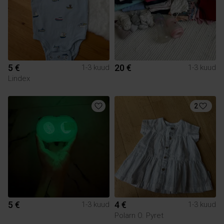
5 €
20 €
1-3 kuud
1-3 kuud
Lindex
2
5 €
4 €
1-3 kuud
1-3 kuud
Polarn O. Pyret