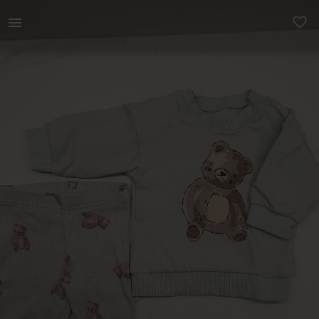
Lastele | Beebide kampsun ja püksid komplekt. Suu | YAGA