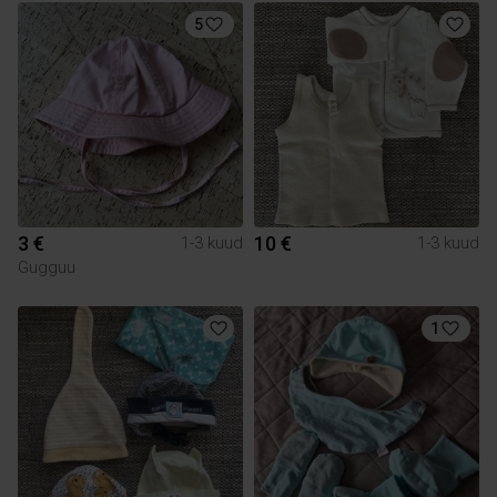
5
3 €
10 €
1-3 kuud
1-3 kuud
Gugguu
1