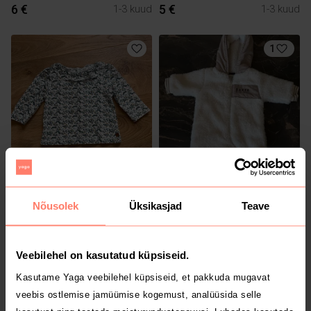
6 €
5 €
1-3 kuud
1-3 kuud
1
4.9 €
20 €
1-3 kuud
1-3 kuud
Obaibi
Ted Baker
Nõusolek
Üksikasjad
Teave
1
6
Veebilehel on kasutatud küpsiseid.
Kasutame Yaga veebilehel küpsiseid, et pakkuda mugavat
veebis ostlemise jamüümise kogemust, analüüsida selle