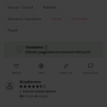
Suurus: 1-3 kuud
Roheline
Seisukord: Uueväärne
Lastele
Beebidele
Puuvill
Ostukaitse
Kõikidel
platvormisisestel tellimustel
Jaga
Meeldib
Kopeeri link
Saada sõnum
ShopKarmen
5
(
3
)
Eelmisel nädalal aktiivne
30+
Müüdud
4
Jälgijat