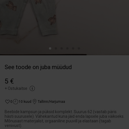
See toode on juba müüdud
5 €
+
Ostukaitse
0
10 kuud
Tallinn/Harjumaa
Beebide kampsun ja püksid komplekt. Suurus 62 (vastab päris
hästi suurusele). Vähekantud kuna jäid enda lapsele juba väikseks.
Mõnusast materjalist, orgaaniline puuvill ja elastaan (tagab
venivust).