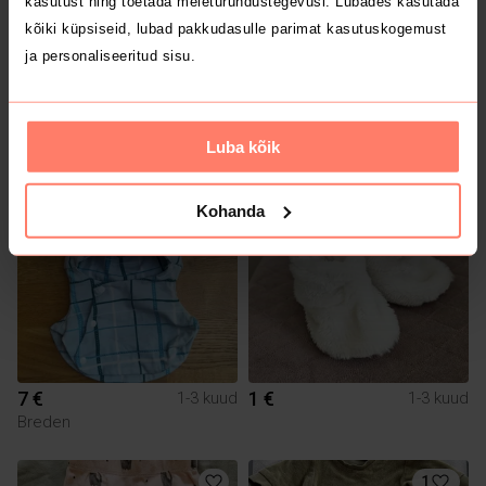
kasutust ning toetada meieturundustegevusi. Lubades kasutada
kõiki küpsiseid, lubad pakkudasulle parimat kasutuskogemust
ja personaliseeritud sisu.
5 €
3 €
1-3 kuud
1-3 kuud
Breden
Breden
Luba kõik
1
Kohanda
7 €
1 €
1-3 kuud
1-3 kuud
Breden
1