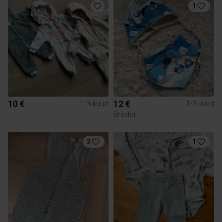
1
10 €
12 €
1-3 kuud
1-3 kuud
Breden
2
1