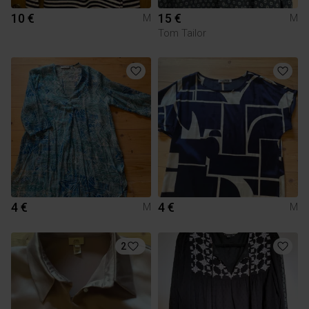
10 €
15 €
M
M
Tom Tailor
4 €
4 €
M
M
2