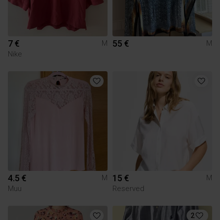
7 €
55 €
M
M
Nike
4.5 €
15 €
M
M
Muu
Reserved
2