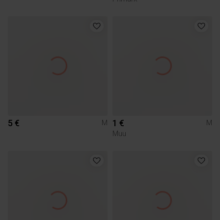
5 €
1 €
M
M
Muu