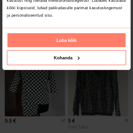
kasutust ning toetada meieturundustegevusi. Lubades kasutada
kõiki küpsiseid, lubad pakkudasulle parimat kasutuskogemust
ja personaliseeritud sisu.
5 €
5 €
M
M
Luba kõik
Zara
Zara
Kohanda
5.5 €
5 €
M
M
Tom Tailor