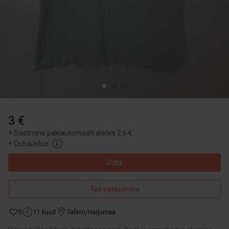
3 €
+
Saatmine pakiautomaati alates 2.6 €
+
Ostukaitse
Osta
Tee pakkumine
0
11 kuud
Tallinn/Harjumaa