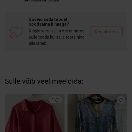
30+
Müüdud
4
Jälgijat
Soovid seda toodet
soodsama hinnaga?
Registreeru siit ja me anname
Registreeru
sulle teada kui selle toote hind
alla läheb!
Sulle võib veel meeldida:
1