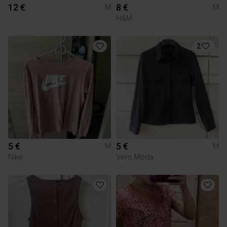
12 €
8 €
M
M
H&M
2
5 €
5 €
M
M
Nike
Vero Moda