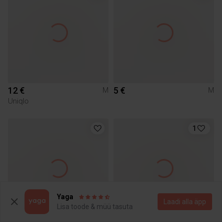
12 €
5 €
M
M
Uniqlo
1
Yaga
Laadi alla äpp
Lisa toode & müü tasuta