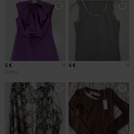
5 €
4 €
M
M
Guess