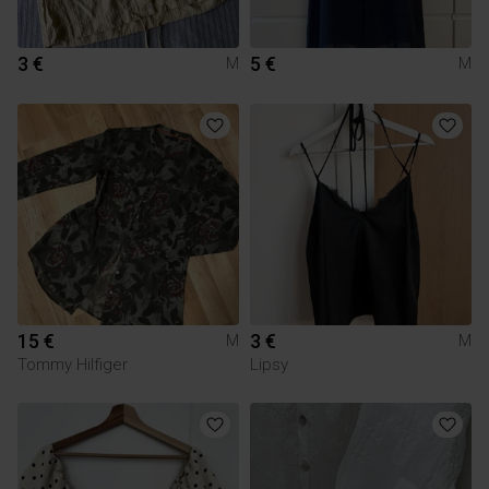
3 €
5 €
M
M
15 €
3 €
M
M
Tommy Hilfiger
Lipsy