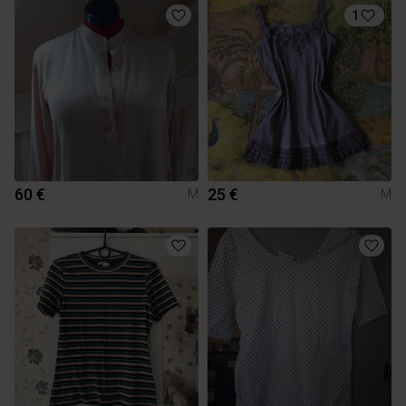
1
60 €
25 €
M
M