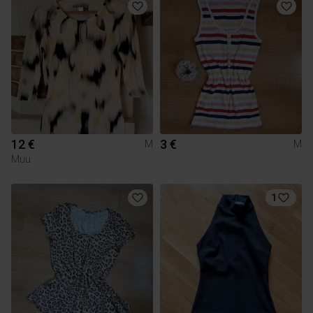
12 €
3 €
M
M
Muu
1