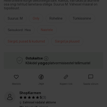
Heleroheline kõrge dekolteega särk. Kaelus, varrukad ja alumine
osa ongi tehtud lainetava stiiliga. Suurus M. Vähesel määral on
topsilisust.
Suurus: M
Only
Roheline
Türkiissinine
Seisukord: Hea
Naistele
Särgid, pusad & kudumid
Särgid ja pluusid
Ostukaitse
Kõikidel
platvormisisestel tellimustel
Jaga
Meeldib
Kopeeri link
Saada sõnum
ShopKarmen
5
(
3
)
Eelmisel nädalal aktiivne