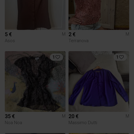
5 €
2 €
M
M
Asos
Terranova
1
1
35 €
20 €
M
M
Noa Noa
Massimo Dutti