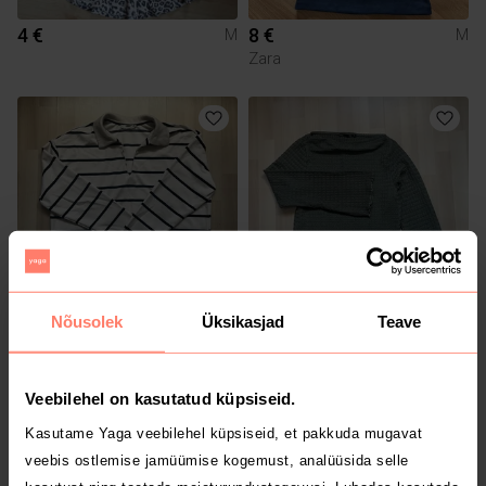
4 €
8 €
M
M
Zara
Nõusolek
Üksikasjad
Teave
8 €
4 €
M
M
Reserved
Veebilehel on kasutatud küpsiseid.
1
1
Kasutame Yaga veebilehel küpsiseid, et pakkuda mugavat
veebis ostlemise jamüümise kogemust, analüüsida selle