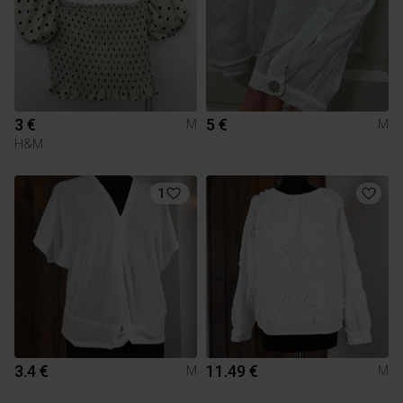
3 €
5 €
M
M
H&M
1
3.4 €
11.49 €
M
M