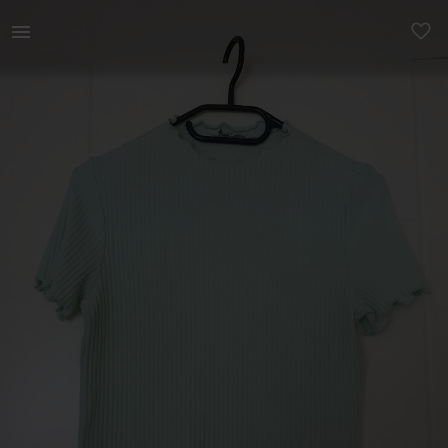
Naistele | Heleroheline kõrge dekolteega särk. Kae | YAGA