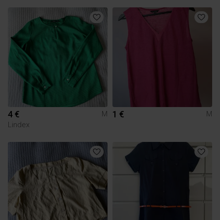
4 €
1 €
M
M
Lindex