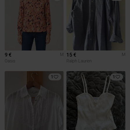
9 €
15 €
M
M
Oasis
Ralph Lauren
1
1