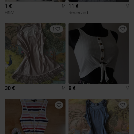
1 €
11 €
M
M
H&M
Reserved
1
30 €
8 €
M
M