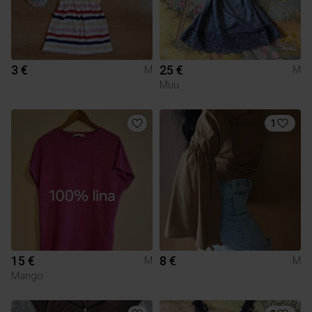
3 €
25 €
M
M
Muu
1
15 €
8 €
M
M
Mango