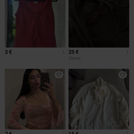
3 €
25 €
L
L
Skims
7 €
15 €
L
L