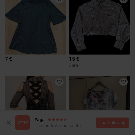
7 €
15 €
L
L
Zara
Yaga
Laadi alla äpp
Lisa toode & müü tasuta