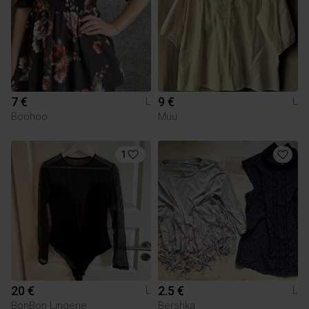
7 €
9 €
L
L
Boohoo
Muu
1
20 €
2.5 €
L
L
BonBon Lingerie
Bershka