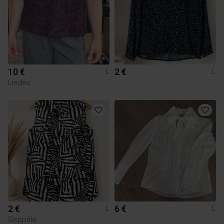
10 €
2 €
L
L
Lindex
2 €
6 €
L
L
Seppälä