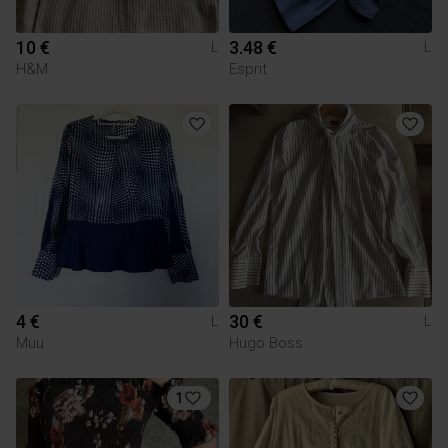
10 €
3.48 €
L
L
H&M
Esprit
4 €
30 €
L
L
Muu
Hugo Boss
1