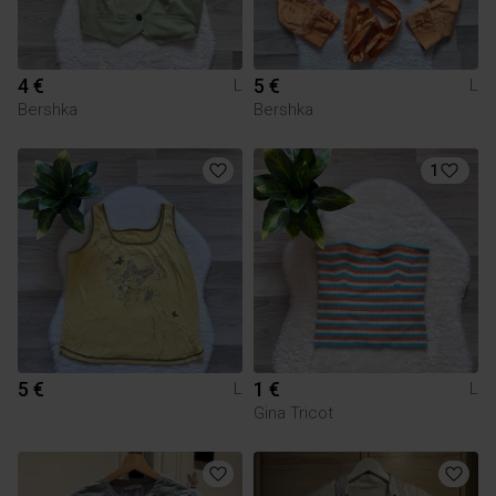
4 €
5 €
L
L
Bershka
Bershka
1
5 €
1 €
L
L
Gina Tricot