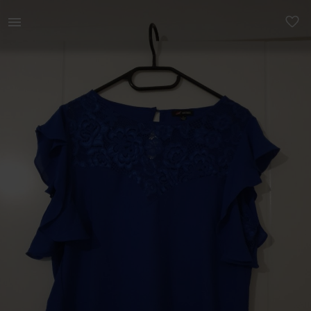
Naistele | Pidulik pluus, ees pits. Käised satsiga | YAGA