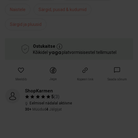
Naistele
Särgid, pusad & kudumid
Särgid ja pluusid
Ostukaitse
Kõikidel
platvormisisestel tellimustel
Jaga
Meeldib
Kopeeri link
Saada sõnum
ShopKarmen
5
(
3
)
Eelmisel nädalal aktiivne
30+
Müüdud
4
Jälgijat