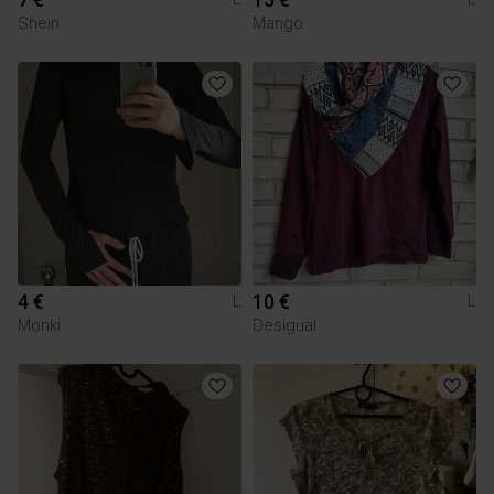
Shein
Mango
4 €
10 €
L
L
Monki
Desigual