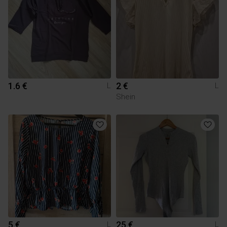
1.6 €
2 €
L
L
Shein
5 €
25 €
L
L