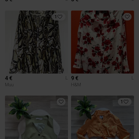
1
4 €
9 €
L
L
Muu
H&M
1