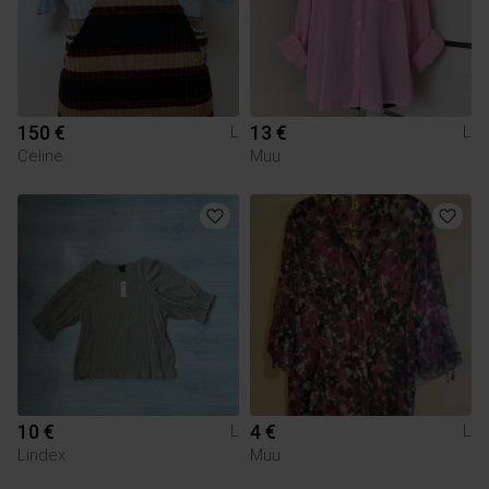
150 €
13 €
L
L
Celine
Muu
10 €
4 €
L
L
Lindex
Muu