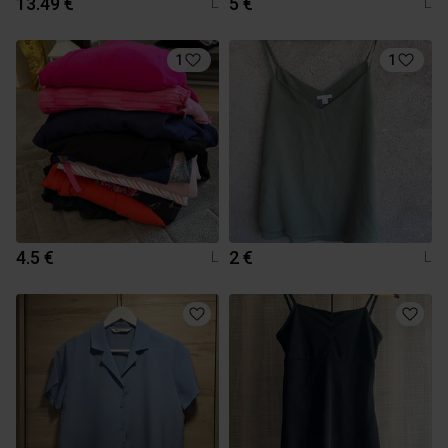
13.49 €
5 €
L
L
1
1
4.5 €
2 €
L
L