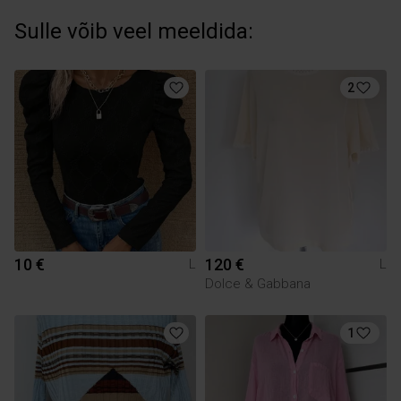
Sulle võib veel meeldida:
2
10 €
120 €
L
L
Dolce & Gabbana
1