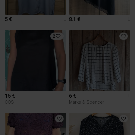
5 €
8.1 €
L
L
2
15 €
6 €
L
L
COS
Marks & Spencer