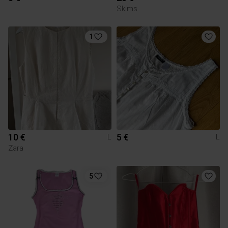
Skims
1
10 €
5 €
L
L
Zara
5