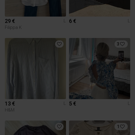
29 €
6 €
L
L
Filippa K
3
13 €
5 €
L
L
H&M
1