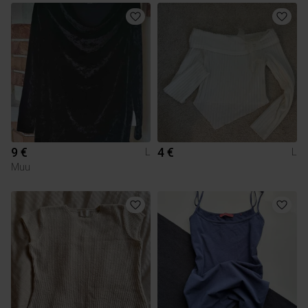
9 €
4 €
L
L
Muu