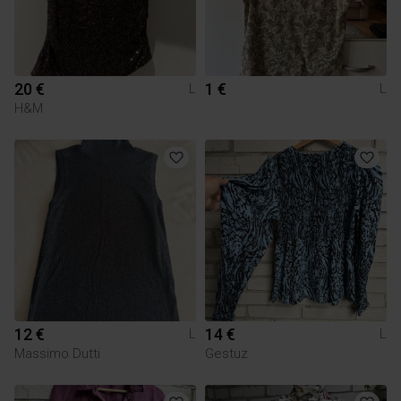
20 €
1 €
L
L
H&M
12 €
14 €
L
L
Massimo Dutti
Gestuz