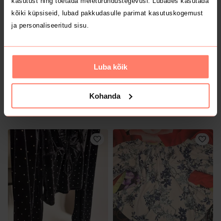
kasutust ning toetada meieturundustegevusi. Lubades kasutada
kõiki küpsiseid, lubad pakkudasulle parimat kasutuskogemust
ja personaliseeritud sisu.
Luba kõik
Kohanda
15 €
14 €
L
L
Soyaconcept