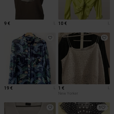
9 €
10 €
L
L
19 €
1 €
L
L
New Yorker
1