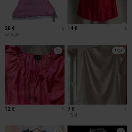
28 €
14 €
L
L
Vintage
1
12 €
7 €
L
L
H&M