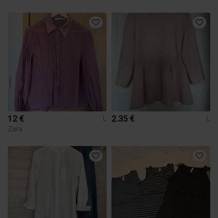
12 €
2.35 €
L
L
Zara