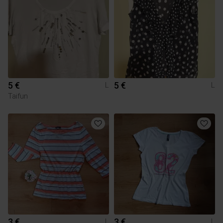
5 €
5 €
L
L
Taifun
3 €
3 €
L
L