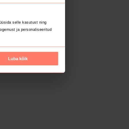
üsida selle kasutust ning
ogemust ja personaliseeritud
Luba kõik