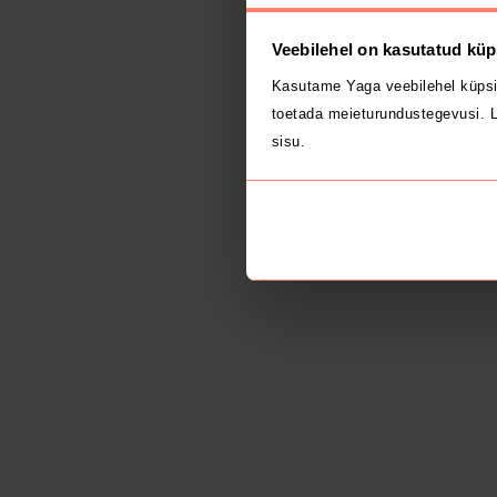
Veebilehel on kasutatud küp
Kasutame Yaga veebilehel küpsi
toetada meieturundustegevusi. L
sisu.