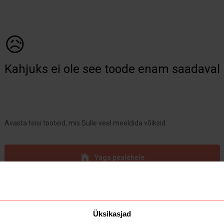
😥
Kahjuks ei ole see toode enam saadaval
Avasta teisi tooteid, mis Sulle veel meeldida võiksid
Yaga pealehele
Üksikasjad