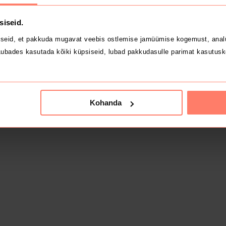
siseid.
seid, et pakkuda mugavat veebis ostlemise jamüümise kogemust, analü
ubades kasutada kõiki küpsiseid, lubad pakkudasulle parimat kasutusk
Kohanda