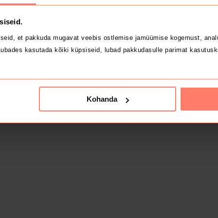
siseid.
seid, et pakkuda mugavat veebis ostlemise jamüümise kogemust, analü
ubades kasutada kõiki küpsiseid, lubad pakkudasulle parimat kasutusk
Kohanda