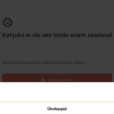
😥
Kahjuks ei ole see toode enam saadaval
Avasta teisi tooteid, mis Sulle veel meeldida võiksid
Yaga pealehele
Üksikasjad