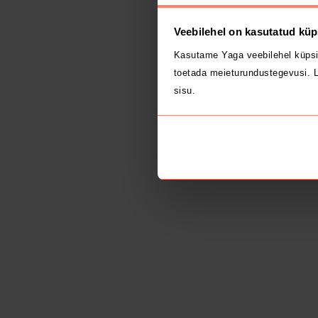
Veebilehel on kasutatud küp
Kasutame Yaga veebilehel küpsi
toetada meieturundustegevusi. L
sisu.