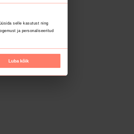
üsida selle kasutust ning
ogemust ja personaliseeritud
Luba kõik