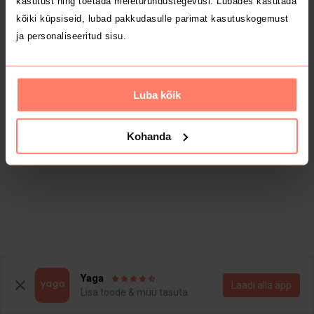
kasutust ning toetada meieturundustegevusi. Lubades kasutada
kõiki küpsiseid, lubad pakkudasulle parimat kasutuskogemust
ja personaliseeritud sisu.
Luba kõik
Kohanda
Yaga
Laadi alla äpp
Lisa toode & müü tasuta