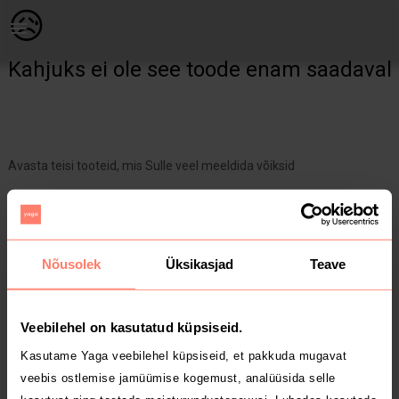
Naistele | Valge plisseer erk roheliste triipudega | YAGA
😥
Kahjuks ei ole see toode enam saadaval
Avasta teisi tooteid, mis Sulle veel meeldida võiksid
Yaga pealehele
Nõusolek
Üksikasjad
Teave
Veebilehel on kasutatud küpsiseid.
Kasutame Yaga veebilehel küpsiseid, et pakkuda mugavat
veebis ostlemise jamüümise kogemust, analüüsida selle