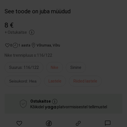
See toode on juba müüdud
8 €
+
Ostukaitse
0
1 aasta
Võrumaa
,
Võru
Nike trennipluus s:116/122
Suurus: 116/122
Nike
Sinine
Seisukord: Hea
Lastele
Riided lastele
Ostukaitse
Kõikidel
platvormisisestel tellimustel