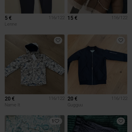
5 €
15 €
116/122
116/122
Lenne
20 €
20 €
116/122
116/122
Name It
Gugguu
1