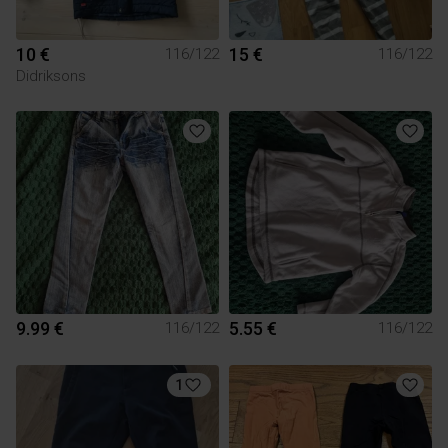
10 €
15 €
116/122
116/122
Didriksons
9.99 €
5.55 €
116/122
116/122
1