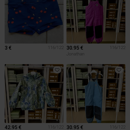
3 €
30.95 €
116/122
116/122
Jonathan
42.95 €
30.95 €
116/122
116/122