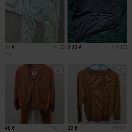
11 €
2.22 €
116/122
116/122
Bogi
40 €
32 €
116/122
116/122