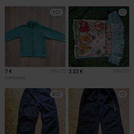
1
7 €
3.33 €
116/122
116/122
Didriksons
2