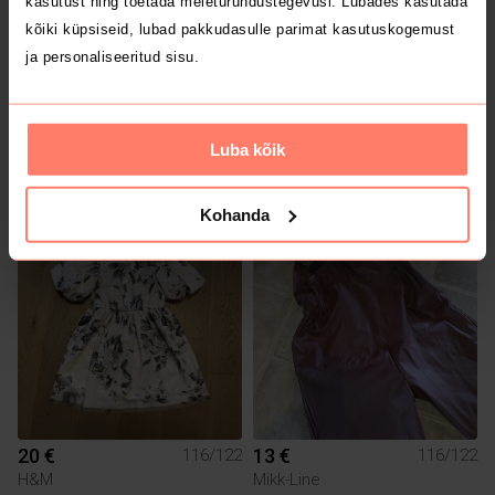
kasutust ning toetada meieturundustegevusi. Lubades kasutada
kõiki küpsiseid, lubad pakkudasulle parimat kasutuskogemust
ja personaliseeritud sisu.
Luba kõik
6 €
4 €
116/122
116/122
Lindex
Lindex
Kohanda
2
20 €
13 €
116/122
116/122
H&M
Mikk-Line