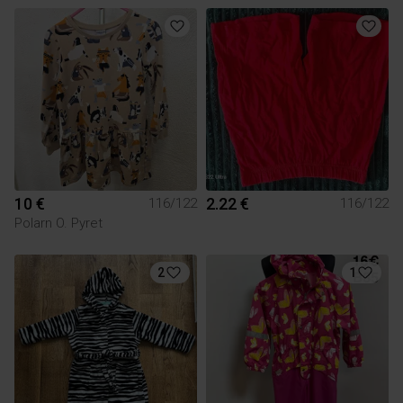
10 €
2.22 €
116/122
116/122
Polarn O. Pyret
2
1