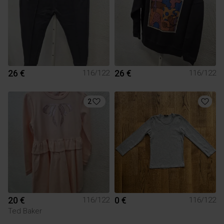
26 €
26 €
116/122
116/122
2
20 €
0 €
116/122
116/122
Ted Baker