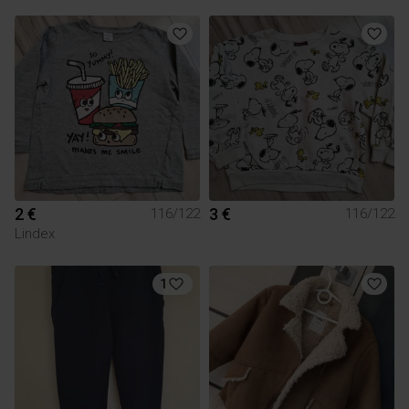
2 €
3 €
116/122
116/122
Lindex
1