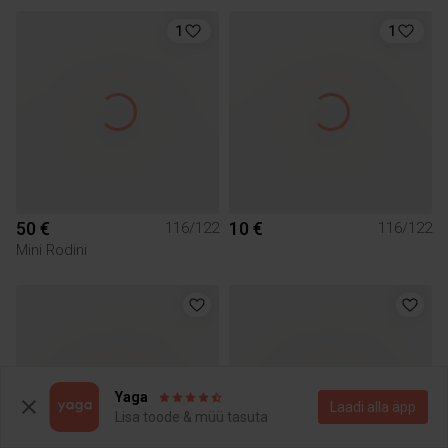
1
1
50 €
10 €
116/122
116/122
Mini Rodini
Yaga
Laadi alla äpp
Lisa toode & müü tasuta