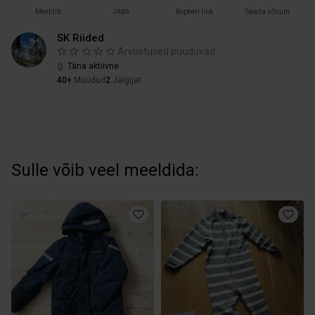
Jaga
Meeldib
Kopeeri link
Saada sõnum
SK Riided
Arvustused puuduvad
Täna aktiivne
40+
Müüdud
2
Jälgijat
Sulle võib veel meeldida: