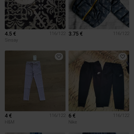
4.5 €
3.75 €
116/122
116/122
Sinsay
4 €
6 €
116/122
116/122
H&M
Nike