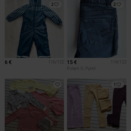
2
2
6 €
15 €
116/122
116/122
Polarn O. Pyret
1