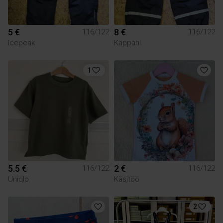
5 €
8 €
116/122
116/122
Icepeak
Kappahl
1
5.5 €
2 €
116/122
116/122
Uniqlo
Käsitöö
2