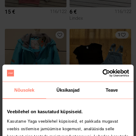
15 €
6 €
116/122
116/122
Lindex
1
Nõusolek
Üksikasjad
Teave
20 €
1.5 €
116/122
116/122
Huppa
Veebilehel on kasutatud küpsiseid.
2
5
Kasutame Yaga veebilehel küpsiseid, et pakkuda mugavat
veebis ostlemise jamüümise kogemust, analüüsida selle