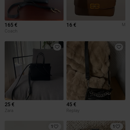
165 €
16 €
M
Coach
25 €
45 €
Zara
Replay
1
1