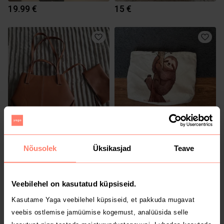
19.99 €
15 €
35 €
3 €
M
Muu
Nõusolek
Üksikasjad
Teave
1
Veebilehel on kasutatud küpsiseid.
Kasutame Yaga veebilehel küpsiseid, et pakkuda mugavat
veebis ostlemise jamüümise kogemust, analüüsida selle