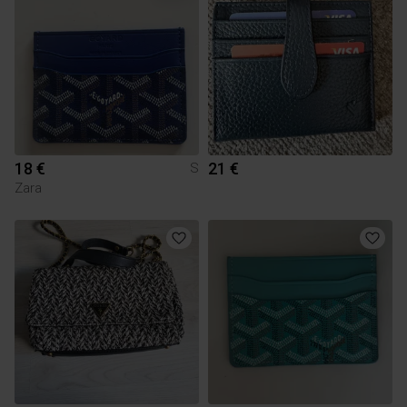
18 €
21 €
S
Zara