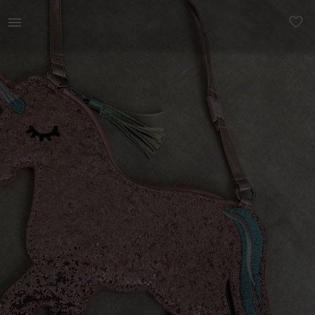
Naistele | Ükssarviku käekott sädelev roosa rihm o | YAGA