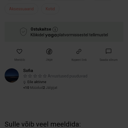
Aksessuaarid
Kotid
Ostukaitse
Kõikidel
platvormisisestel tellimustel
Jaga
Meeldib
Kopeeri link
Saada sõnum
Sofia
Arvustused puuduvad
Eile aktiivne
<10
Müüdud
2
Jälgijat
Sulle võib veel meeldida: