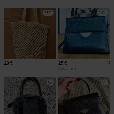
1
1
20 €
25 €
M
Coccinelle