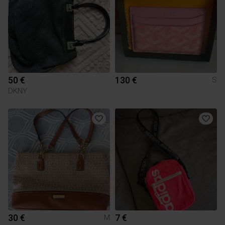
50 €
130 €
S
DKNY
30 €
7 €
M