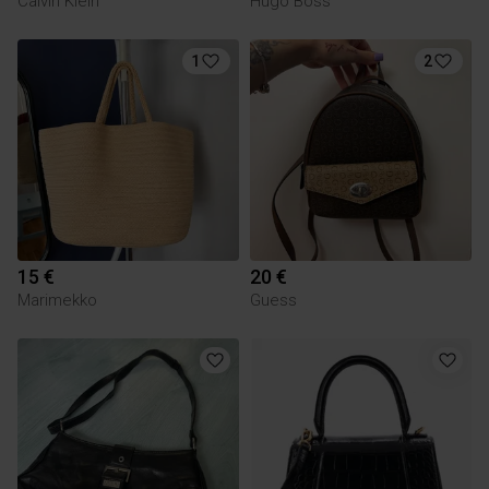
Calvin Klein
Hugo Boss
1
2
15 €
20 €
Marimekko
Guess