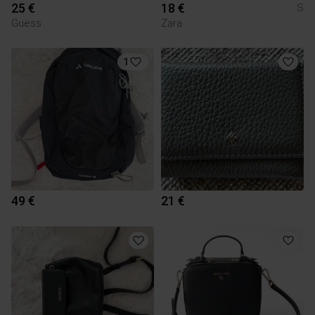
25 €
18 €
S
Guess
Zara
1
49 €
21 €