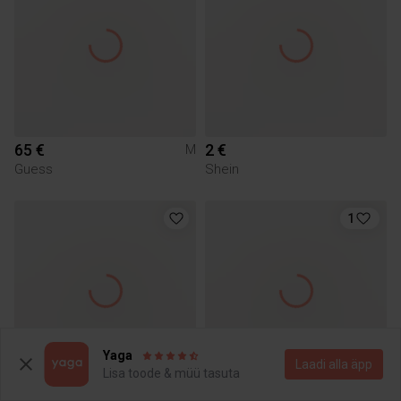
65 €
2 €
M
Guess
Shein
1
Yaga
Laadi alla äpp
Lisa toode & müü tasuta
59 €
40 €
XXS