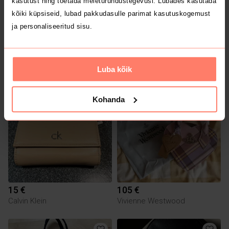
kasutust ning toetada meieturundustegevusi. Lubades kasutada
kõiki küpsiseid, lubad pakkudasulle parimat kasutuskogemust
ja personaliseeritud sisu.
20 €
8 €
Calvin Klein
Luba kõik
1
Kohanda
15 €
105 €
Calvin Klein
Vivienne Westwood