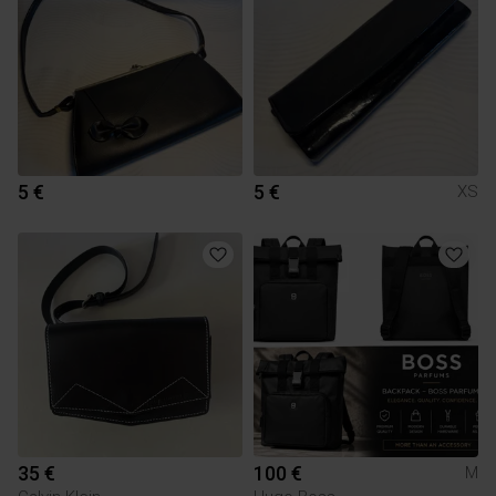
5 €
5 €
XS
35 €
100 €
M