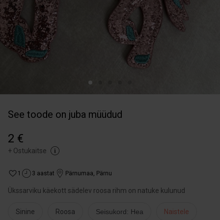
See toode on juba müüdud
2 €
+
Ostukaitse
1
3 aastat
Pärnumaa
,
Pärnu
Ükssarviku käekott sädelev roosa rihm on natuke kulunud
Sinine
Roosa
Seisukord: Hea
Naistele