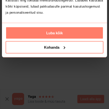
kasutust ning toetada meieturundustegevusi. Lubades kasutada
kõiki küpsiseid, lubad pakkudasulle parimat kasutuskogemust
ja personaliseeritud sisu.
Luba kõik
Kohanda
Yaga
Laadi alla äpp
Lisa toode & müü tasuta