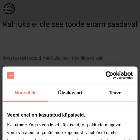
Lastele | 2 H&amp;M pidzaamat, suurus 80. Ühel pi | YAGA
😥
Kahjuks ei ole see toode enam saadaval
Avasta teisi tooteid, mis Sulle veel meeldida võiksid
Yaga pealehele
Nõusolek
Üksikasjad
Teave
Veebilehel on kasutatud küpsiseid.
Kasutame Yaga veebilehel küpsiseid, et pakkuda mugavat
veebis ostlemise jamüümise kogemust, analüüsida selle