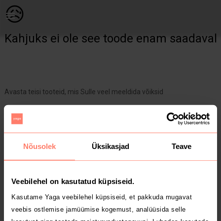
Naistele | Zara knit kudumtop, õrn sädelusniit joo | YAGA
😥
Kahjuks ei ole see toode enam saadaval
Avasta teisi tooteid, mis Sulle veel meeldida võiksid
Yaga pealehele
Nõusolek
Üksikasjad
Teave
Veebilehel on kasutatud küpsiseid.
Kasutame Yaga veebilehel küpsiseid, et pakkuda mugavat
veebis ostlemise jamüümise kogemust, analüüsida selle