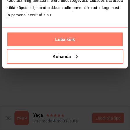
kasutust ning toetada meieturundustegevusi. Lubades kasutada
kõiki küpsiseid, lubad pakkudasulle parimat kasutuskogemust
ja personaliseeritud sisu.
Luba kõik
Kohanda
Yaga
Laadi alla äpp
Lisa toode & müü tasuta