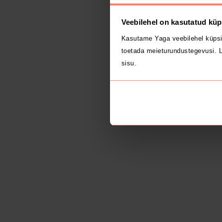
Veebilehel on kasutatud küp
Kasutame Yaga veebilehel küpsi
toetada meieturundustegevusi. L
sisu.