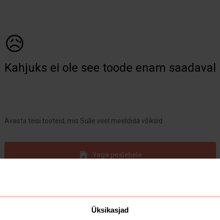
😥
Kahjuks ei ole see toode enam saadaval
Avasta teisi tooteid, mis Sulle veel meeldida võiksid
Yaga pealehele
Üksikasjad