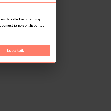
üsida selle kasutust ning
ogemust ja personaliseeritud
Luba kõik