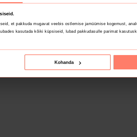
siseid.
seid, et pakkuda mugavat veebis ostlemise jamüümise kogemust, analü
ubades kasutada kõiki küpsiseid, lubad pakkudasulle parimat kasutusk
Kohanda