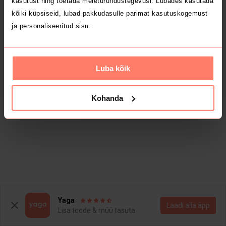
kasutust ning toetada meieturundustegevusi. Lubades kasutada
kõiki küpsiseid, lubad pakkudasulle parimat kasutuskogemust
ja personaliseeritud sisu.
Luba kõik
Kohanda
Yaga
Laadi alla äpp
Lisa toode & müü tasuta