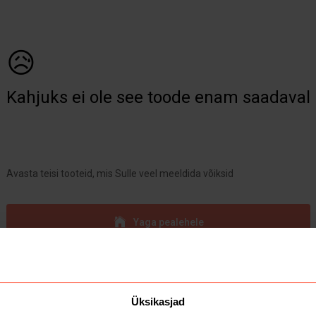
😥
Kahjuks ei ole see toode enam saadaval
Avasta teisi tooteid, mis Sulle veel meeldida võiksid
Yaga pealehele
Üksikasjad