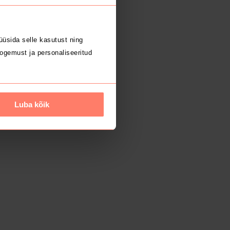
üsida selle kasutust ning
ogemust ja personaliseeritud
Luba kõik