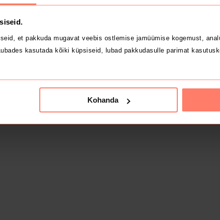
siseid.
seid, et pakkuda mugavat veebis ostlemise jamüümise kogemust, analü
ubades kasutada kõiki küpsiseid, lubad pakkudasulle parimat kasutusk
Kohanda