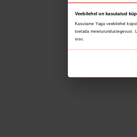
Veebilehel on kasutatud küp
Kasutame Yaga veebilehel küpsi
toetada meieturundustegevusi. L
sisu.