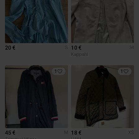
20 €
10 €
S
34
Kappahl
1
1
45 €
18 €
M
XS