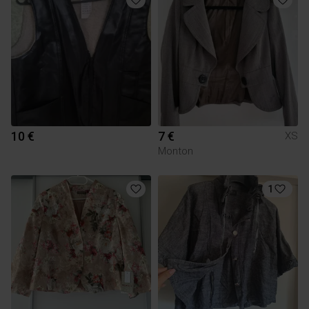
10 €
7 €
XS
Monton
1