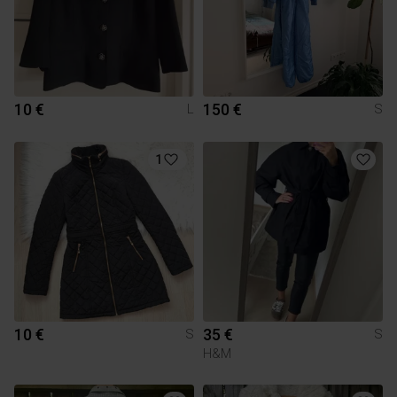
10 €
150 €
L
S
1
10 €
35 €
S
S
H&M