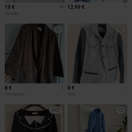
10 €
12.99 €
46
L
Mosaic
8 €
8 €
L
L
Terranova
Only
1