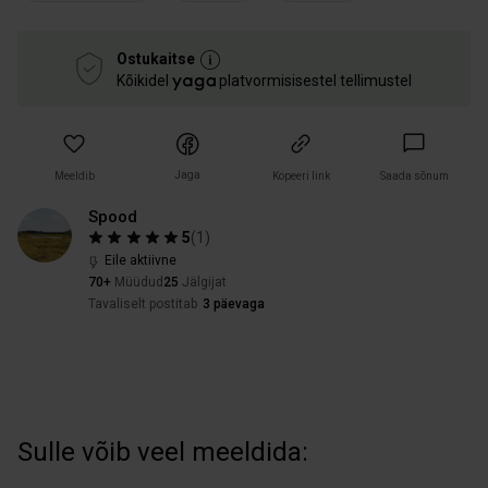
Ostukaitse
Kõikidel
platvormisisestel tellimustel
Jaga
Meeldib
Kopeeri link
Saada sõnum
Spood
5
(
1
)
Eile aktiivne
70+
Müüdud
25
Jälgijat
Tavaliselt postitab
3 päevaga
Sulle võib veel meeldida: