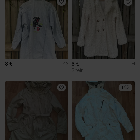
8 €
3 €
42
M
Shein
1