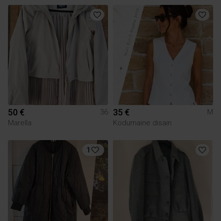
50 €
35 €
36
M
Marella
Kodumaine disain
1