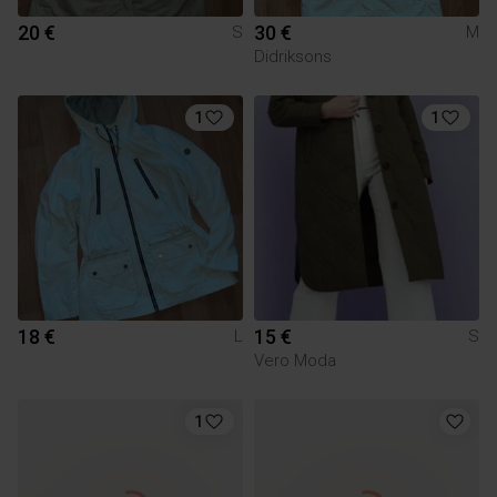
20 €
30 €
S
M
Didriksons
1
1
18 €
15 €
L
S
Vero Moda
1