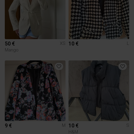
50 €
10 €
XS
L
Mango
9 €
10 €
M
S
H&M