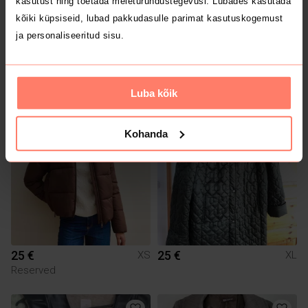
kasutust ning toetada meieturundustegevusi. Lubades kasutada
kõiki küpsiseid, lubad pakkudasulle parimat kasutuskogemust
ja personaliseeritud sisu.
30 €
10 €
M
Sinsay
Luba kõik
Kohanda
25 €
25 €
XS
XL
Reserved