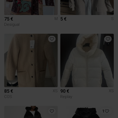
75 €
5 €
M
S
Desigual
85 €
90 €
XS
XS
COS
Replay
1