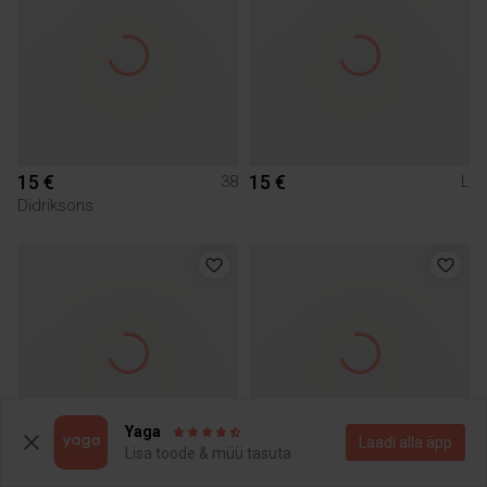
15 €
15 €
38
L
Didriksons
Yaga
Laadi alla äpp
Lisa toode & müü tasuta
17 €
145 €
L
L