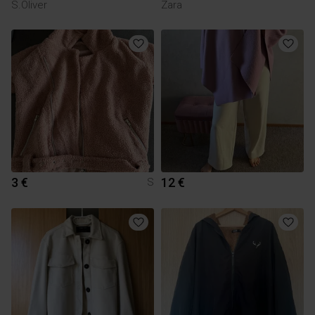
S.Oliver
Zara
3 €
12 €
S