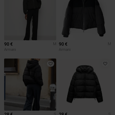
90 €
90 €
M
M
Armani
Armani
28 €
28 €
S
S