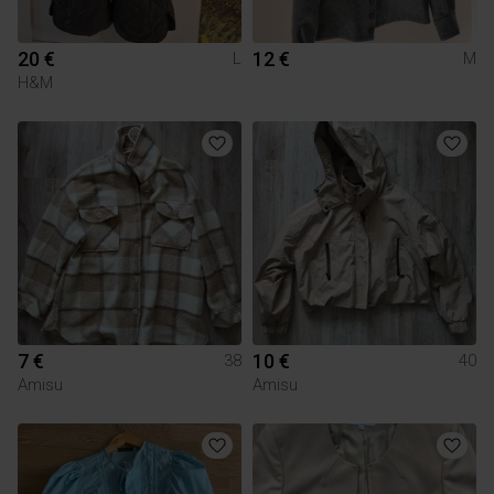
20 €
12 €
L
M
H&M
7 €
10 €
38
40
Amisu
Amisu