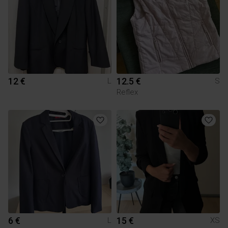
12 €
12.5 €
L
S
Reflex
6 €
15 €
L
XS