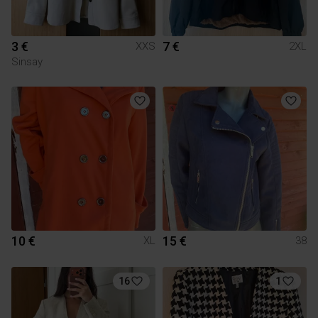
3 €
7 €
XXS
2XL
Sinsay
10 €
15 €
XL
38
16
1