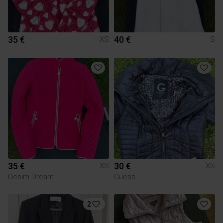
35 €
40 €
XS
S
35 €
30 €
XS
XS
Denim Dream
Guess
2