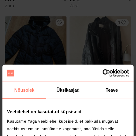
Zara
Zara
1
8 €
35 €
L
2XL
H&M
Nõusolek
Üksikasjad
Teave
Veebilehel on kasutatud küpsiseid.
Kasutame Yaga veebilehel küpsiseid, et pakkuda mugavat
veebis ostlemise jamüümise kogemust, analüüsida selle