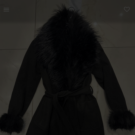
Naistele | Karvase kraega mantel, suurus 34 | YAGA