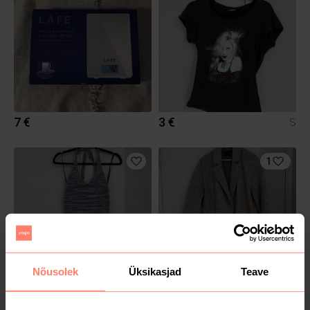
7 €
3 €
S
1
Nõusolek
Üksikasjad
Teave
3 €
7 €
S
38