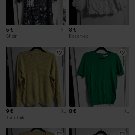
5 €
8 €
XL
L
Shein
Reserved
9 €
8 €
XL
XL
Tom Tailor