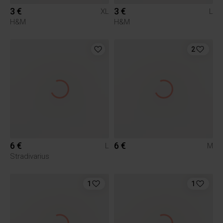
3 €
3 €
XL
L
H&M
H&M
2
6 €
6 €
L
M
Stradivarius
1
1