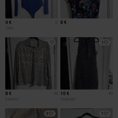
4 €
8 €
S
Zara
1
8 €
10 €
M
40
Käsitöö
Seppälä
3
1