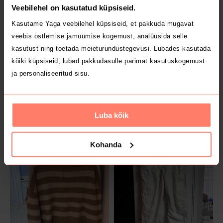
H&M
Reserved
Veebilehel on kasutatud küpsiseid.
Kasutame Yaga veebilehel küpsiseid, et pakkuda mugavat
1
veebis ostlemise jamüümise kogemust, analüüsida selle
kasutust ning toetada meieturundustegevusi. Lubades kasutada
kõiki küpsiseid, lubad pakkudasulle parimat kasutuskogemust
ja personaliseeritud sisu.
Luba kõik
8 €
3 €
XL
Kohanda