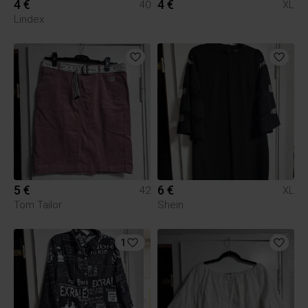
4 €
4 €
40
XL
Lindex
5 €
6 €
42
XL
Tom Tailor
Shein
1