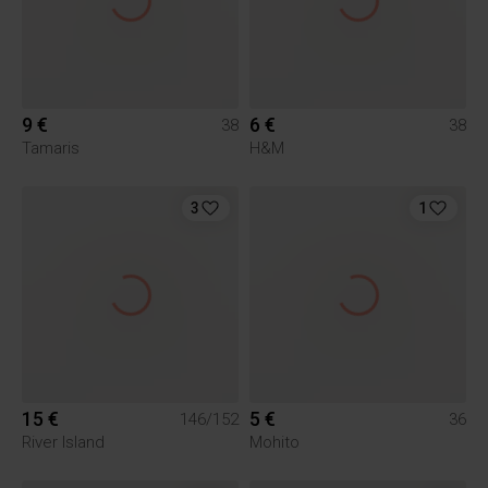
9 €
6 €
38
38
Tamaris
H&M
3
1
15 €
5 €
146/152
36
River Island
Mohito