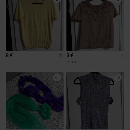
8 €
3 €
XL
L
Shein