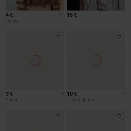
4 €
15 €
XL
L
House
3 €
10 €
S
S
Puma
Jack & Jones