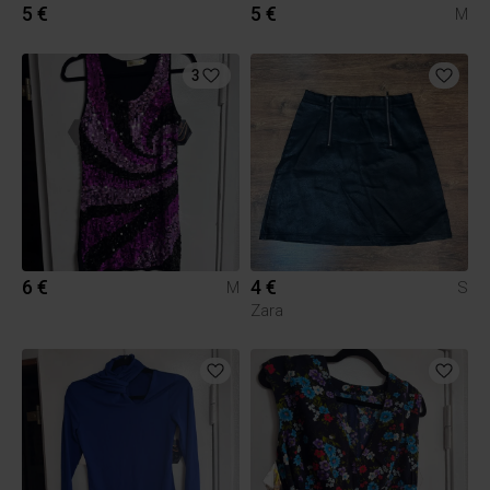
5 €
5 €
M
3
6 €
4 €
M
S
Zara