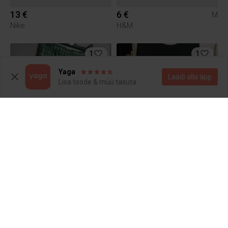
13 €
6 €
M
Nike
H&M
1
1
Yaga
Laadi alla äpp
Lisa toode & müü tasuta
3.5 €
5 €
36
M
8
2