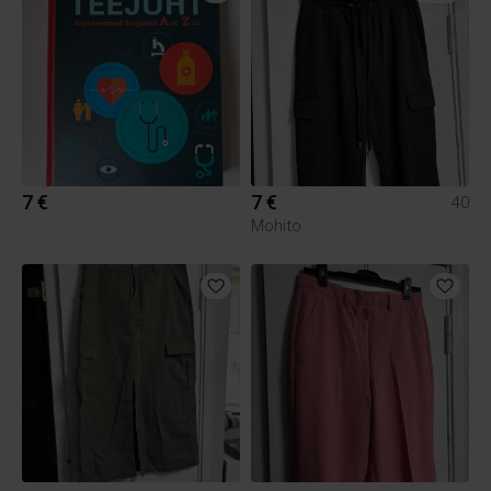
7 €
7 €
40
Mohito