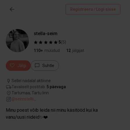
Registreeru / Logi sisse
stella-seim
5
(
5
)
110+
müüdud
12
jälgijat
Jälgi
Suhtle
Sellel nädalal aktiivne
Tavaliselt postitab
5 päevaga
Tartumaa, Tartu linn
@
seimstells_
Minu poest võib leida nii minu käsitööd kui ka
vanu/uusi riideid✨❤️