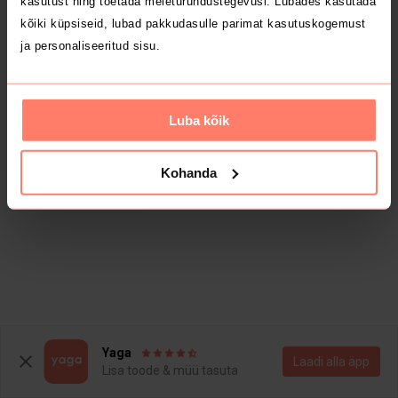
kasutust ning toetada meieturundustegevusi. Lubades kasutada
kõiki küpsiseid, lubad pakkudasulle parimat kasutuskogemust
ja personaliseeritud sisu.
Luba kõik
Kohanda
Yaga
Laadi alla äpp
Lisa toode & müü tasuta