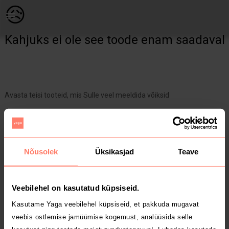
Naistele | Kaunid kõrvarõngad🤍 Niklivabad. Kahjuk | YAGA
😥
Kahjuks ei ole see toode enam saadaval
Avasta teisi tooteid, mis Sulle veel meeldida võiksid
Yaga pealehele
Nõusolek
Üksikasjad
Teave
Veebilehel on kasutatud küpsiseid.
Kasutame Yaga veebilehel küpsiseid, et pakkuda mugavat
veebis ostlemise jamüümise kogemust, analüüsida selle