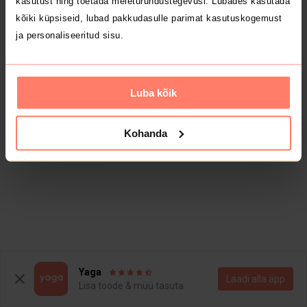
kasutust ning toetada meieturundustegevusi. Lubades kasutada
kõiki küpsiseid, lubad pakkudasulle parimat kasutuskogemust
ja personaliseeritud sisu.
Luba kõik
Kohanda
Yaga
Laadi alla äpp
Lisa toode & müü tasuta