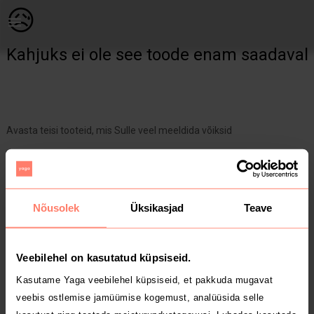
Naistele | Väga pehme ja õhuke kõrgema kaelusega s | YAGA
😥
Kahjuks ei ole see toode enam saadaval
Avasta teisi tooteid, mis Sulle veel meeldida võiksid
Yaga pealehele
Nõusolek
Üksikasjad
Teave
Veebilehel on kasutatud küpsiseid.
Kasutame Yaga veebilehel küpsiseid, et pakkuda mugavat
veebis ostlemise jamüümise kogemust, analüüsida selle