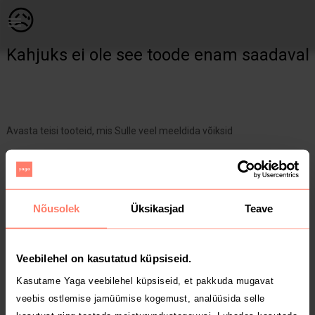
Lastele | poiste kampsun &quot;OVS&quot; | YAGA
😥
Kahjuks ei ole see toode enam saadaval
Avasta teisi tooteid, mis Sulle veel meeldida võiksid
Yaga pealehele
Nõusolek
Üksikasjad
Teave
Veebilehel on kasutatud küpsiseid.
Kasutame Yaga veebilehel küpsiseid, et pakkuda mugavat
veebis ostlemise jamüümise kogemust, analüüsida selle