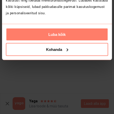
kasutust ning toetada meieturundustegevusi. Lubades kasutada
kõiki küpsiseid, lubad pakkudasulle parimat kasutuskogemust
ja personaliseeritud sisu.
Luba kõik
Kohanda
Yaga
Laadi alla äpp
Lisa toode & müü tasuta