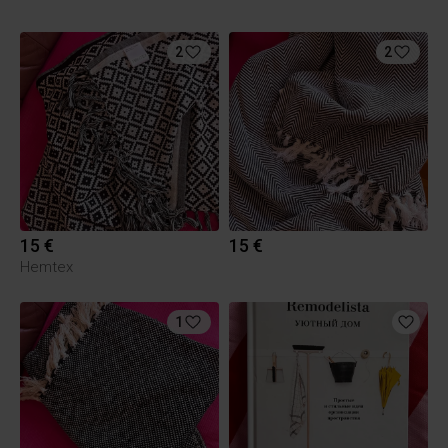
2
2
15 €
15 €
Hemtex
1