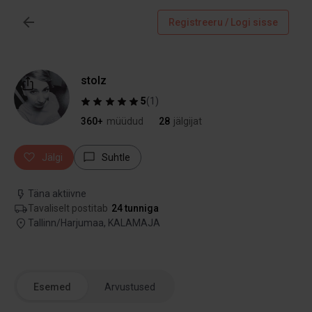
Registreeru / Logi sisse
stolz
5
(
1
)
360+
müüdud
28
jälgijat
Jälgi
Suhtle
Täna aktiivne
Tavaliselt postitab
24 tunniga
Tallinn/Harjumaa, KALAMAJA
Esemed
Arvustused