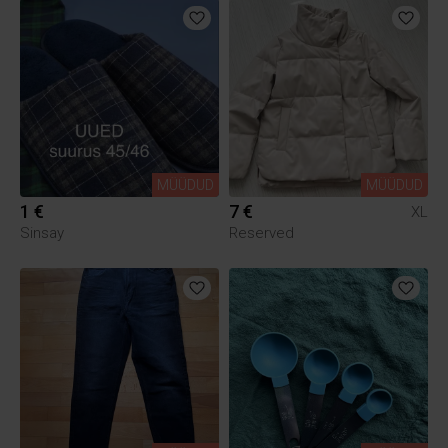
MÜÜDUD
MÜÜDUD
1 €
7 €
XL
Sinsay
Reserved