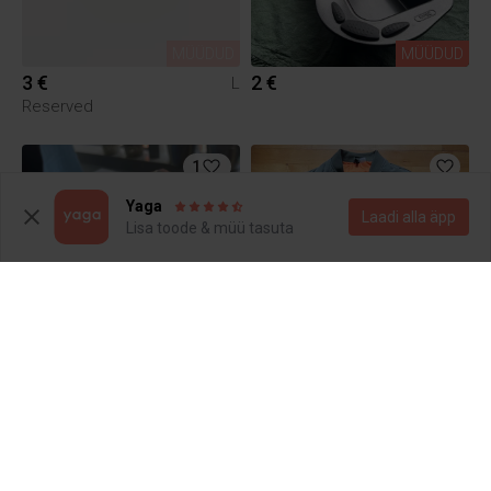
MÜÜDUD
MÜÜDUD
3 €
2 €
L
Reserved
1
Yaga
Laadi alla äpp
Lisa toode & müü tasuta
MÜÜDUD
MÜÜDUD
6 €
5 €
L
H&M