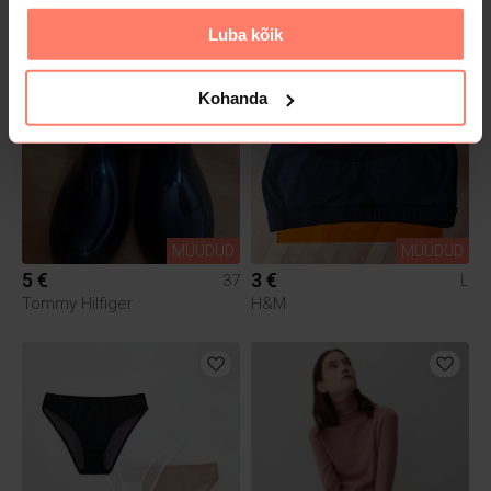
Reserved
Cropp
Luba kõik
Kohanda
MÜÜDUD
MÜÜDUD
5 €
3 €
37
L
Tommy Hilfiger
H&M