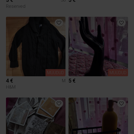
Reserved
MÜÜDUD
MÜÜDUD
4 €
5 €
M
H&M