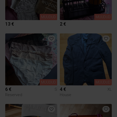
MÜÜDUD
MÜÜDUD
13 €
2 €
MÜÜDUD
MÜÜDUD
6 €
4 €
S
XL
Reserved
House