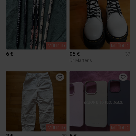
MÜÜDUD
MÜÜDUD
6 €
95 €
37
Dr Martens
MÜÜDUD
MÜÜDUD
3 €
5 €
38