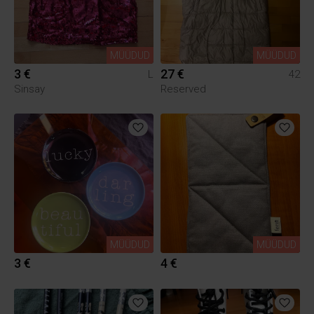
MÜÜDUD
MÜÜDUD
3 €
27 €
L
42
Sinsay
Reserved
MÜÜDUD
MÜÜDUD
3 €
4 €