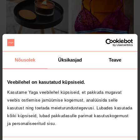
MÜÜDUD
MÜÜDUD
4 €
8 €
L
Calvin Klein
Nõusolek
Üksikasjad
Teave
1
Veebilehel on kasutatud küpsiseid.
Kasutame Yaga veebilehel küpsiseid, et pakkuda mugavat
veebis ostlemise jamüümise kogemust, analüüsida selle
kasutust ning toetada meieturundustegevusi. Lubades kasutada
kõiki küpsiseid, lubad pakkudasulle parimat kasutuskogemust
ja personaliseeritud sisu.
MÜÜDUD
MÜÜDUD
5 €
4 €
S