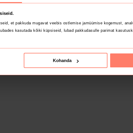
siseid.
seid, et pakkuda mugavat veebis ostlemise jamüümise kogemust, analü
ubades kasutada kõiki küpsiseid, lubad pakkudasulle parimat kasutusk
Kohanda