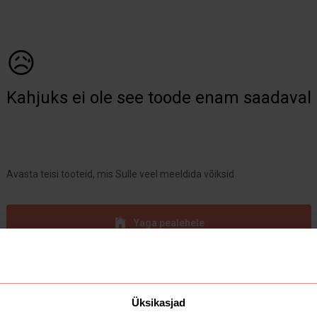
😥
Kahjuks ei ole see toode enam saadaval
Avasta teisi tooteid, mis Sulle veel meeldida võiksid
Yaga pealehele
Üksikasjad