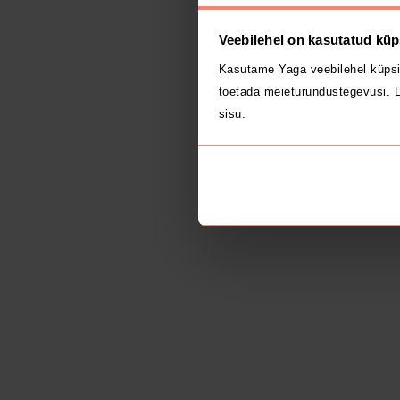
Veebilehel on kasutatud küp
Kasutame Yaga veebilehel küpsi
toetada meieturundustegevusi. L
sisu.