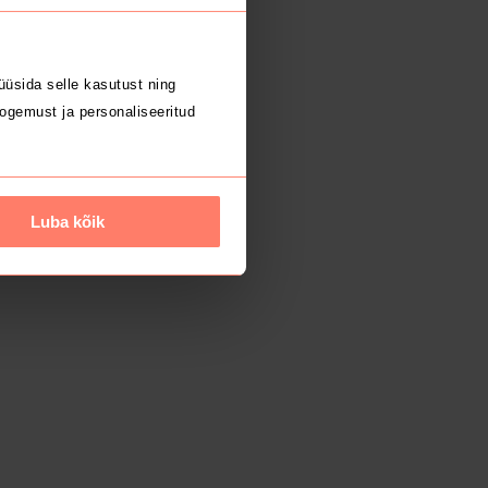
üsida selle kasutust ning
ogemust ja personaliseeritud
Luba kõik