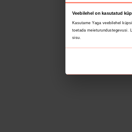
Veebilehel on kasutatud küp
Kasutame Yaga veebilehel küpsi
toetada meieturundustegevusi. L
sisu.