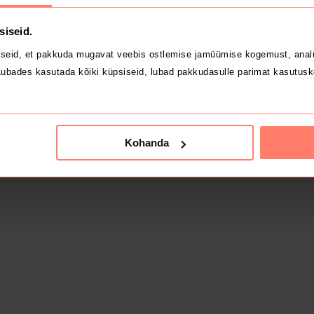
siseid.
seid, et pakkuda mugavat veebis ostlemise jamüümise kogemust, analü
ubades kasutada kõiki küpsiseid, lubad pakkudasulle parimat kasutusk
Kohanda