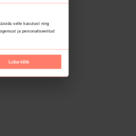
üsida selle kasutust ning
ogemust ja personaliseeritud
Luba kõik