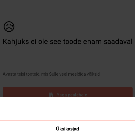
😥
Kahjuks ei ole see toode enam saadaval
Avasta teisi tooteid, mis Sulle veel meeldida võiksid
Yaga pealehele
Üksikasjad