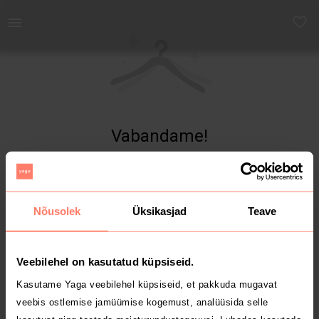
Yaga - Osta ja müü turvaliselt uut ja kasutatud kaupa
Vabandame!
Toodet ei leitud
Nõusolek
Üksikasjad
Teave
Veebilehel on kasutatud küpsiseid.
Kasutame Yaga veebilehel küpsiseid, et pakkuda mugavat
veebis ostlemise jamüümise kogemust, analüüsida selle