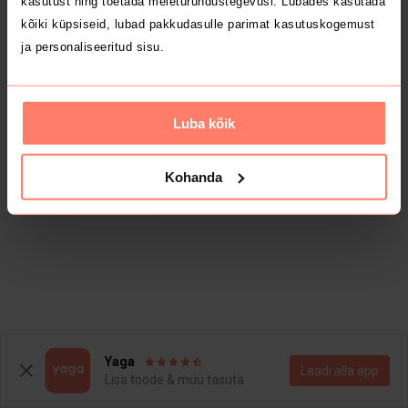
kasutust ning toetada meieturundustegevusi. Lubades kasutada
kõiki küpsiseid, lubad pakkudasulle parimat kasutuskogemust
ja personaliseeritud sisu.
Luba kõik
Kohanda
Yaga
Laadi alla äpp
Lisa toode & müü tasuta