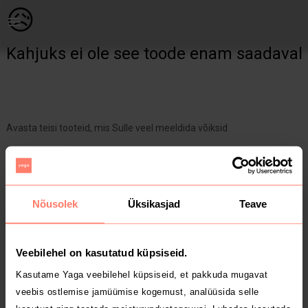
Naistele | Kevad/sügis jope, suurus xs, kantud kui | YAGA
😥
Kahjuks ei ole see toode enam saadaval
Avasta teisi tooteid, mis Sulle veel meeldida võiksid
Yaga pealehele
Nõusolek
Üksikasjad
Teave
Veebilehel on kasutatud küpsiseid.
Kasutame Yaga veebilehel küpsiseid, et pakkuda mugavat
veebis ostlemise jamüümise kogemust, analüüsida selle