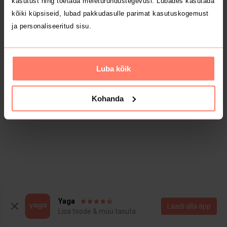
kasutust ning toetada meieturundustegevusi. Lubades kasutada
kõiki küpsiseid, lubad pakkudasulle parimat kasutuskogemust
ja personaliseeritud sisu.
Luba kõik
Kohanda
Yaga
Laadi alla äpp
Lisa toode & müü tasuta