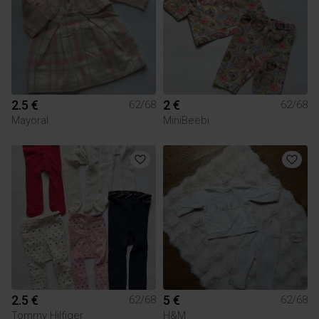
2.5 €
2 €
62/68
62/68
Mayoral
MiniBeebi
2.5 €
5 €
62/68
62/68
Tommy Hilfiger
H&M