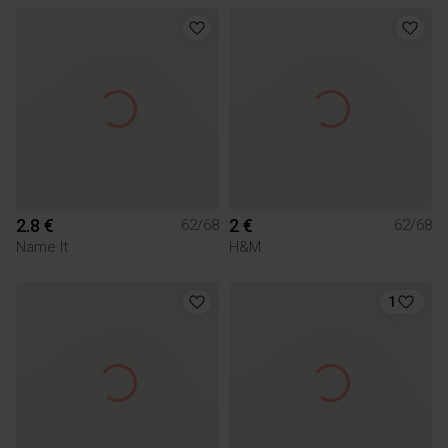
2.8 €
2 €
62/68
62/68
Name It
H&M
1