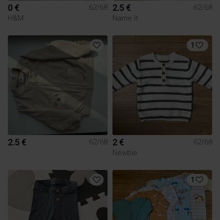
0 €
2.5 €
62/68
62/68
H&M
Name It
1
2.5 €
2 €
62/68
62/68
Newbie
1