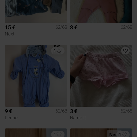
15 €
8 €
62/68
62/68
Next
1
9 €
3 €
62/68
62/68
Lenne
Name It
1
1