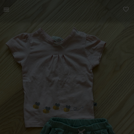
Lastele | Lühikesed püksid ja T-särk, komplekt. S | YAGA