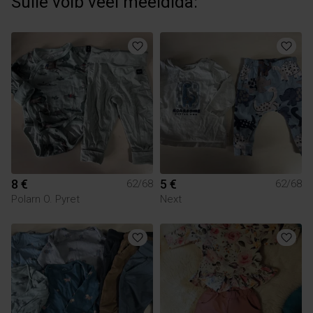
Sulle võib veel meeldida:
8 €
5 €
62/68
62/68
Polarn O. Pyret
Next