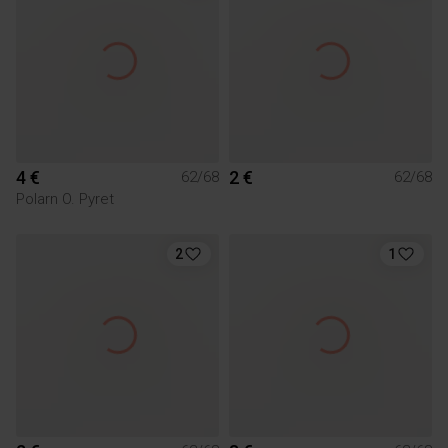
4 €
2 €
62/68
62/68
Polarn O. Pyret
2
1