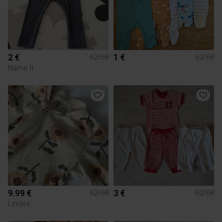
2 €
1 €
62/68
62/68
Name It
9.99 €
3 €
62/68
62/68
Lindex