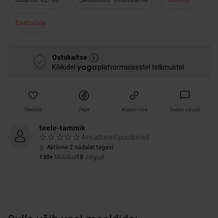
Beebidele
Ostukaitse
Kõikidel
platvormisisestel tellimustel
Jaga
Meeldib
Kopeeri link
Saada sõnum
teele-tammik
Arvustused puuduvad
Aktiivne 2 nädalat tagasi
130+
Müüdud
10
Jälgijat