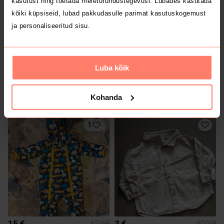
kasutust ning toetada meieturundustegevusi. Lubades kasutada
kõiki küpsiseid, lubad pakkudasulle parimat kasutuskogemust
ja personaliseeritud sisu.
Luba kõik
8 €
10 €
62/68
62/68
Kohanda
Name It
Kappahl
1
15 €
3 €
62/68
62/68