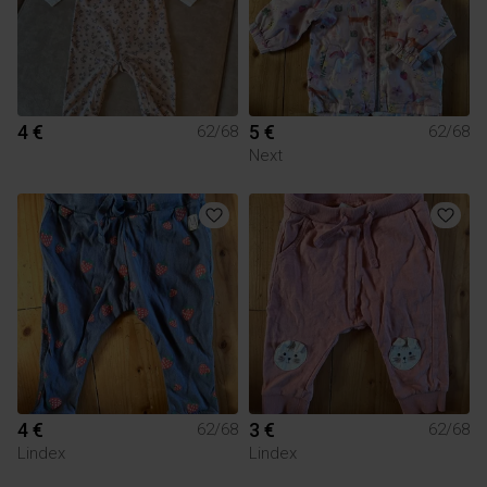
4 €
5 €
62/68
62/68
Next
4 €
3 €
62/68
62/68
Lindex
Lindex