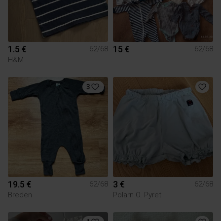
1.5 €
15 €
62/68
62/68
H&M
3
19.5 €
3 €
62/68
62/68
Breden
Polarn O. Pyret