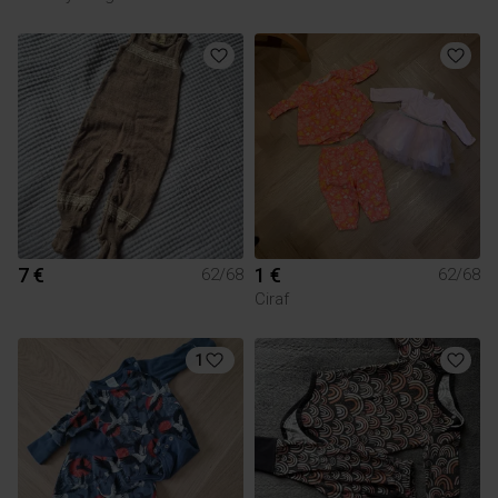
7 €
1 €
62/68
62/68
Ciraf
1