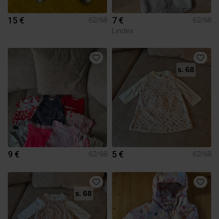
15 €
7 €
62/68
62/68
Lindex
9 €
5 €
62/68
62/68