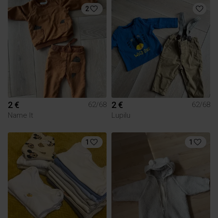
2
2 €
2 €
62/68
62/68
Name It
Lupilu
1
1