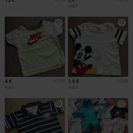
H&M
4 €
1.5 €
62/68
62/68
Nike
H&M