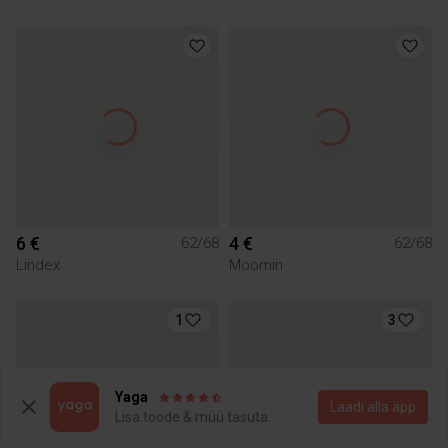
6 €
4 €
62/68
62/68
Lindex
Moomin
1
3
Yaga
Laadi alla äpp
Lisa toode & müü tasuta