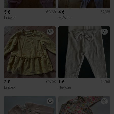
5 €
4 €
62/68
62/68
Lindex
MyWear
3 €
1 €
62/68
62/68
Lindex
Newbie