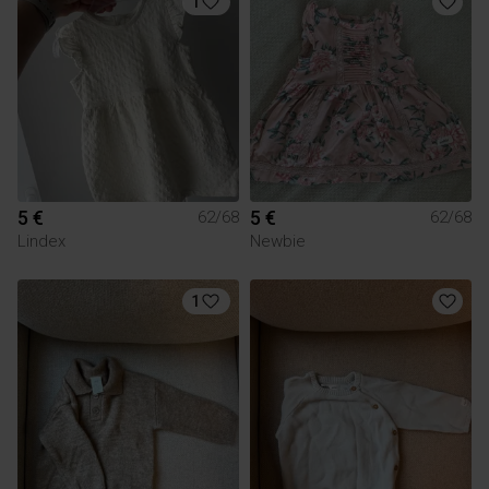
1
5 €
5 €
62/68
62/68
Lindex
Newbie
1