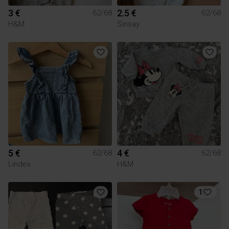
3 €
2.5 €
62/68
62/68
H&M
Sinsay
5 €
4 €
62/68
62/68
Lindex
H&M
1