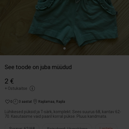
See toode on juba müüdud
2 €
+
Ostukaitse
0
3 aastat
Raplamaa
,
Rapla
Lühikesed püksid ja T-särk, komplekt. Sees suurus 68, kantav 62-
70. Kasutasime vaid paaril korral pükse. Pluus kandmata.
Suurus: 62/68
Seisukord: Uueväärne
Lastele