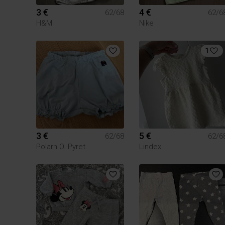
3 €
4 €
62/68
62/6
H&M
Nike
1
3 €
5 €
62/68
62/6
Polarn O. Pyret
Lindex