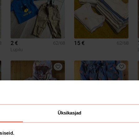
2 €
15 €
8
62/68
62/68
Lupilu
Üksikasjad
5 €
4 €
8
62/68
62/68
Next
Lindex
siseid.