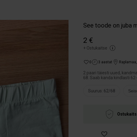
See toode on juba 
2 €
+
Ostukaitse
0
3 aastat
Raplamaa
2 paari täiesti uued, kandm
68. Saab kanda kindlasti 62
Suurus: 62/68
Seis
Ostukaits