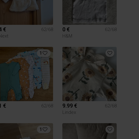
4 €
0 €
62/68
62/68
Next
H&M
1
1 €
9.99 €
62/68
62/68
Lindex
1