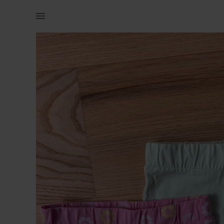
Lastele | 2 paari täiesti uued, kandmata lühikese | YAGA