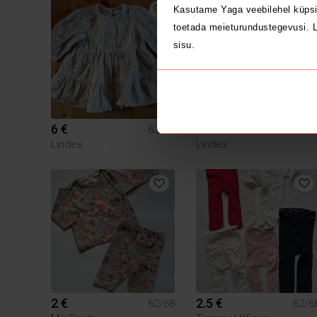
Kasutame Yaga veebilehel küpsi
toetada meieturundustegevusi. L
sisu.
6 €
5 €
62/68
62/6
Lindex
Lindex
2 €
2.5 €
62/68
62/6