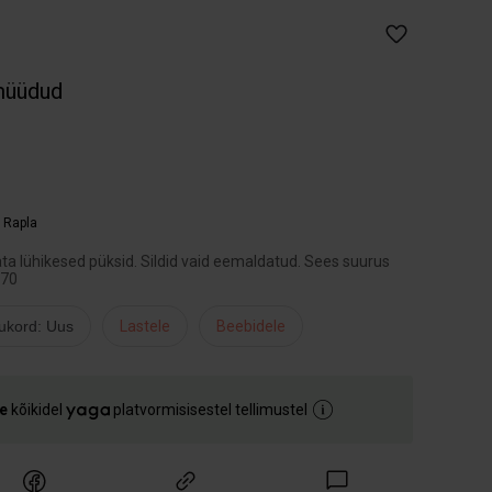
müüdud
,
Rapla
ata lühikesed püksid. Sildid vaid eemaldatud. Sees suurus
-70
ukord: Uus
Lastele
Beebidele
e
kõikidel
platvormisisestel tellimustel