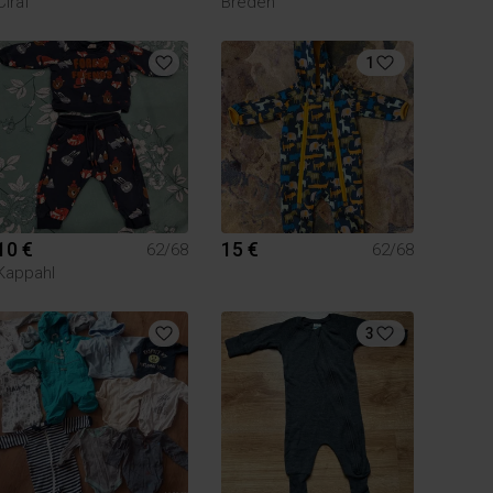
Ciraf
Breden
1
10 €
15 €
62/68
62/68
Kappahl
3