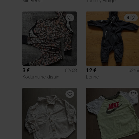
MiniBeebi
Tommy Hilfiger
4
3 €
12 €
62/68
62/6
Kodumaine disain
Lenne