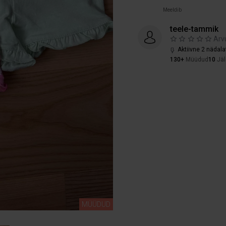
Meeldib
teele-tammik
Arv
Aktiivne 2 nädala
130+
Müüdud
10
Jäl
MÜÜDUD