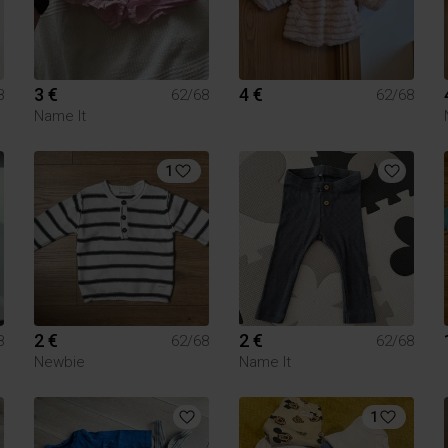
3 €
4 €
8
62/68
62/68
Name It
1
2 €
2 €
8
62/68
62/68
Newbie
Name It
1