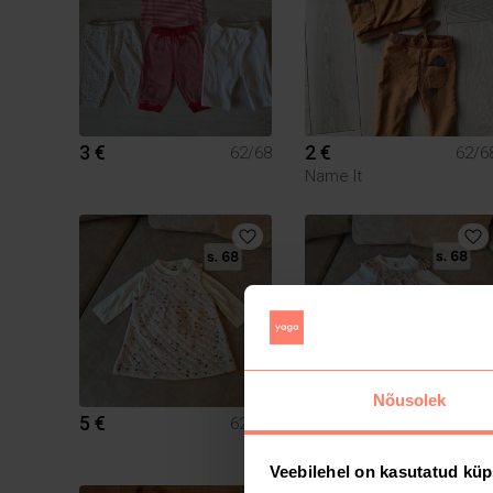
3 €
2 €
62/68
62/6
Name It
Nõusolek
5 €
4 €
62/68
62/6
Veebilehel on kasutatud küp