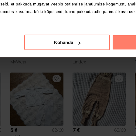
seid, et pakkuda mugavat veebis ostlemise jamüümise kogemust, analü
ubades kasutada kõiki küpsiseid, lubad pakkudasulle parimat kasutusk
Kohanda
4 €
3 €
8
62/68
62/68
MyWear
Lindex
5 €
7 €
8
62/68
62/68