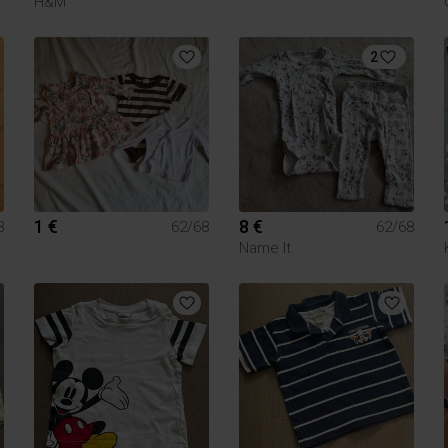
H&M
2
1 €
8 €
8
62/68
62/68
Name It