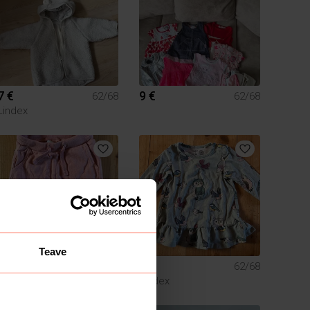
7 €
9 €
62/68
62/68
Lindex
Teave
3 €
3 €
62/68
62/68
Lindex
Lindex