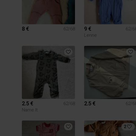
8 €
9 €
62/68
62/6
Lenne
2.5 €
2.5 €
62/68
62/6
Name It
2