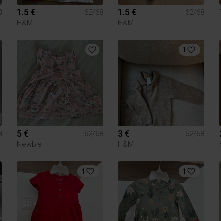
1.5 €
1.5 €
8
62/68
62/68
H&M
H&M
1
5 €
3 €
8
62/68
62/68
Newbie
H&M
1
1