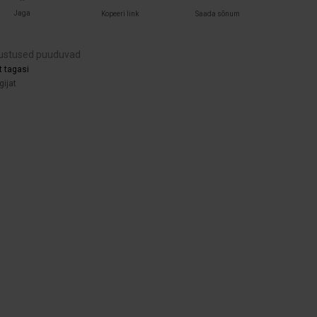
Jaga
Kopeeri link
Saada sõnum
ustused puuduvad
t tagasi
gijat