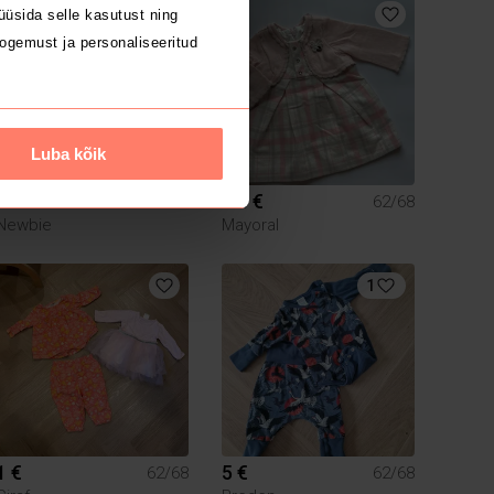
üsida selle kasutust ning
ogemust ja personaliseeritud
Luba kõik
1 €
2.5 €
62/68
62/68
Newbie
Mayoral
1
1 €
5 €
62/68
62/68