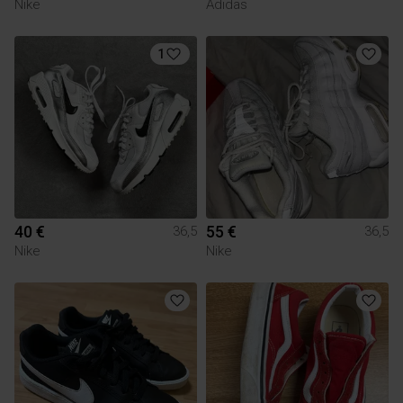
Nike
Adidas
1
40 €
55 €
36,5
36,5
Nike
Nike