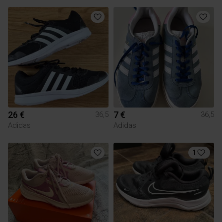
26 €
7 €
36,5
36,5
Adidas
Adidas
1