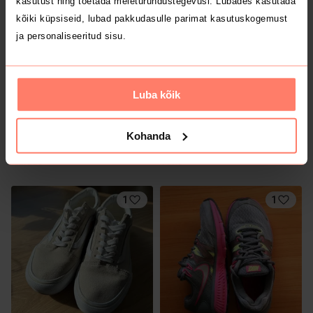
kasutust ning toetada meieturundustegevusi. Lubades kasutada
2
kõiki küpsiseid, lubad pakkudasulle parimat kasutuskogemust
ja personaliseeritud sisu.
Luba kõik
Kohanda
21 €
30 €
36,5
36,5
Adidas
Vans
1
1