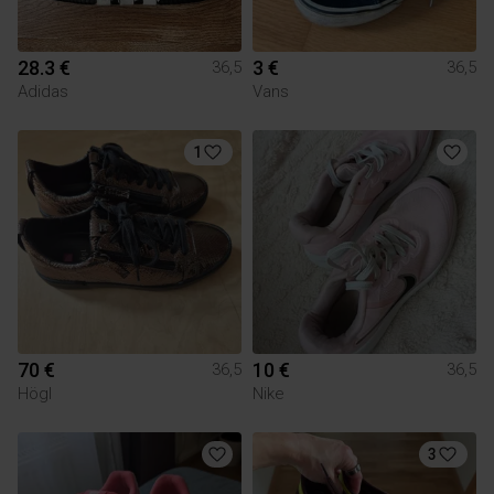
28.3 €
3 €
36,5
36,5
Adidas
Vans
1
70 €
10 €
36,5
36,5
Högl
Nike
3