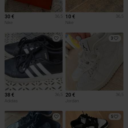
30 €
10 €
36,5
36,5
Nike
Nike
3
38 €
20 €
36,5
36,5
Adidas
Jordan
5