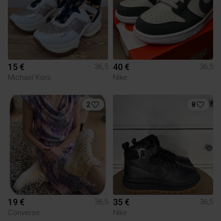
15 €
40 €
36,5
36,5
Michael Kors
Nike
2
8
19 €
35 €
36,5
36,5
Converse
Nike