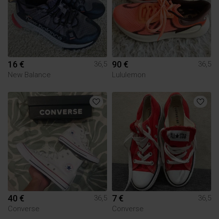
16 €
90 €
36,5
36,5
New Balance
Lululemon
40 €
7 €
36,5
36,5
Converse
Converse