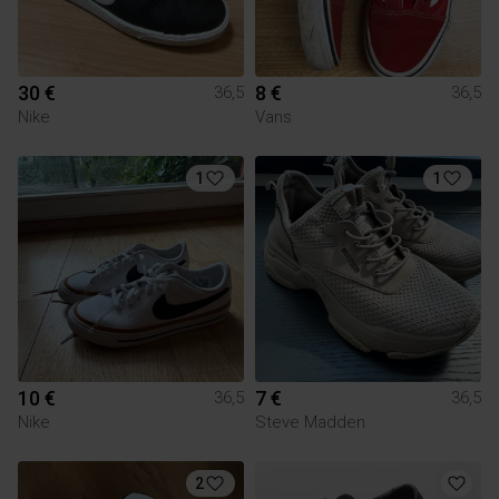
30 €
8 €
36,5
36,5
Nike
Vans
1
1
10 €
7 €
36,5
36,5
Nike
Steve Madden
2