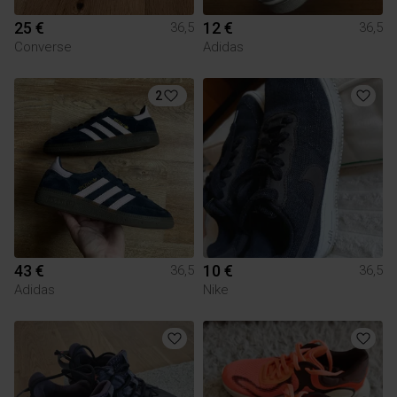
25 €
12 €
36,5
36,5
Converse
Adidas
2
43 €
10 €
36,5
36,5
Adidas
Nike