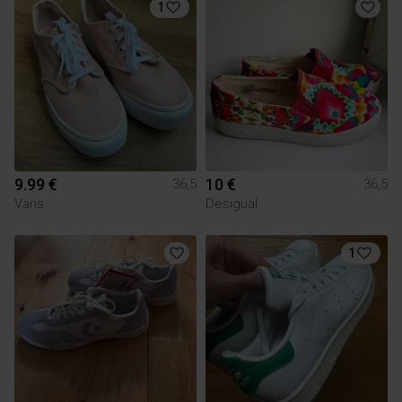
1
9.99 €
10 €
36,5
36,5
Vans
Desigual
1