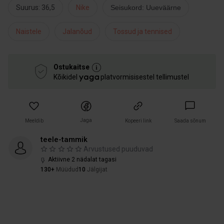
Suurus: 36,5
Nike
Seisukord: Uueväärne
Naistele
Jalanõud
Tossud ja tennised
Ostukaitse
Kõikidel
platvormisisestel tellimustel
Jaga
Meeldib
Kopeeri link
Saada sõnum
teele-tammik
Arvustused puuduvad
Aktiivne 2 nädalat tagasi
130+
Müüdud
10
Jälgijat