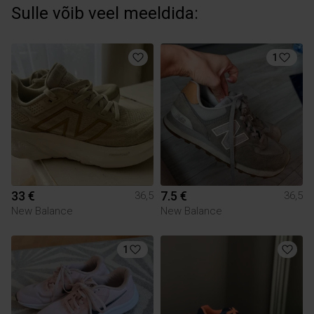
Sulle võib veel meeldida:
1
33 €
7.5 €
36,5
36,5
New Balance
New Balance
1