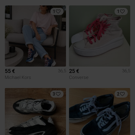
1
1
55 €
25 €
36,5
36,5
Michael Kors
Converse
3
2