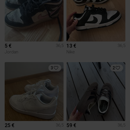
5 €
13 €
36,5
36,5
Jordan
Nike
3
2
25 €
59 €
36,5
36,5