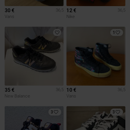
30 €
12 €
36,5
36,5
Vans
Nike
1
35 €
10 €
36,5
36,5
New Balance
Vans
3
3