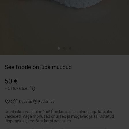
See toode on juba müüdud
50 €
+
Ostukaitse
0
3 aastat
Raplamaa
Uued nike react jalanõud! Ühe korra jalas olnud, aga kahjuks
väikesed. Väga mõnusad õhulised ja mugavad jalas. Ostetud