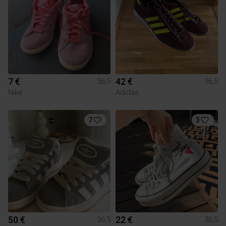
7 €
42 €
36,5
36,5
Nike
Adidas
7
3
50 €
22 €
36,5
36,5