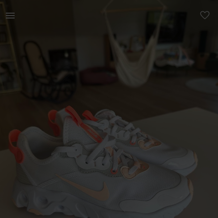
Naistele | Uued nike react jalanõud! Ühe korra jal | YAGA