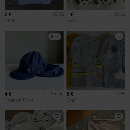
2 €
1 €
86/92
86/92
H&M
H&M
3
4 €
6 €
12-18 kuud
74/80
Polarn O. Pyret
Ciraf