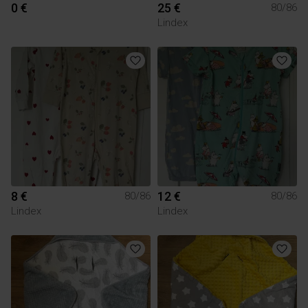
0 €
25 €
80/86
Lindex
8 €
12 €
80/86
80/86
Lindex
Lindex