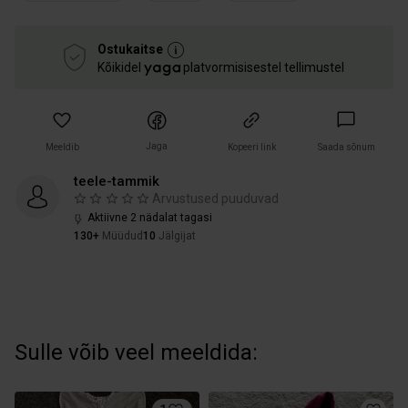
Ostukaitse
Kõikidel
platvormisisestel tellimustel
Jaga
Meeldib
Kopeeri link
Saada sõnum
teele-tammik
Arvustused puuduvad
Aktiivne 2 nädalat tagasi
130+
Müüdud
10
Jälgijat
Sulle võib veel meeldida: