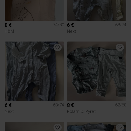
8 €
6 €
74/80
68/74
H&M
Next
6 €
8 €
68/74
62/68
Next
Polarn O. Pyret