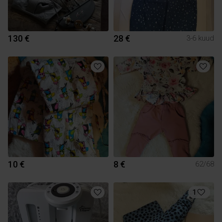
130 €
28 €
3-6 kuud
10 €
8 €
62/68
1