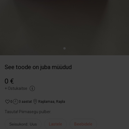
See toode on juba müüdud
0 €
+
Ostukaitse
0
3 aastat
Raplamaa
,
Rapla
Tasuta! Piimasegu pulber.
Seisukord: Uus
Lastele
Beebidele