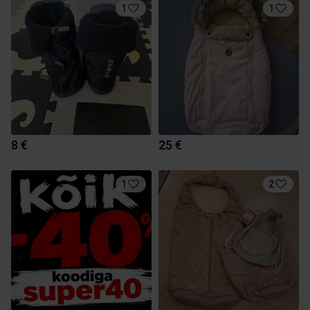
1
1
8 €
25 €
1
2