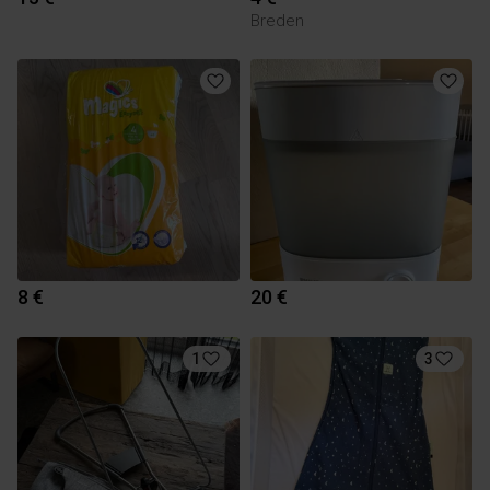
Breden
8 €
20 €
1
3