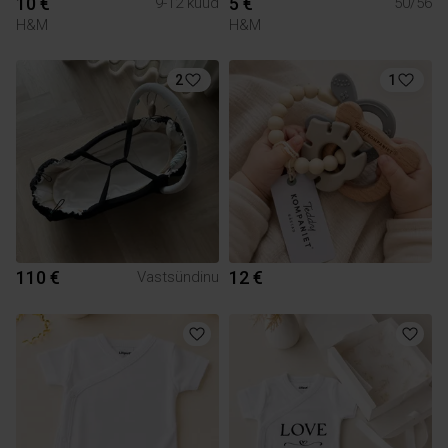
10 €
5 €
9-12 kuud
50/56
H&M
H&M
2
1
110 €
12 €
Vastsündinu