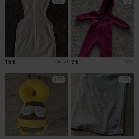
1
15 €
7 €
1-3 kuud
74/80
1
1