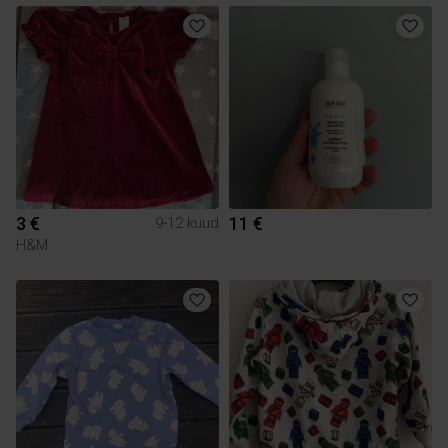
3 €
11 €
9-12 kuud
H&M