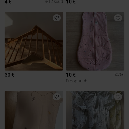
4 €
10 €
9-12 kuud
30 €
10 €
50/56
Ergopouch