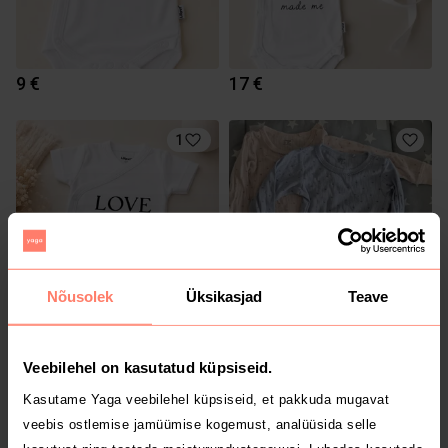
9 €
17 €
1
Nõusolek
Üksikasjad
Teave
14 €
2 €
9-12 kuud
Lindex
Veebilehel on kasutatud küpsiseid.
Kasutame Yaga veebilehel küpsiseid, et pakkuda mugavat
veebis ostlemise jamüümise kogemust, analüüsida selle