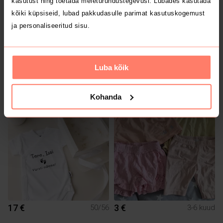
kasutust ning toetada meieturundustegevusi. Lubades kasutada
kõiki küpsiseid, lubad pakkudasulle parimat kasutuskogemust
ja personaliseeritud sisu.
Luba kõik
14 €
3 €
3-6 kuud
Kohanda
1
17 €
3 €
50/56
3-6 kuud