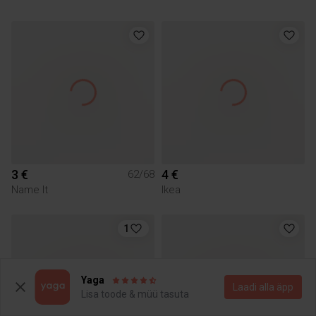
3 €
4 €
62/68
Name It
Ikea
1
Yaga
Laadi alla äpp
Lisa toode & müü tasuta