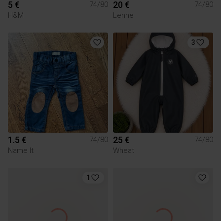
5 €
20 €
74/80
74/80
H&M
Lenne
3
1.5 €
25 €
74/80
74/80
Name It
Wheat
1