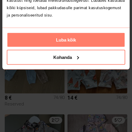
kasutust ning toetada meieturundustegevusi. Lubades kasutada
kõiki küpsiseid, lubad pakkudasulle parimat kasutuskogemust
ja personaliseeritud sisu.
5 €
5 €
74/80
74/80
Reima
Luba kõik
Kohanda
8 €
14 €
74/80
74/80
Reserved
2
5