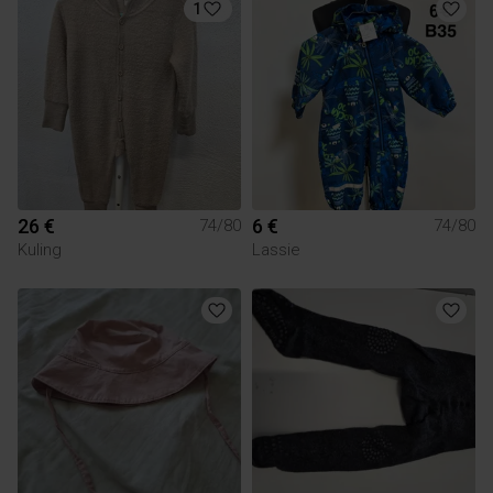
1
26 €
6 €
74/80
74/80
Kuling
Lassie