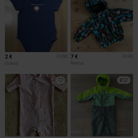
2 €
7 €
74/80
74/80
Guess
Reima
2