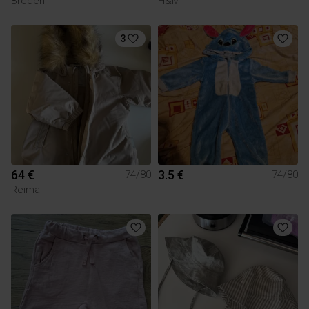
Breden
H&M
3
64 €
3.5 €
74/80
74/80
Reima