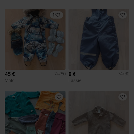
1
45 €
8 €
74/80
74/80
Molo
Lassie