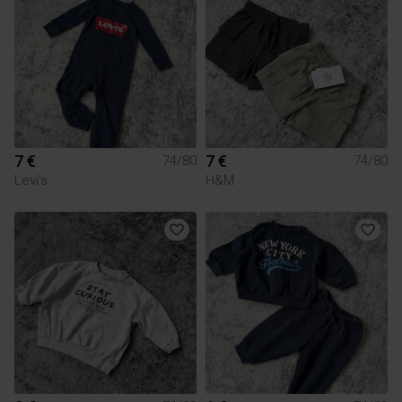
7 €
7 €
74/80
74/80
Levi's
H&M