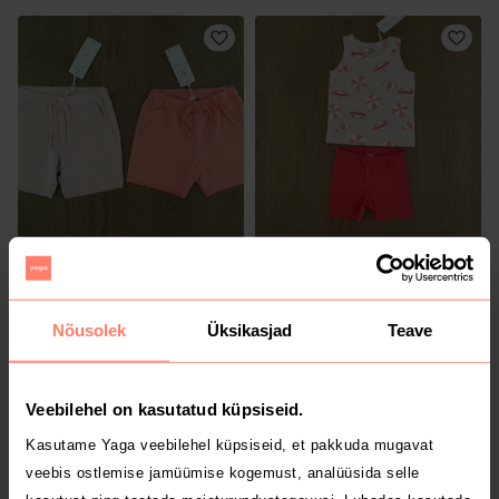
10 €
7 €
74/80
74/80
Lindex
Lindex
Nõusolek
Üksikasjad
Teave
Veebilehel on kasutatud küpsiseid.
Kasutame Yaga veebilehel küpsiseid, et pakkuda mugavat
veebis ostlemise jamüümise kogemust, analüüsida selle