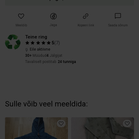
Jaga
Meeldib
Kopeeri link
Saada sõnum
Teine ring
5
(
7
)
Eile aktiivne
30+
Müüdud
4
Jälgijat
Tavaliselt postitab
24 tunniga
Sulle võib veel meeldida: