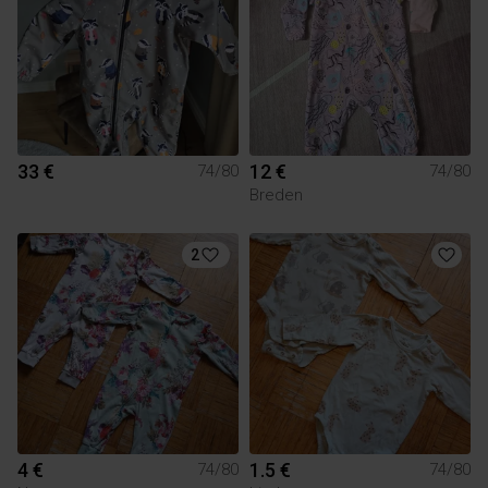
33 €
12 €
74/80
74/80
Breden
2
4 €
1.5 €
74/80
74/80