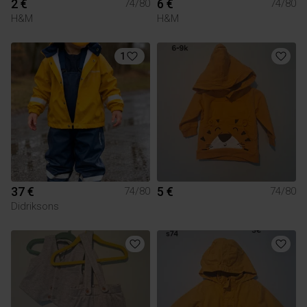
2 €
6 €
74/80
74/80
H&M
H&M
1
37 €
5 €
74/80
74/80
Didriksons