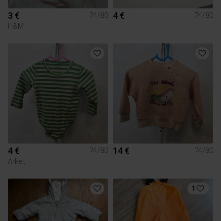
3 €
4 €
74/80
74/80
H&M
4 €
14 €
74/80
74/80
Arket
1