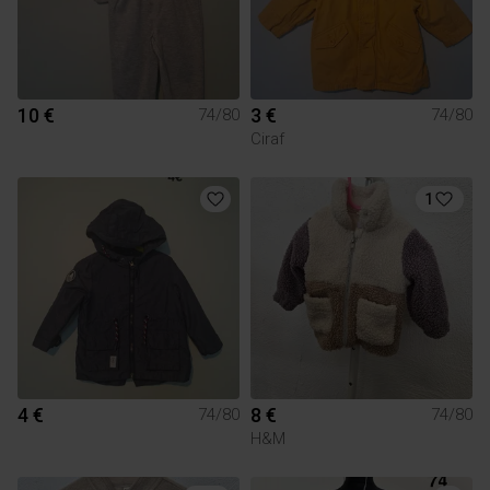
10 €
3 €
74/80
74/80
Ciraf
1
4 €
8 €
74/80
74/80
H&M