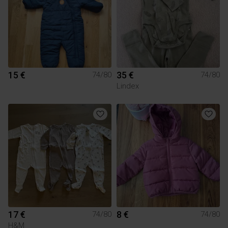
15 €
35 €
74/80
74/80
Lindex
17 €
8 €
74/80
74/80
H&M