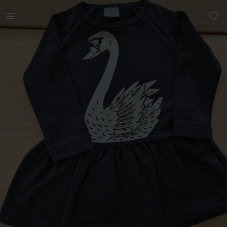
Lastele | Dadamora 74/80 kleit. Uueväärne, korra | YAGA