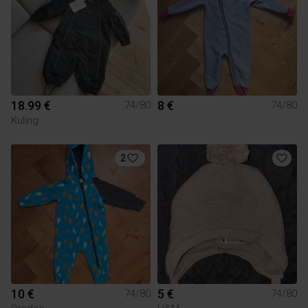
18.99 €
8 €
74/80
74/80
Kuling
2
10 €
5 €
74/80
74/80