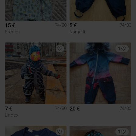
15 €
5 €
74/80
74/80
Breden
Name It
1
7 €
20 €
74/80
74/80
Lindex
1