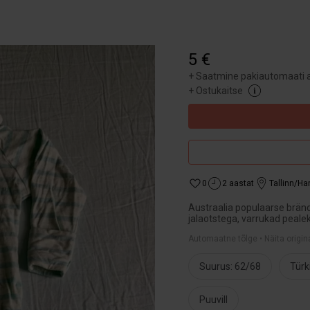
5 €
+
Saatmine pakiautomaati a
+
Ostukaitse
0
2 aastat
Tallinn/H
Austraalia populaarse brän
jalaotstega, varrukad peale
Automaatne tõlge • Näita origin
Suurus: 62/68
Türk
Puuvill