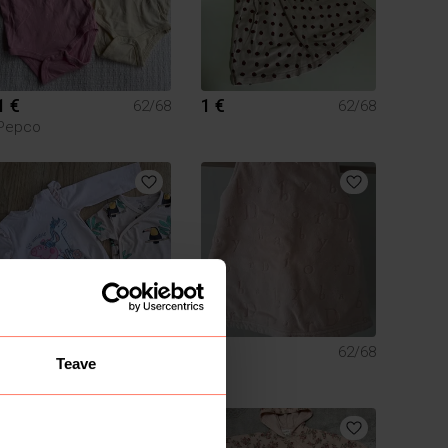
1 €
1 €
62/68
62/68
Pepco
2 €
1 €
62/68
62/68
Teave