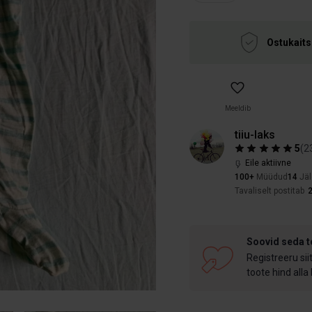
Ostukaits
Meeldib
tiiu-laks
5
(
2
Eile aktiivne
100+
Müüdud
14
Jäl
Tavaliselt postitab
Soovid seda 
Registreeru sii
toote hind alla