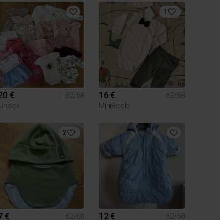
1
20 €
16 €
62/68
62/68
Lindex
MiniBeebi
2
7 €
12 €
62/68
62/68