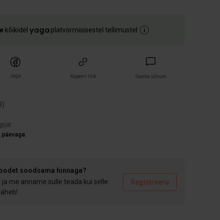
e
kõikidel
platvormisisestel tellimustel
Jaga
Kopeeri link
Saada sõnum
3
)
gijat
2 päevaga
toodet soodsama hinnaga?
t ja me anname sulle teada kui selle
Registreeru
 läheb!