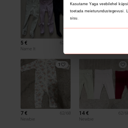
Kasutame Yaga veebilehel küpsi
toetada meieturundustegevusi. L
sisu.
5 €
8 €
62/68
62/6
Name It
Newbie
1
7 €
14 €
62/68
62/6
Newbie
Newbie