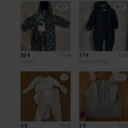
1
3
30 €
17 €
62/68
62/6
Name It
Polarn O. Pyret
1
5 €
3 €
62/68
62/6