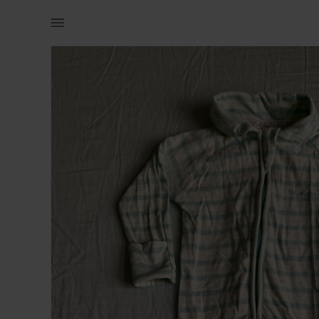
Lastele | Austraalia populaarse brändi Bonds tudu | YAGA