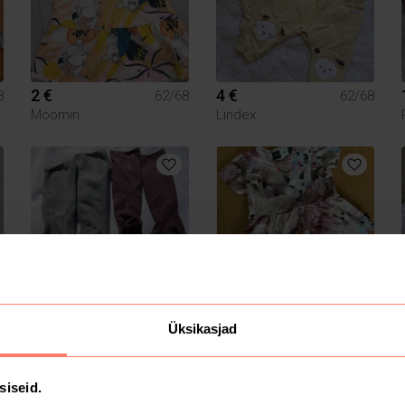
2 €
4 €
8
62/68
62/68
Moomin
Lindex
3 €
5 €
8
62/68
62/68
Üksikasjad
Molo
siseid.