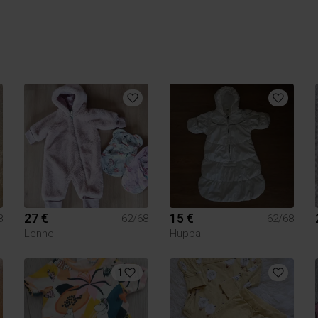
27 €
15 €
8
62/68
62/68
Lenne
Huppa
1