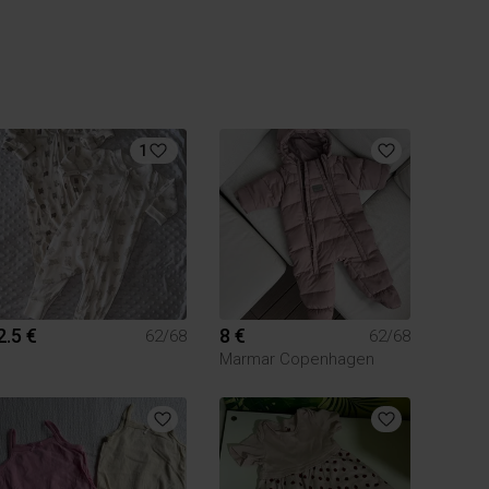
1
2.5 €
8 €
62/68
62/68
Marmar Copenhagen