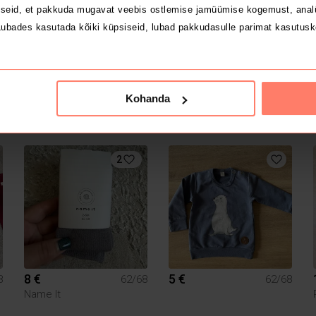
seid, et pakkuda mugavat veebis ostlemise jamüümise kogemust, analü
ubades kasutada kõiki küpsiseid, lubad pakkudasulle parimat kasutusk
Kohanda
9 €
8 €
8
62/68
62/68
Newbie
Newbie
2
8 €
5 €
8
62/68
62/68
Name It