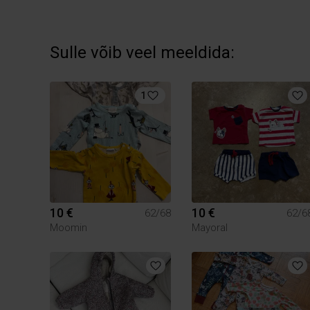
Sulle võib veel meeldida:
1
10 €
10 €
62/68
62/6
Moomin
Mayoral