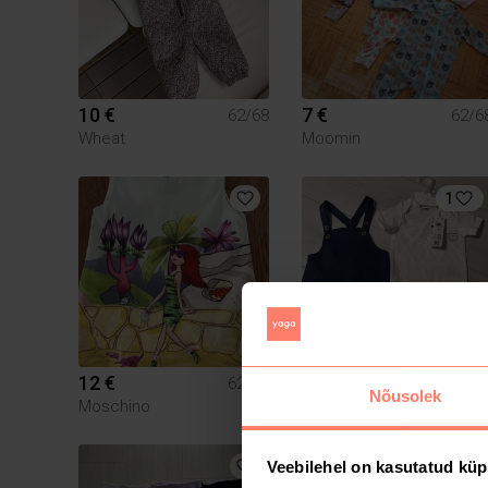
10 €
7 €
62/68
62/6
Wheat
Moomin
1
12 €
13 €
62/68
62/6
Nõusolek
Moschino
Lindex
Veebilehel on kasutatud küp