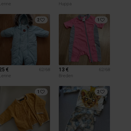
Lenne
Huppa
2
1
25 €
13 €
62/68
62/68
Lenne
Breden
1
2