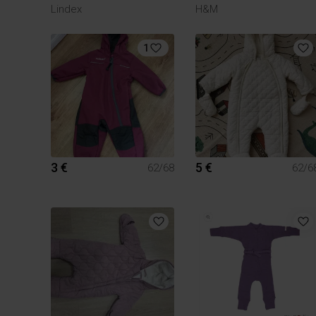
Lindex
H&M
1
3 €
5 €
62/68
62/6