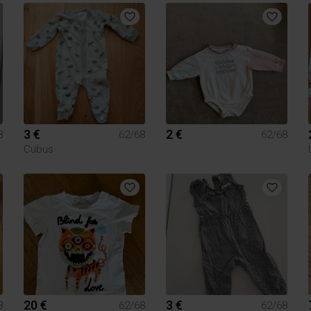
3 €
2 €
8
62/68
62/68
Cubus
20 €
3 €
8
62/68
62/68