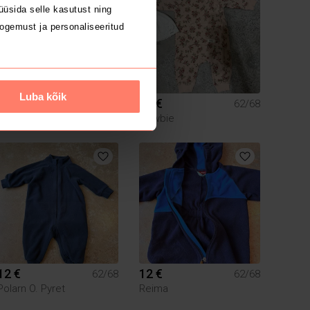
üsida selle kasutust ning
ogemust ja personaliseeritud
Luba kõik
8 €
10 €
62/68
62/68
Newbie
Newbie
12 €
12 €
62/68
62/68
Polarn O. Pyret
Reima