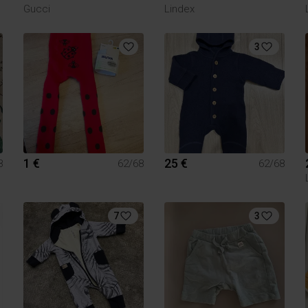
Gucci
Lindex
3
1 €
25 €
8
62/68
62/68
7
3