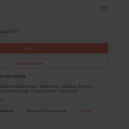
lates 2.6 €
Osta
Tee pakkumine
arjumaa
,
Kadriorg
di Bonds tudukombe / toakombe / tudukas. Kinniste
keeratavad. Lukk. Puhas ja terve. Suurus 62.
aali
iissinine
Seisukord: Uueväärne
Lastele