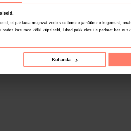
siseid.
seid, et pakkuda mugavat veebis ostlemise jamüümise kogemust, analü
ubades kasutada kõiki küpsiseid, lubad pakkudasulle parimat kasutusk
Kohanda