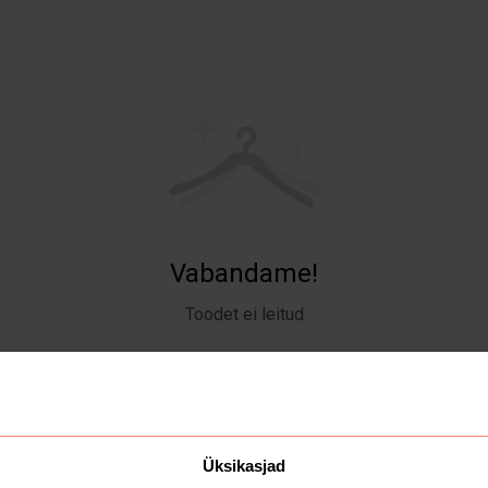
Vabandame!
Toodet ei leitud
Üksikasjad