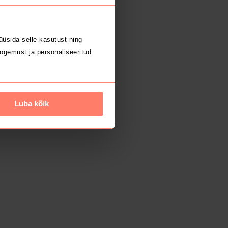
üsida selle kasutust ning
ogemust ja personaliseeritud
Luba kõik