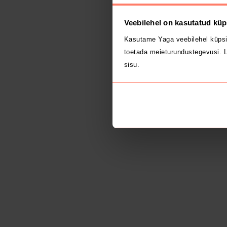
Veebilehel on kasutatud küp
Kasutame Yaga veebilehel küpsi
toetada meieturundustegevusi. L
sisu.