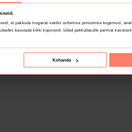
siseid.
seid, et pakkuda mugavat veebis ostlemise jamüümise kogemust, analü
ubades kasutada kõiki küpsiseid, lubad pakkudasulle parimat kasutusk
Kohanda