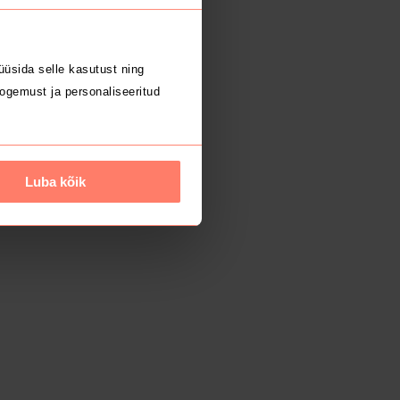
üsida selle kasutust ning
ogemust ja personaliseeritud
Luba kõik