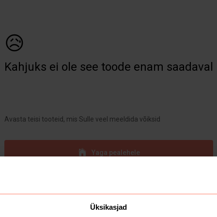
😥
Kahjuks ei ole see toode enam saadaval
Avasta teisi tooteid, mis Sulle veel meeldida võiksid
Yaga pealehele
Üksikasjad