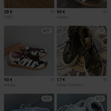
28 €
90 €
40
40
GANT
Adidas
6
90 €
17 €
40
40
Adidas
Urban Outfitters
1
3