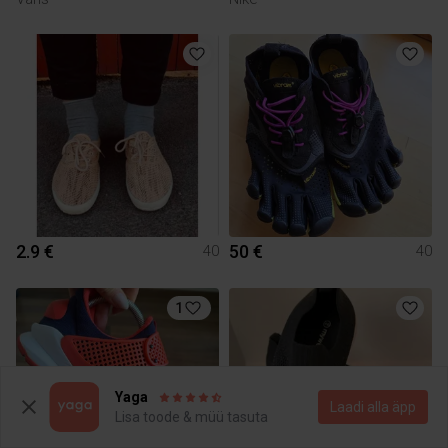
2.9 €
50 €
40
40
1
Yaga
Laadi alla äpp
Lisa toode & müü tasuta