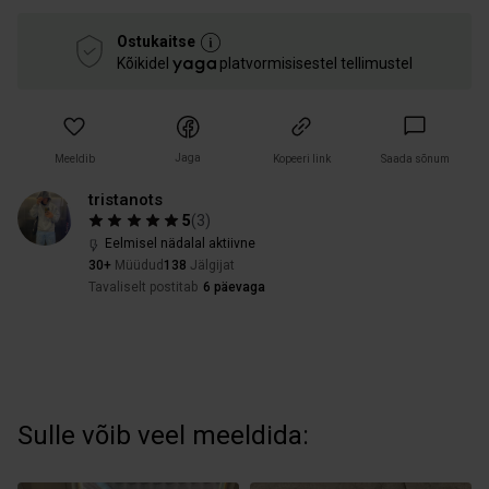
Ostukaitse
Kõikidel
platvormisisestel tellimustel
Jaga
Meeldib
Kopeeri link
Saada sõnum
tristanots
5
(
3
)
Eelmisel nädalal aktiivne
30+
Müüdud
138
Jälgijat
Tavaliselt postitab
6 päevaga
Sulle võib veel meeldida: