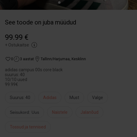
See toode on juba müüdud
99.99 €
+
Ostukaitse
0
3 aastat
Tallinn/Harjumaa
,
Kesklinn
adidas campus 00s core black
suurus: 40
10/10 uued
99.99€
Suurus: 40
Adidas
Must
Valge
Seisukord: Uus
Naistele
Jalanõud
Tossud ja tennised