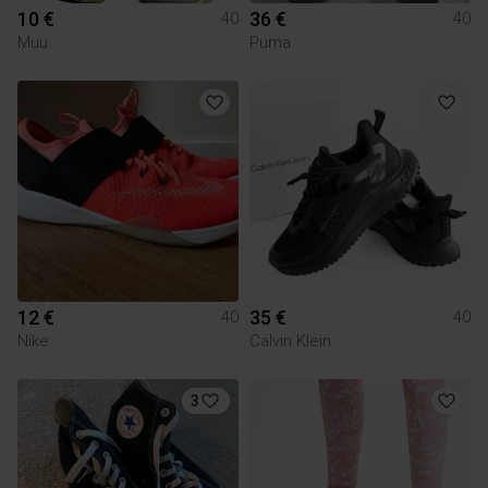
10 €
36 €
40
40
Muu
Puma
12 €
35 €
40
40
Nike
Calvin Klein
3