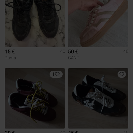
15 €
50 €
40
40
Puma
GANT
1
20 €
45 €
40
40