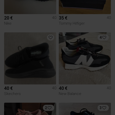
20 €
35 €
40
40
Nike
Tommy Hilfiger
4
40 €
40 €
40
40
Skechers
New Balance
2
3