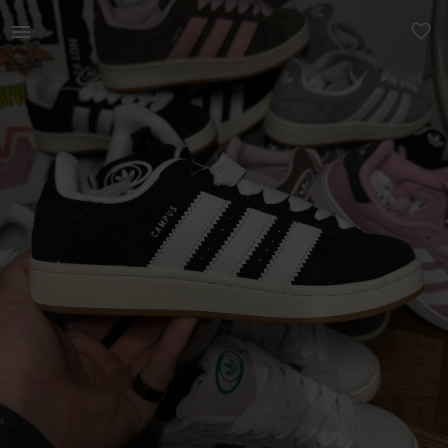
Naistele | adidas campus 00s core black suurus: 40 | YAGA