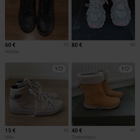
60 €
80 €
40
40
Adidas
1
1
15 €
40 €
40
40
Nike
Timberland