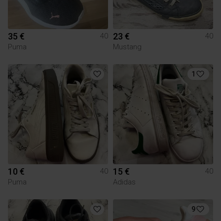
35 €
23 €
40
40
Puma
Mustang
1
10 €
15 €
40
40
Puma
Adidas
9