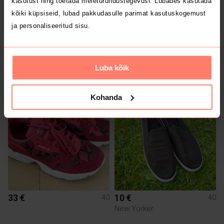
kasutust ning toetada meieturundustegevusi. Lubades kasutada
kõiki küpsiseid, lubad pakkudasulle parimat kasutuskogemust
ja personaliseeritud sisu.
20 €
20 €
40
40
Luba kõik
Nike
Nike
Kohanda
33 €
10 €
40
40
New Yorker