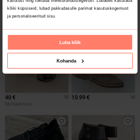
kasutust ning toetada meieturundustegevusi. Lubades kasutada
kõiki küpsiseid, lubad pakkudasulle parimat kasutuskogemust
6 €
3 €
38
38
ja personaliseeritud sisu.
Ed Hardy
Vintage
1
Luba kõik
Kohanda
40 €
10.99 €
38
38
Michael Kors