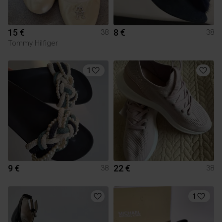
15 €
8 €
38
38
Tommy Hilfiger
1
9 €
22 €
38
38
1