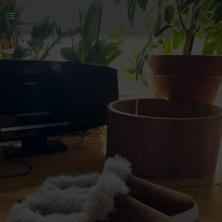
Naistele | Paar korda kantud Ralph Laureni seest s | YAGA