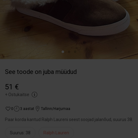
See toode on juba müüdud
51 €
+
Ostukaitse
0
3 aastat
Tallinn/Harjumaa
Paar korda kantud Ralph Laureni seest soojad jalanõud, suurus 38.
Suurus: 38
Ralph Lauren