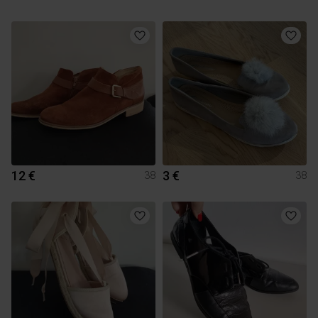
12 €
3 €
38
38