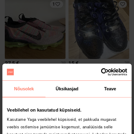
1
27.5 €
15 €
38
38
Nike
4
3
Nõusolek
Üksikasjad
Teave
Veebilehel on kasutatud küpsiseid.
Kasutame Yaga veebilehel küpsiseid, et pakkuda mugavat
veebis ostlemise jamüümise kogemust, analüüsida selle