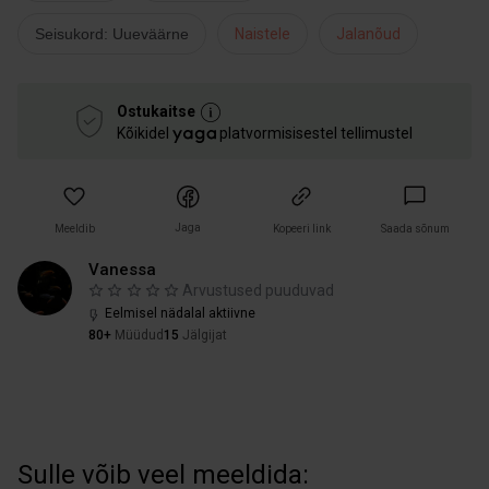
Seisukord: Uueväärne
Naistele
Jalanõud
Ostukaitse
Kõikidel
platvormisisestel tellimustel
Jaga
Meeldib
Kopeeri link
Saada sõnum
Vanessa
Arvustused puuduvad
Eelmisel nädalal aktiivne
80+
Müüdud
15
Jälgijat
Sulle võib veel meeldida: