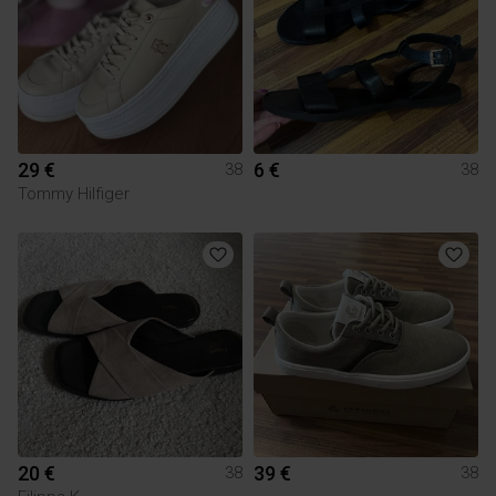
29 €
6 €
38
38
Tommy Hilfiger
20 €
39 €
38
38