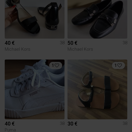
40 €
50 €
38
38
Michael Kors
Michael Kors
1
1
40 €
30 €
38
38
Puma