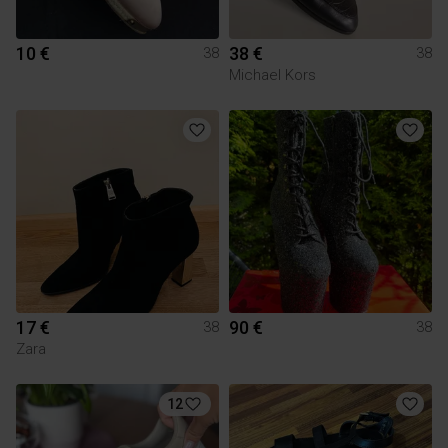
10 €
38 €
38
38
Michael Kors
17 €
90 €
38
38
Zara
12