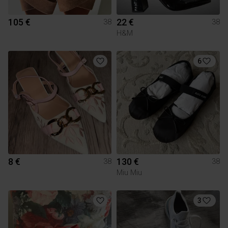
105 €
22 €
38
38
H&M
6
8 €
130 €
38
38
Miu Miu
3