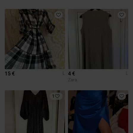
15 €
4 €
L
L
Zara
1