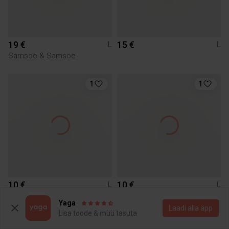
19 €
15 €
L
L
Samsoe & Samsoe
1
1
10 €
10 €
L
L
Yaga
Laadi alla äpp
Lisa toode & müü tasuta
1