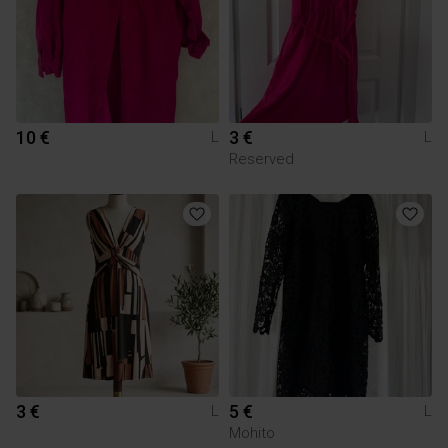
10 €
3 €
L
L
Reserved
3 €
5 €
L
L
Mohito