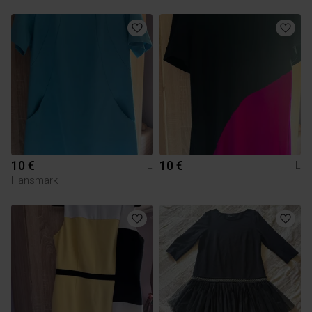
10 €
10 €
L
L
Hansmark