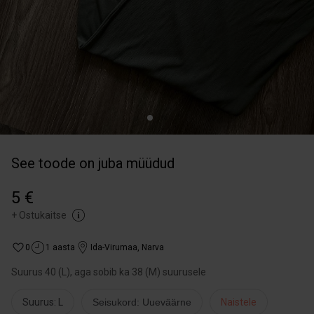
See toode on juba müüdud
5 €
+
Ostukaitse
0
1 aasta
Ida-Virumaa
,
Narva
Suurus 40 (L), aga sobib ka 38 (M) suurusele
Suurus: L
Seisukord: Uueväärne
Naistele