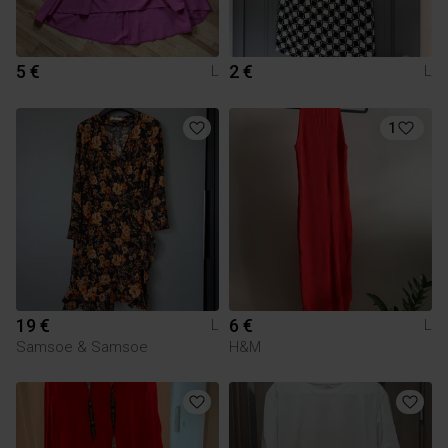
5 €
2 €
L
L
1
19 €
6 €
L
L
Samsoe & Samsoe
H&M