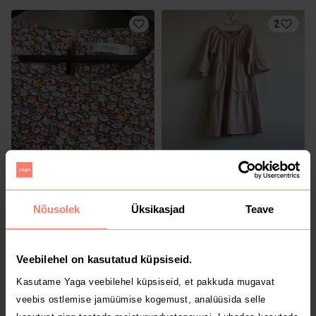
2
8.5 €
15 €
L
L
Muu
Nõusolek
Üksikasjad
Teave
1
Veebilehel on kasutatud küpsiseid.
Kasutame Yaga veebilehel küpsiseid, et pakkuda mugavat
veebis ostlemise jamüümise kogemust, analüüsida selle