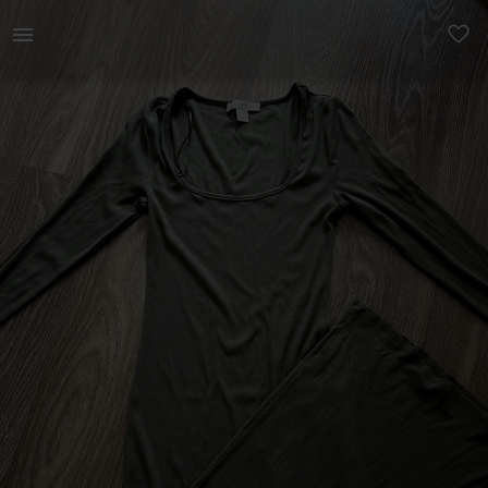
Naistele | Suurus 40 (L), aga sobib ka 38 (M) suur | YAGA