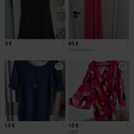
3 €
65 €
L
L
Michael Kors
15 €
10 €
L
L
H&M