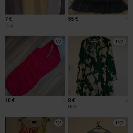
7 €
55 €
L
L
Muu
1
10 €
8 €
L
L
H&M
1