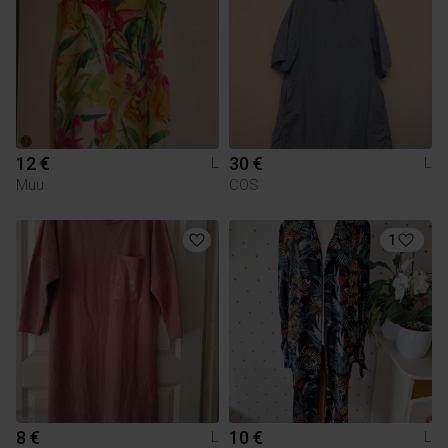
12 €
30 €
L
L
Muu
COS
1
8 €
10 €
L
L