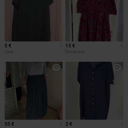
5 €
15 €
L
L
Zara
Reserved
55 €
2 €
L
L