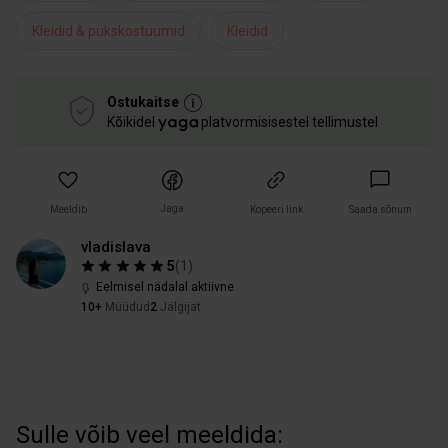
Kleidid & pükskostüümid
Kleidid
Ostukaitse
Kõikidel
platvormisisestel tellimustel
Jaga
Meeldib
Kopeeri link
Saada sõnum
vladislava
5
(
1
)
Eelmisel nädalal aktiivne
10+
Müüdud
2
Jälgijat
Sulle võib veel meeldida: