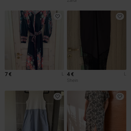
Zaful
7 €
4 €
L
L
Shein