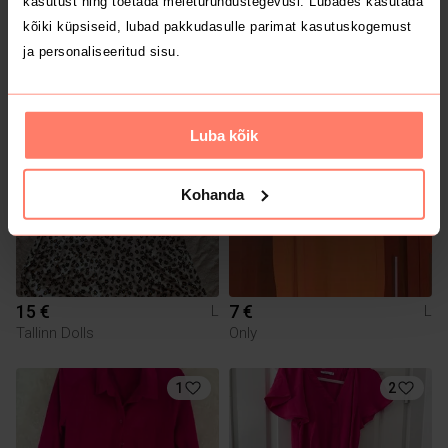
kasutust ning toetada meieturundustegevusi. Lubades kasutada
kõiki küpsiseid, lubad pakkudasulle parimat kasutuskogemust
ja personaliseeritud sisu.
15 €
10 €
L
L
Luba kõik
Kohanda
15 €
7 €
L
L
Tallinn Dolls
Only
1
2