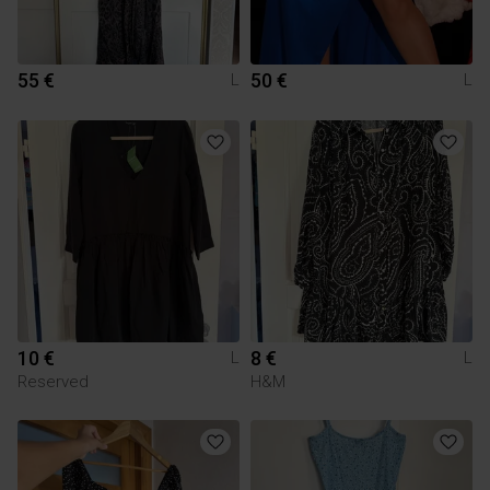
55 €
50 €
L
L
10 €
8 €
L
L
Reserved
H&M