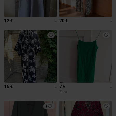
12 €
20 €
L
L
16 €
7 €
L
L
Zara
1