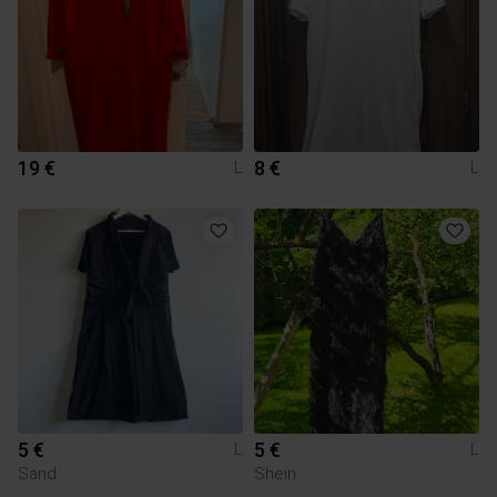
19 €
8 €
L
L
5 €
5 €
L
L
Sand
Shein