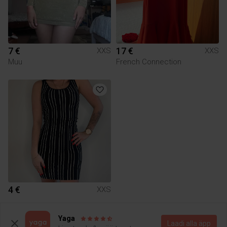
7 €
17 €
XXS
XXS
Muu
French Connection
4 €
XXS
Yaga
Yaga pealehele
Laadi alla äpp