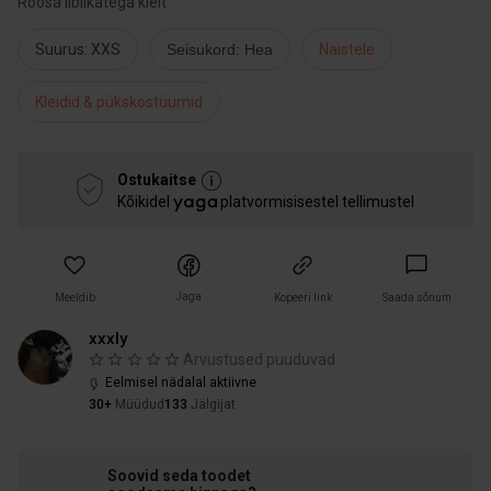
Roosa liblikatega kleit
Suurus: XXS
Seisukord: Hea
Naistele
Kleidid & pükskostüümid
Ostukaitse
Kõikidel
platvormisisestel tellimustel
Jaga
Meeldib
Kopeeri link
Saada sõnum
xxxly
Arvustused puuduvad
Eelmisel nädalal aktiivne
30+
Müüdud
133
Jälgijat
Soovid seda toodet