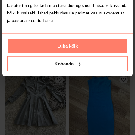
kasutust ning toetada meieturundustegevusi. Lubades kasutada
kõiki küpsiseid, lubad pakkudasulle parimat kasutuskogemust
ja personaliseeritud sisu.
Luba kõik
5 €
20 €
XXS
XXS
Mango
Kohanda