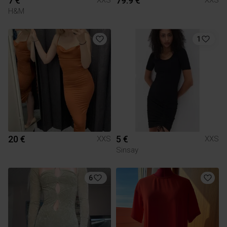
7 €
79.9 €
XXS
XXS
H&M
1
20 €
5 €
XXS
XXS
Sinsay
6