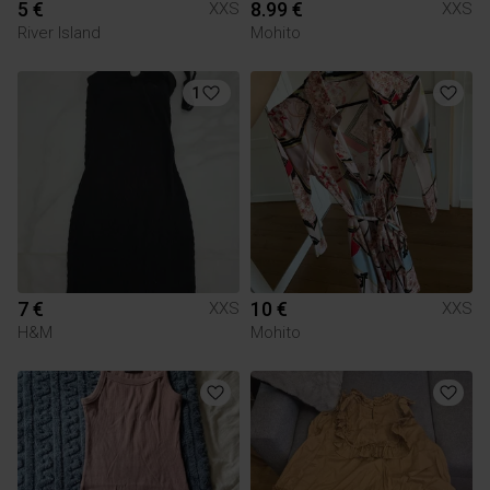
5 €
8.99 €
XXS
XXS
River Island
Mohito
1
7 €
10 €
XXS
XXS
H&M
Mohito