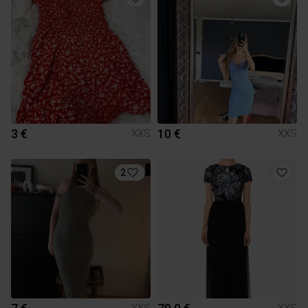
3 €
10 €
XXS
XXS
2