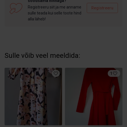
soodsama hinnaga?
Registreeru siit ja me anname
Registreeru
sulle teada kui selle toote hind
alla läheb!
Sulle võib veel meeldida:
1