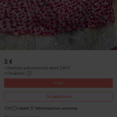
3 €
+
Saatmine pakiautomaati alates 2.85 €
+
Ostukaitse
Osta
Tee pakkumine
0
2 aastat
Tallinn/Harjumaa
,
Lasnamägi