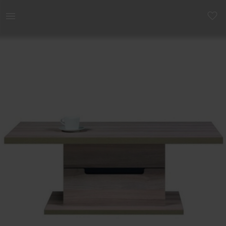
Kodu | Müüa Diivanilaud Denis DS 9 ✨ Toode on | YAGA