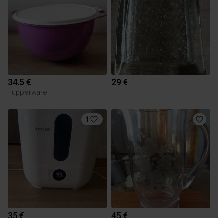
34.5 €
29 €
Tupperware
1
35 €
45 €