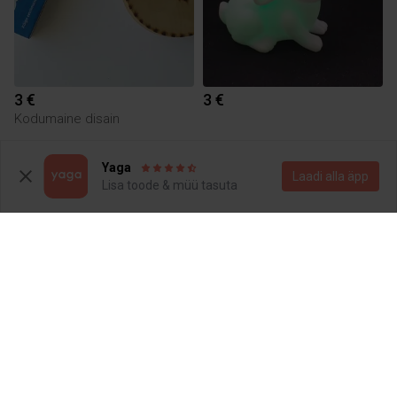
3 €
3 €
Kodumaine disain
Yaga
Laadi alla äpp
Lisa toode & müü tasuta
3 €
4 €
Kodumaine disain