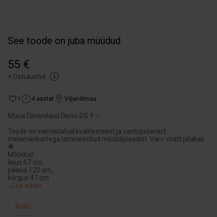
See toode on juba müüdud
55 €
+
Ostukaitse
1
4 aastat
Viljandimaa
Müüa Diivanilaud Denis DS 9 ✨
Toode on valmistatud kvaliteetsest ja vastupidavast
melamiinkattega lamineeritud mööbliplaadist. Värv: matt jalakas.
🌟
Mõõdud:
laius 67 cm,
pikkus 120 cm,
...
Loe edasi
Kodu