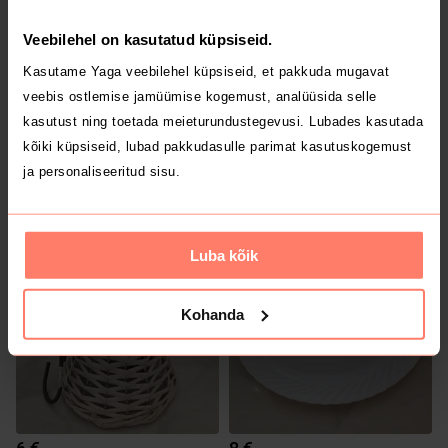
Veebilehel on kasutatud küpsiseid.
Kasutame Yaga veebilehel küpsiseid, et pakkuda mugavat
veebis ostlemise jamüümise kogemust, analüüsida selle
kasutust ning toetada meieturundustegevusi. Lubades kasutada
kõiki küpsiseid, lubad pakkudasulle parimat kasutuskogemust
ja personaliseeritud sisu.
15 €
12 €
Luba kõik
Kohanda