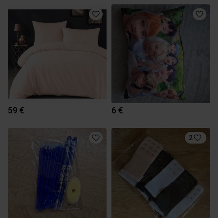
59 €
6 €
2