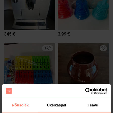
345 €
3.99 €
1
1.99 €
10 €
Nõusolek
Üksikasjad
Teave