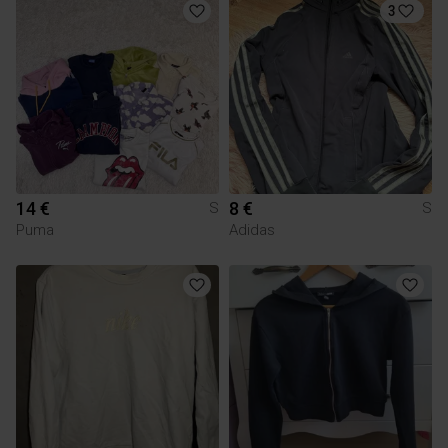
3
14 €
8 €
S
S
Puma
Adidas