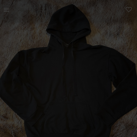
Naistele | Must pusa kapuutsi ja taskuga Suurus S | YAGA