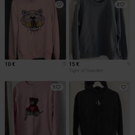
2
10 €
15 €
S
S
Tiger of Sweden
1