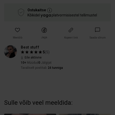
Ostukaitse
Kõikidel
platvormisisestel tellimustel
Jaga
Meeldib
Kopeeri link
Saada sõnum
Best stuff
5
(
5
)
Eile aktiivne
10+
Müüdud
0
Jälgijat
Tavaliselt postitab
24 tunniga
Sulle võib veel meeldida: