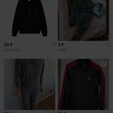
20 €
3 €
S
S
Ami Paris
H&M