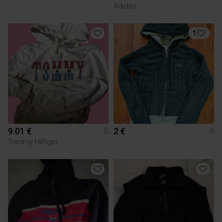
Adidas
1
9.01 €
2 €
S
S
Tommy Hilfiger