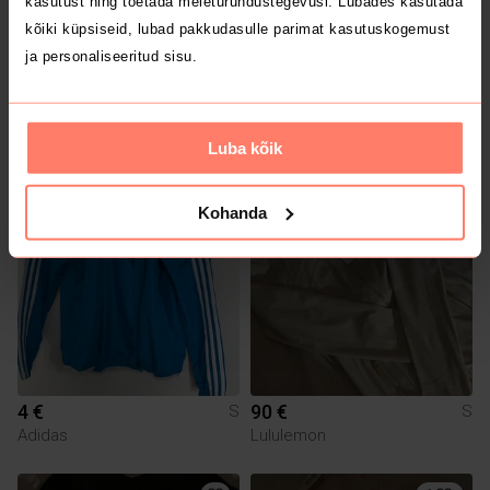
kasutust ning toetada meieturundustegevusi. Lubades kasutada
kõiki küpsiseid, lubad pakkudasulle parimat kasutuskogemust
ja personaliseeritud sisu.
2 €
3.5 €
S
S
New Yorker
Luba kõik
Kohanda
4 €
90 €
S
S
Adidas
Lululemon