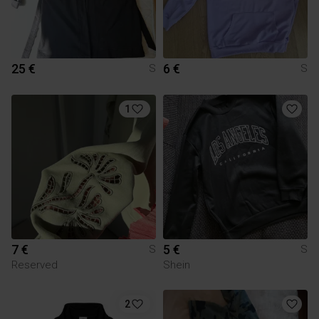
25 €
6 €
S
S
1
7 €
5 €
S
S
Reserved
Shein
2