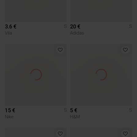
3.6 €
20 €
S
S
Vila
Adidas
15 €
5 €
S
S
Nike
H&M