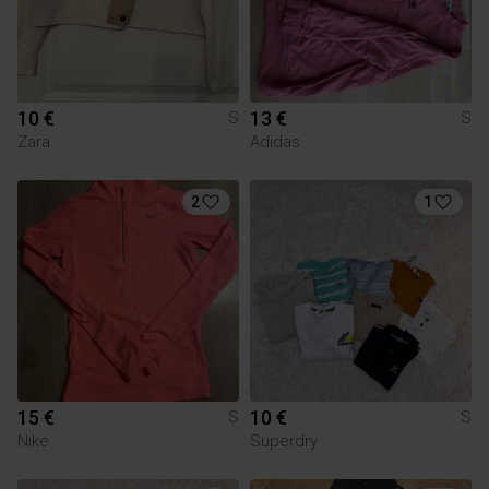
10 €
13 €
S
S
Zara
Adidas
2
1
15 €
10 €
S
S
Nike
Superdry