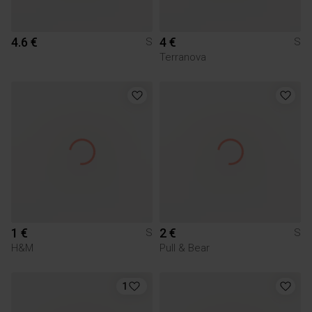
4.6 €
4 €
S
S
Terranova
1 €
2 €
S
S
H&M
Pull & Bear
1