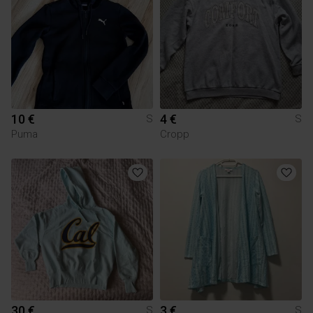
10 €
4 €
S
S
Puma
Cropp
30 €
3 €
S
S