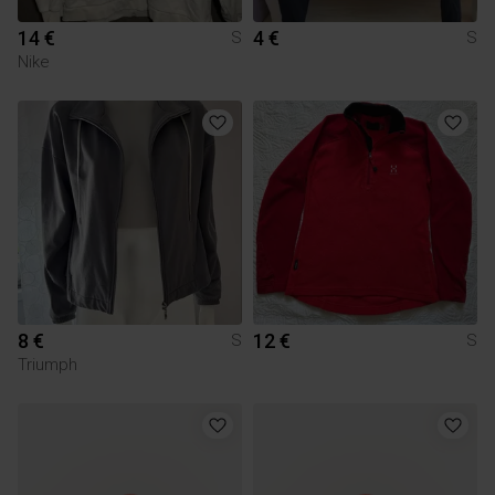
14 €
4 €
S
S
Nike
8 €
12 €
S
S
Triumph