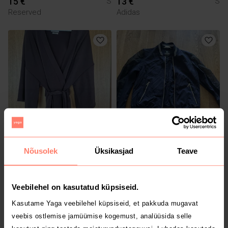
15 €
13 €
S
S
Reserved
Adidas
55 €
16 €
S
S
Nõusolek
Üksikasjad
Teave
Reserved
Luhta
Veebilehel on kasutatud küpsiseid.
Kasutame Yaga veebilehel küpsiseid, et pakkuda mugavat
veebis ostlemise jamüümise kogemust, analüüsida selle