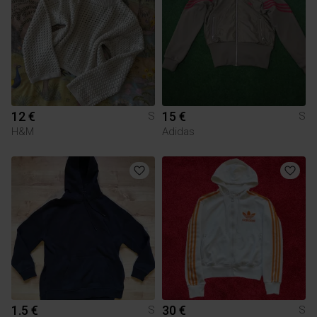
12 €
15 €
S
S
H&M
Adidas
1.5 €
30 €
S
S