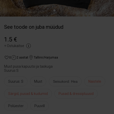
See toode on juba müüdud
1.5 €
+
Ostukaitse
0
2 aastat
Tallinn/Harjumaa
Must pusa kapuutsi ja taskuga
Suurus S
Suurus: S
Must
Seisukord: Hea
Naistele
Särgid, pusad & kudumid
Pusad & dressipluusid
Polüester
Puuvill