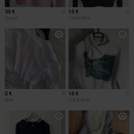
30 €
10 €
S
S
Guess
Calvin Klein
5 €
10 €
S
S
Nike
Pull & Bear