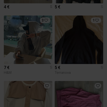
4 €
5 €
S
S
3
1
7 €
5 €
S
S
H&M
Terranova