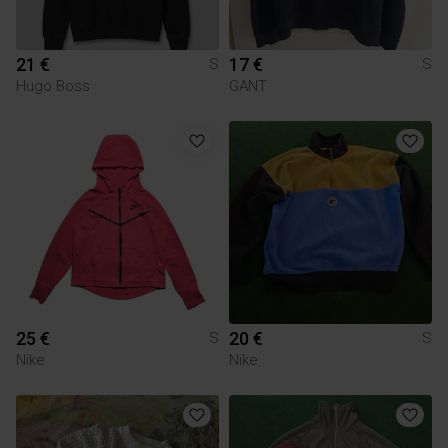
21 €
17 €
S
S
Hugo Boss
GANT
25 €
20 €
S
S
Nike
Nike