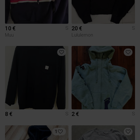
10 €
20 €
S
S
Muu
Lululemon
8 €
2 €
S
S
1