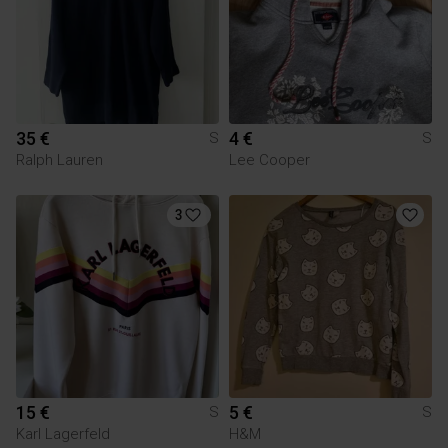
35 €
4 €
S
S
Ralph Lauren
Lee Cooper
3
15 €
5 €
S
S
Karl Lagerfeld
H&M