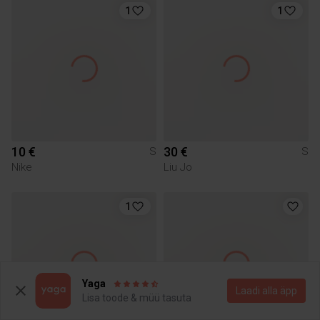
1
1
10 €
30 €
S
S
Nike
Liu Jo
1
Yaga
Laadi alla äpp
Lisa toode & müü tasuta