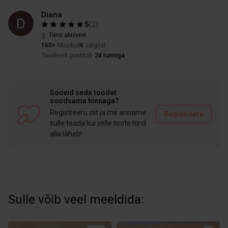
Diana
5
(
2
)
Täna aktiivne
160+
Müüdud
6
Jälgijat
Tavaliselt postitab
24 tunniga
Soovid seda toodet
soodsama hinnaga?
Registreeru siit ja me anname
Registreeru
sulle teada kui selle toote hind
alla läheb!
Sulle võib veel meeldida: