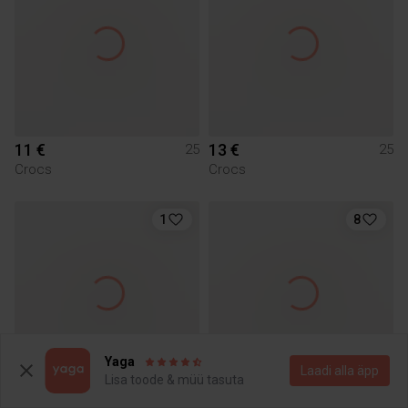
11 €
13 €
25
25
Crocs
Crocs
1
8
Yaga
Laadi alla äpp
Lisa toode & müü tasuta
9 €
9 €
25
25