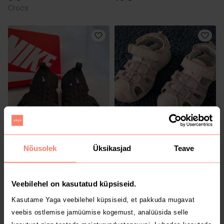
Crocs
15 €
1 €
25
25
Nike
Nõusolek
Üksikasjad
Teave
Veebilehel on kasutatud küpsiseid.
Kasutame Yaga veebilehel küpsiseid, et pakkuda mugavat
veebis ostlemise jamüümise kogemust, analüüsida selle