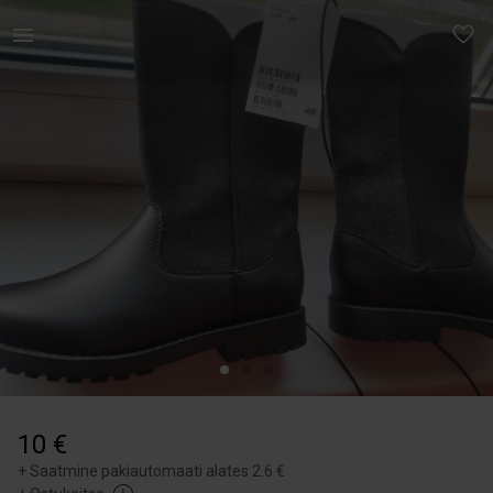
Lastele | Uued H&amp;M kevad/sügis saapad 😍 suur | YAGA
10 €
+
Saatmine pakiautomaati alates 2.6 €