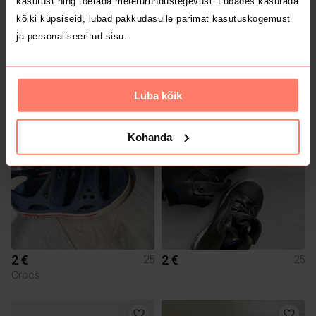
kasutust ning toetada meieturundustegevusi. Lubades kasutada
kõiki küpsiseid, lubad pakkudasulle parimat kasutuskogemust
ja personaliseeritud sisu.
3 €
4 €
25
25
H&M
Luba kõik
Kohanda
2 €
2 €
25
25
Crocs