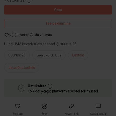
+
Ostukaitse
Osta
Tee pakkumine
0
3 aastat
Ida-Virumaa
Uued H&M kevad/sügis saapad 😍 suurus 25
Suurus: 25
Seisukord: Uus
Lastele
Jalanõud lastele
Ostukaitse
Kõikidel
platvormisisestel tellimustel
Jaga
Meeldib
Kopeeri link
Saada sõnum