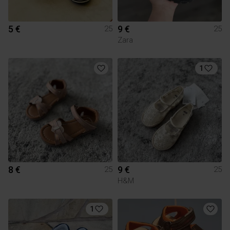
5 €
9 €
25
25
Zara
1
8 €
9 €
25
25
H&M
1