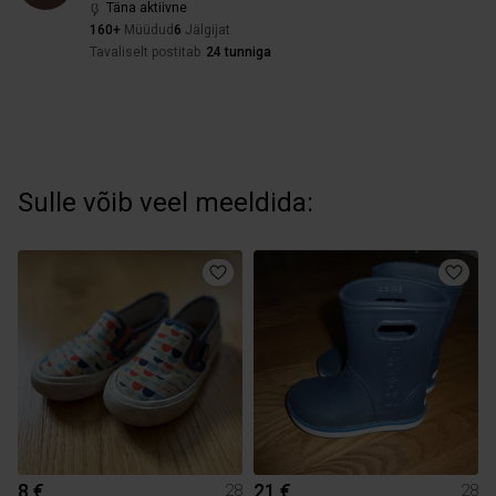
Täna aktiivne
160+
Müüdud
6
Jälgijat
Tavaliselt postitab
24 tunniga
Sulle võib veel meeldida:
8 €
21 €
28
28