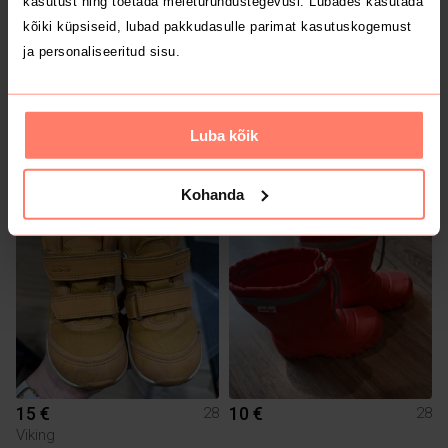
kasutust ning toetada meieturundustegevusi. Lubades kasutada
kõiki küpsiseid, lubad pakkudasulle parimat kasutuskogemust
ja personaliseeritud sisu.
Luba kõik
5 €
15 €
28
28
Kohanda
15 €
10 €
28
28
Viking