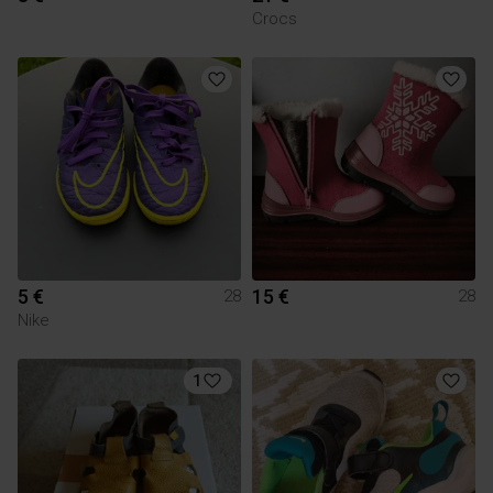
Crocs
5 €
15 €
28
28
Nike
1