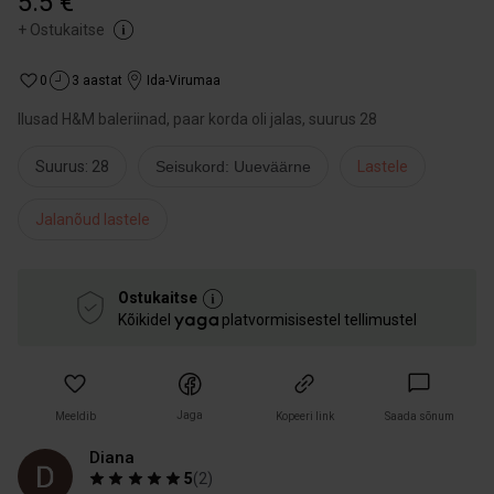
5.5 €
+
Ostukaitse
0
3 aastat
Ida-Virumaa
Ilusad H&M baleriinad, paar korda oli jalas, suurus 28
Suurus: 28
Seisukord: Uueväärne
Lastele
Jalanõud lastele
Ostukaitse
Kõikidel
platvormisisestel tellimustel
Jaga
Meeldib
Kopeeri link
Saada sõnum
Diana
5
(
2
)