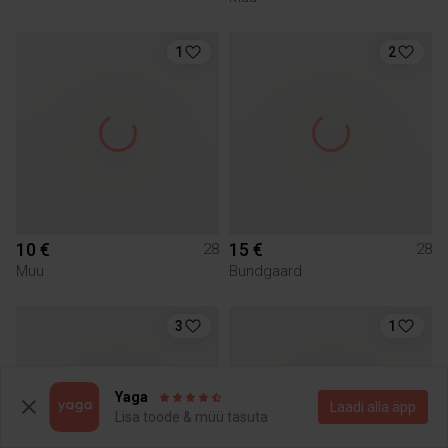
1
2
10 €
15 €
28
28
Muu
Bundgaard
3
1
Yaga
Laadi alla äpp
Lisa toode & müü tasuta