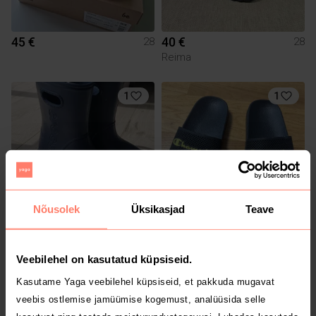
45 €
40 €
28
28
Reima
1
1
Nõusolek
Üksikasjad
Teave
12 €
6 €
28
28
Crocs
Veebilehel on kasutatud küpsiseid.
Kasutame Yaga veebilehel küpsiseid, et pakkuda mugavat
veebis ostlemise jamüümise kogemust, analüüsida selle