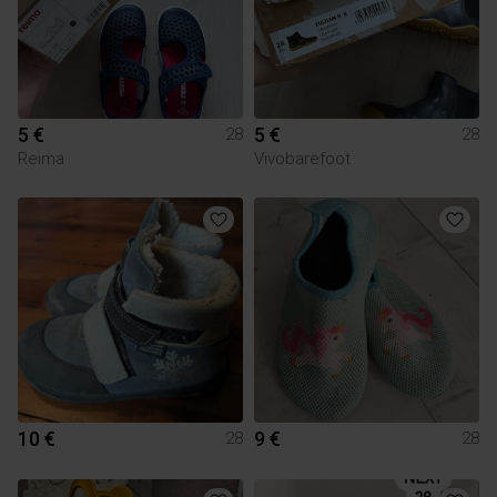
5 €
5 €
28
28
Reima
Vivobarefoot
10 €
9 €
28
28