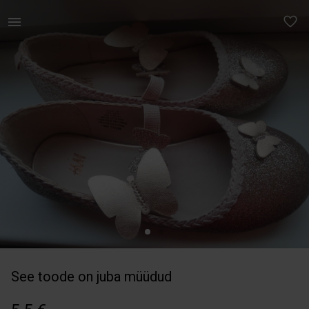
Lastele | Ilusad H&amp;M baleriinad, paar korda o | YAGA
See toode on juba müüdud