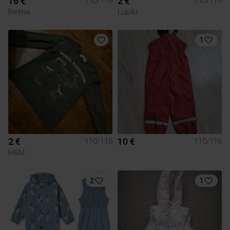
16 €
2 €
110/116
110/116
Reima
Lupilu
1
2 €
10 €
110/116
110/116
H&M
2
1