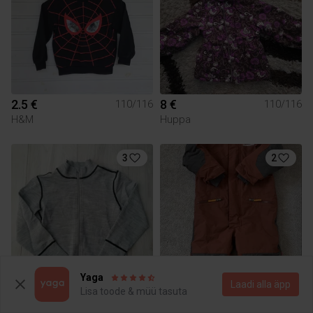
2.5 €
8 €
110/116
110/116
H&M
Huppa
3
2
Yaga
Laadi alla äpp
Lisa toode & müü tasuta
10 €
40 €
110/116
110/116
Didriksons