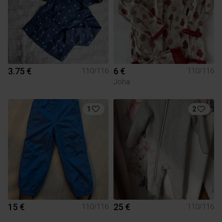
3.75 €
6 €
110/116
110/116
Joha
1
2
15 €
25 €
110/116
110/116