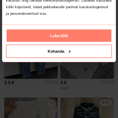
kasutust ning toetada meieturundustegevusi. Lubades kasutada
kõiki küpsiseid, lubad pakkudasulle parimat kasutuskogemust
3.5 €
2.5 €
110/116
110/116
ja personaliseeritud sisu.
Mayoral
1
2
Luba kõik
Kohanda
2.5 €
5 €
110/116
110/116
H&M
1