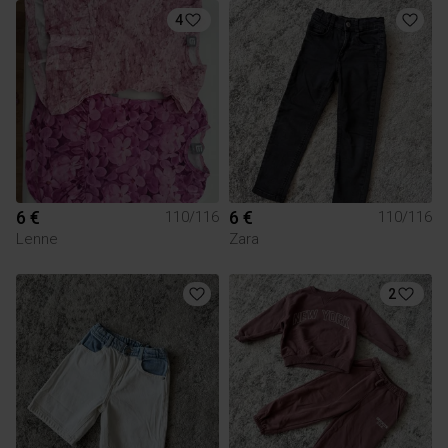
4
6 €
6 €
110/116
110/116
Lenne
Zara
2