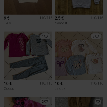
9 €
2.5 €
110/116
110/116
H&M
Name It
1
3
10 €
10 €
110/116
110/116
Guess
Lindex
2