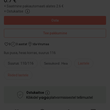
0.7 €
+
Saatmine pakiautomaati alates 2.6 €
+
Ostukaitse
Osta
Tee pakkumine
0
3 aastat
Ida-Virumaa
Ilus pusa, heas korras, suurus 116
Suurus: 110/116
Seisukord: Hea
Lastele
Riided lastele
Ostukaitse
Kõikidel
platvormisisestel tellimustel