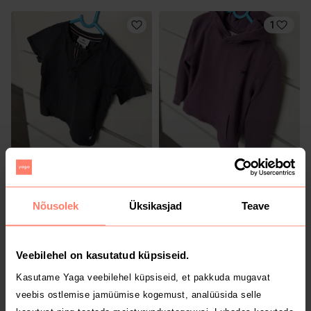
1
2 €
3 €
110/116
110/116
Nõusolek
Üksikasjad
Teave
Veebilehel on kasutatud küpsiseid.
Kasutame Yaga veebilehel küpsiseid, et pakkuda mugavat
veebis ostlemise jamüümise kogemust, analüüsida selle