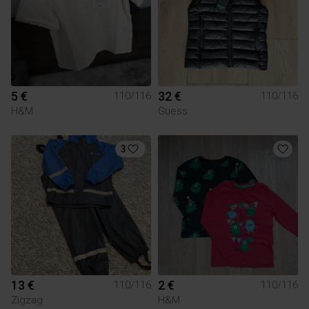
5 €
32 €
110/116
110/116
H&M
Guess
3
13 €
2 €
110/116
110/116
Zigzag
H&M