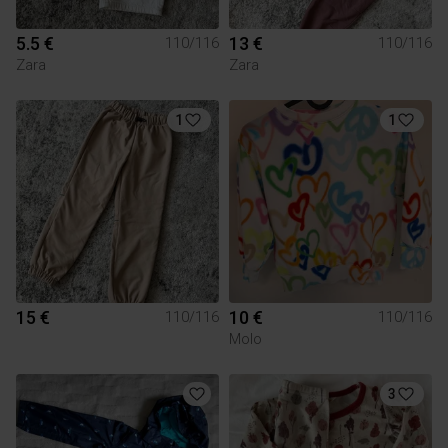
5.5 €
13 €
110/116
110/116
Zara
Zara
1
1
15 €
10 €
110/116
110/116
Molo
3