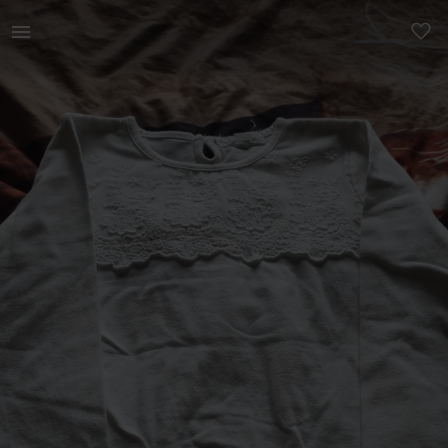
Lastele | Ilus pusa, heas korras, suurus 116 | YAGA