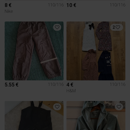
8 €
10 €
110/116
110/116
Nike
2
5.55 €
4 €
110/116
110/116
H&M