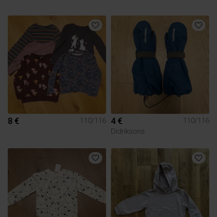
8 €
4 €
110/116
110/116
Didriksons