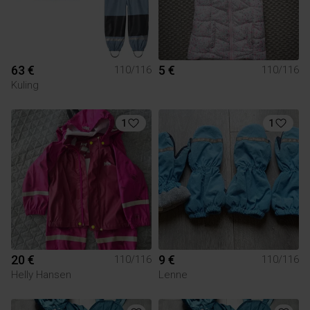
63 €
5 €
110/116
110/116
Kuling
1
1
20 €
9 €
110/116
110/116
Helly Hansen
Lenne