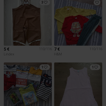
3
5 €
7 €
110/116
110/116
Lindex
H&M
1
1