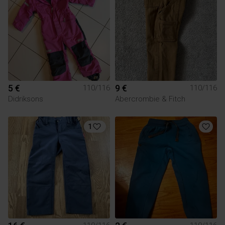
5 €
9 €
110/116
110/116
Didriksons
Abercrombie & Fitch
1