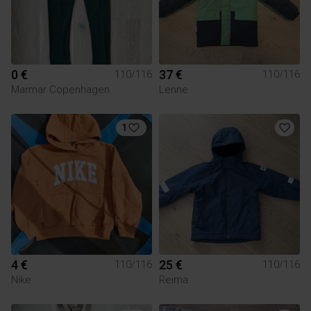
0 €
37 €
110/116
110/116
Marmar Copenhagen
Lenne
1
4 €
25 €
110/116
110/116
Nike
Reima