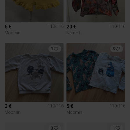
6 €
20 €
110/116
110/116
Moomin
Name It
1
3
3 €
5 €
110/116
110/116
Moomin
Moomin
3
1