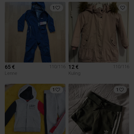
1
65 €
12 €
110/116
110/116
Lenne
Kuling
1
1