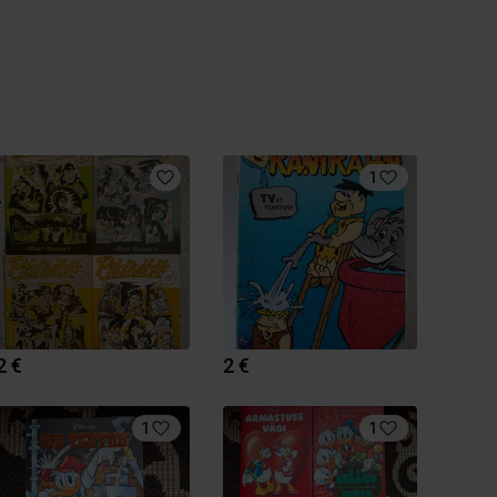
1
2 €
2 €
1
1