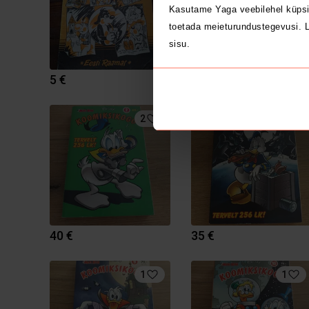
Kasutame Yaga veebilehel küpsi
toetada meieturundustegevusi. L
sisu.
5 €
5 €
2
1
40 €
35 €
1
1