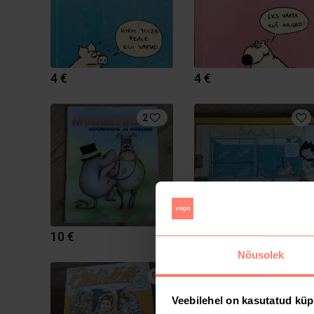
4 €
4 €
2
10 €
5 €
Nõusolek
Veebilehel on kasutatud küp