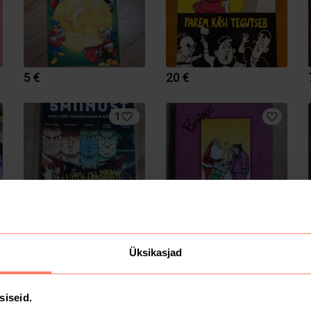
5 €
20 €
1
4 €
5 €
Üksikasjad
4
siseid.