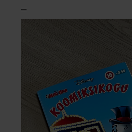
Raamatud & ajakirjad | Miki Hiire koomiksikogu nr 16. Mitme te | YAGA