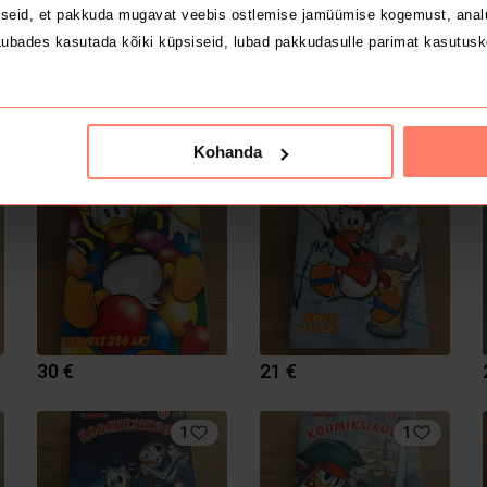
seid, et pakkuda mugavat veebis ostlemise jamüümise kogemust, analü
ubades kasutada kõiki küpsiseid, lubad pakkudasulle parimat kasutusk
6 €
7 €
Kohanda
1
1
30 €
21 €
1
1