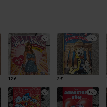
3
12 €
3 €
1