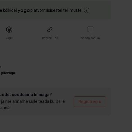
e
kõikidel
platvormisisestel tellimustel
Jaga
Kopeeri link
Saada sõnum
)
a
2 päevaga
toodet soodsama hinnaga?
t ja me anname sulle teada kui selle
Registreeru
 läheb!