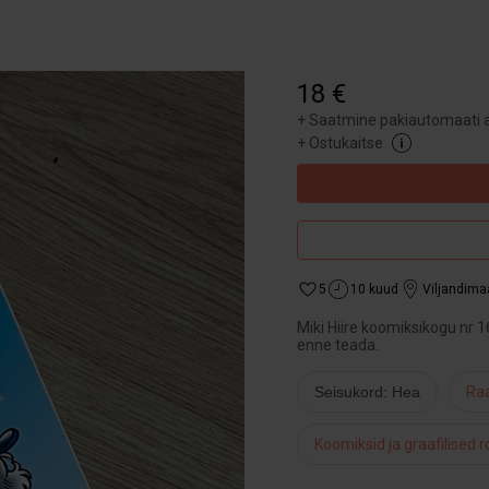
18 €
+
Saatmine pakiautomaati a
+
Ostukaitse
5
10 kuud
Viljandima
Miki Hiire koomiksikogu nr 1
enne teada.
Seisukord: Hea
Raa
Koomiksid ja graafilised