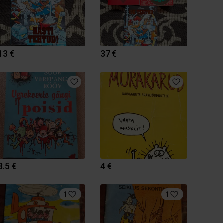
13 €
37 €
3.5 €
4 €
1
1