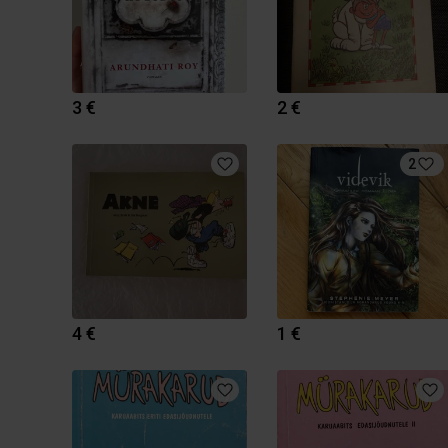
3 €
2 €
2
4 €
1 €