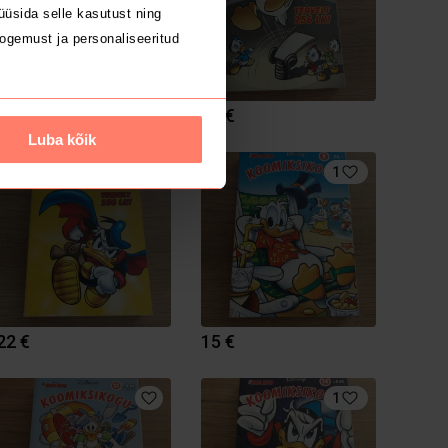
üsida selle kasutust ning
ogemust ja personaliseeritud
25 €
65 €
Luba kõik
1
1
22 €
15 €
1