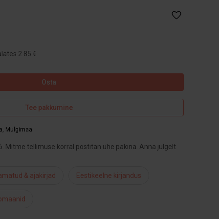
lates 2.85 €
Osta
Tee pakkumine
a
,
Mulgimaa
6. Mitme tellimuse korral postitan ühe pakina. Anna julgelt
matud & ajakirjad
Eestikeelne kirjandus
 romaanid