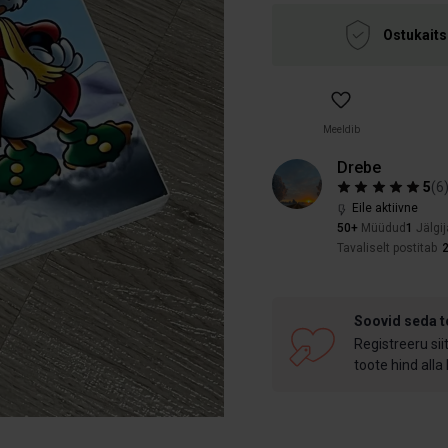
Ostukaits
Meeldib
Drebe
5
(
6
Eile aktiivne
50+
Müüdud
1
Jälgij
Tavaliselt postitab
Soovid seda 
Registreeru sii
toote hind alla