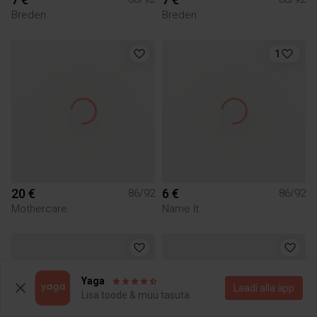
Breden
Breden
1
20 €
6 €
86/92
86/92
Mothercare
Name It
Yaga
Laadi alla äpp
Lisa toode & müü tasuta