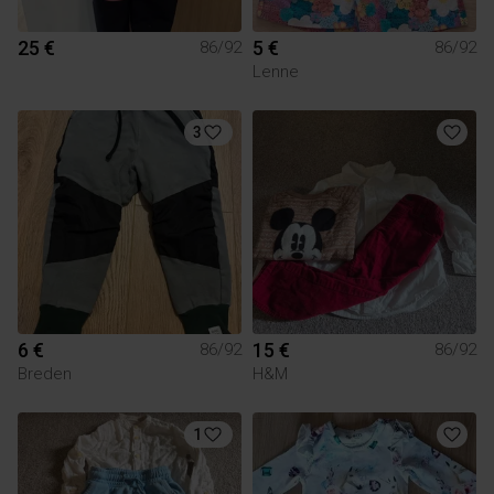
25 €
5 €
86/92
86/92
Lenne
3
6 €
15 €
86/92
86/92
Breden
H&M
1