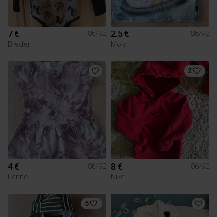
7 €
2.5 €
86/92
86/92
Breden
Molo
2
4 €
8 €
86/92
86/92
Lenne
Nike
5