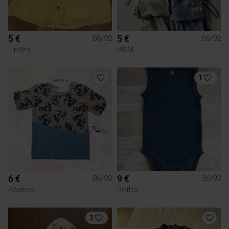
5 €
5 €
86/92
86/92
Lindex
H&M
1
6 €
9 €
86/92
86/92
Käsitöö
Reflex
2