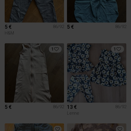
5 €
5 €
86/92
86/92
H&M
1
1
5 €
13 €
86/92
86/92
Lenne