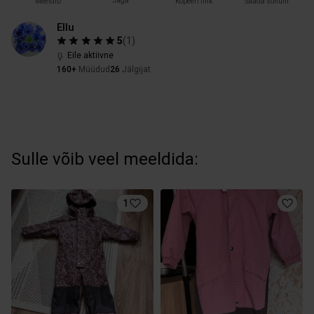
Jaga
Meeldib
Kopeeri link
Saada sõnum
Ellu
5
(
1
)
Eile aktiivne
160+
Müüdud
26
Jälgijat
Sulle võib veel meeldida:
1