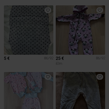
5 €
25 €
86/92
86/92
iElm