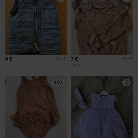
9 €
7 €
86/92
86/92
H&M
2