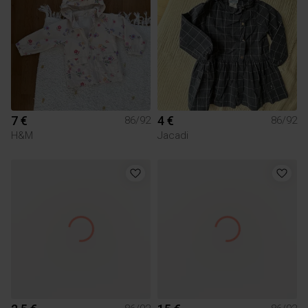
7 €
4 €
86/92
86/92
H&M
Jacadi