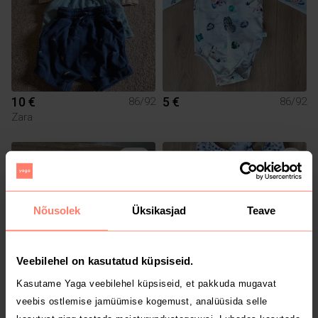
10 €
5 €
86/92
86/92
Zara
4
Nõusolek
Üksikasjad
Teave
Veebilehel on kasutatud küpsiseid.
Kasutame Yaga veebilehel küpsiseid, et pakkuda mugavat
20 €
3 €
86/92
86/92
veebis ostlemise jamüümise kogemust, analüüsida selle
Polarn O. Pyret
Name It