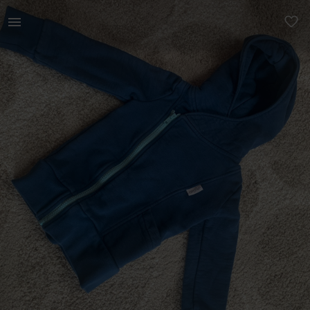
Lastele | Gugguu dressipluus s 92, korralik. Kant | YAGA