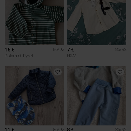
16 €
7 €
86/92
86/92
Polarn O. Pyret
H&M
11 €
8 €
86/92
86/92