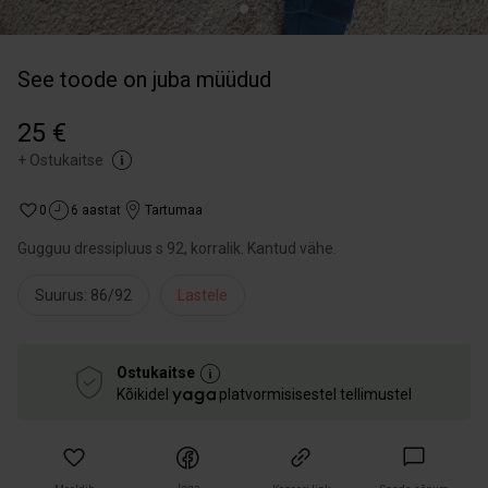
See toode on juba müüdud
25 €
+
Ostukaitse
0
6 aastat
Tartumaa
Gugguu dressipluus s 92, korralik. Kantud vähe.
Suurus: 86/92
Lastele
Ostukaitse
Kõikidel
platvormisisestel tellimustel