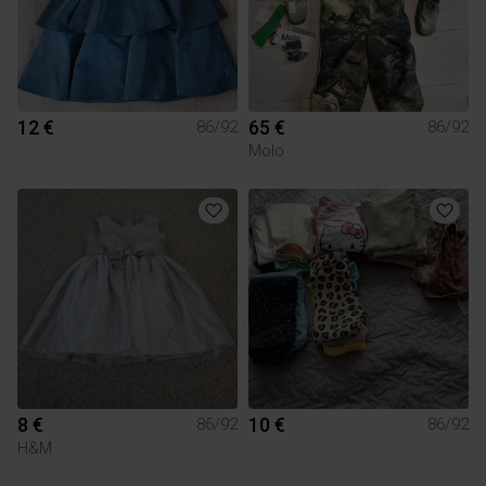
12 €
65 €
86/92
86/92
Molo
8 €
10 €
86/92
86/92
H&M