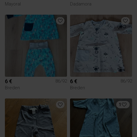
Mayoral
Dadamora
6 €
6 €
86/92
86/92
Breden
Breden
1