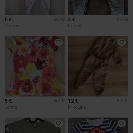
6 €
4 €
86/92
86/92
Breden
Lindex
5 €
12 €
86/92
86/92
Lenne
Mikk-Line