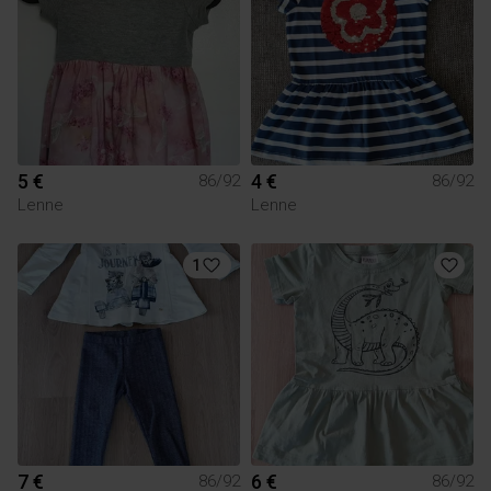
5 €
4 €
86/92
86/92
Lenne
Lenne
1
7 €
6 €
86/92
86/92