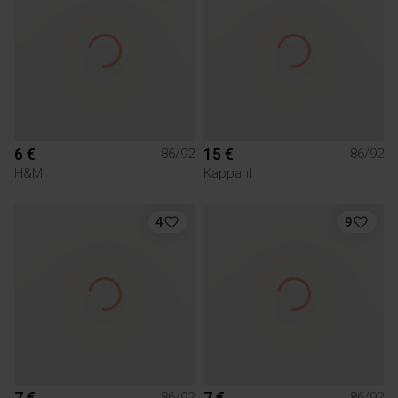
6 €
15 €
86/92
86/92
H&M
Kappahl
4
9
7 €
7 €
86/92
86/92