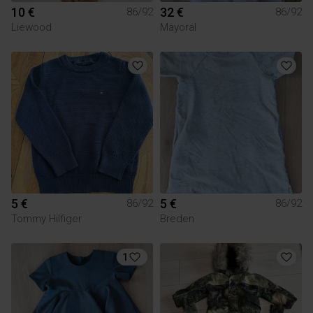
10 €
32 €
86/92
86/92
Liewood
Mayoral
5 €
5 €
86/92
86/92
Tommy Hilfiger
Breden
1