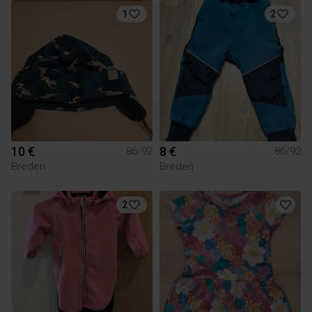
1
2
10 €
8 €
86/92
86/92
Breden
Breden
2