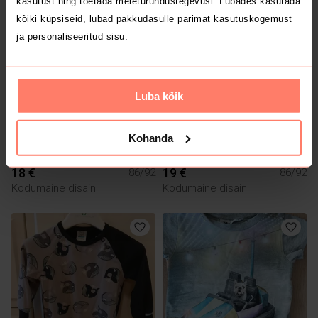
kasutust ning toetada meieturundustegevusi. Lubades kasutada
kõiki küpsiseid, lubad pakkudasulle parimat kasutuskogemust
ja personaliseeritud sisu.
Luba kõik
Kohanda
18 €
19 €
86/92
86/92
Kodumaine disain
Kodumaine disain