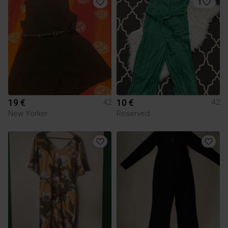
1
19 €
10 €
42
42
New Yorker
Reserved