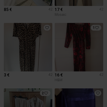
85 €
17 €
42
42
Mosaic
1
3 €
16 €
42
42
H&M
2