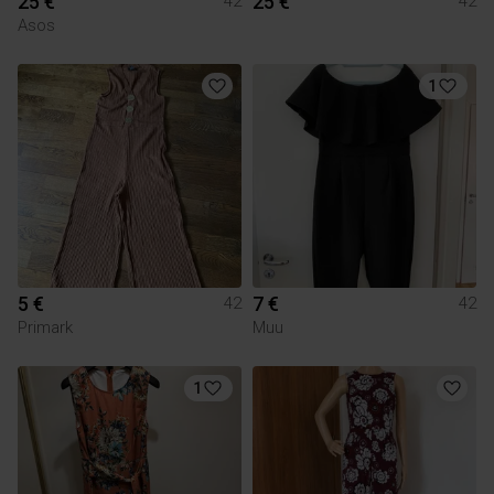
25 €
25 €
42
42
Asos
1
5 €
7 €
42
42
Primark
Muu
1