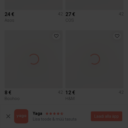
24 €
27 €
42
42
Asos
COS
8 €
12 €
42
42
Boohoo
H&M
Yaga
4
1
Laadi alla äpp
Lisa toode & müü tasuta