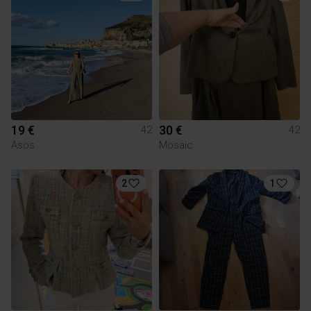
19 €
30 €
42
42
Asos
Mosaic
2
1