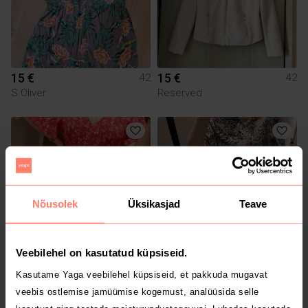
15 €
15 €
42
42
S.Oliver
Reserved
Nõusolek
Üksikasjad
Teave
Veebilehel on kasutatud küpsiseid.
5 €
20 €
42
42
Kasutame Yaga veebilehel küpsiseid, et pakkuda mugavat
Muu
veebis ostlemise jamüümise kogemust, analüüsida selle