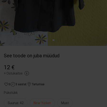
See toode on juba müüdud
12 €
+
Ostukaitse
0
3 aastat
Tartumaa
Pükstükk
Suurus: 42
New Yorker
Must