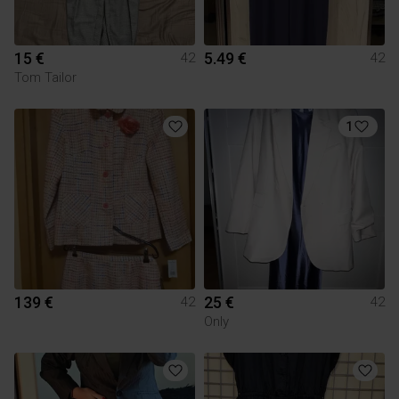
15 €
5.49 €
42
42
Tom Tailor
1
139 €
25 €
42
42
Only