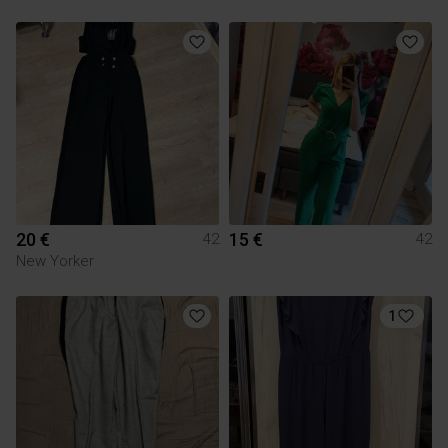
20 €
15 €
42
42
New Yorker
1