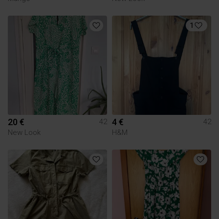
1
20 €
4 €
42
42
New Look
H&M