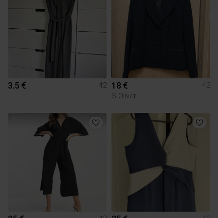
3.5 €
18 €
42
42
S.Oliver