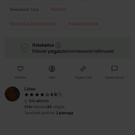
Seisukord: Uus
Naistele
Kleidid & pükskostüümid
Pükskostüümid
Ostukaitse
Kõikidel
platvormisisestel tellimustel
Jaga
Meeldib
Kopeeri link
Saada sõnum
Liiisu
4.9
(
7
)
Eile aktiivne
310+
Müüdud
43
Jälgijat
Tavaliselt postitab
2 päevaga