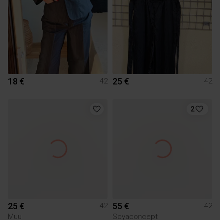
18 €
25 €
42
42
2
25 €
55 €
42
42
Muu
Soyaconcept