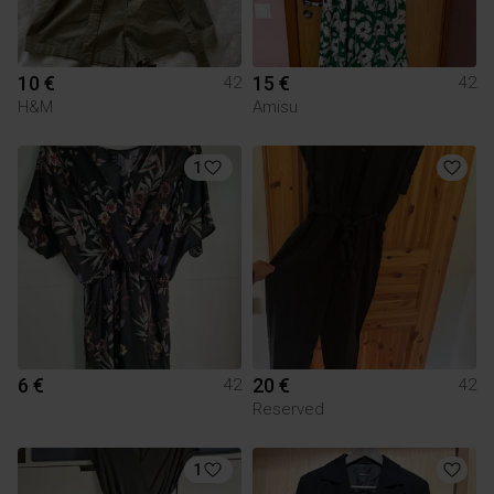
10 €
15 €
42
42
H&M
Amisu
1
6 €
20 €
42
42
Reserved
1