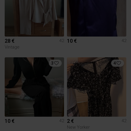
28 €
10 €
42
42
Vintage
3
4
10 €
2 €
42
42
New Yorker