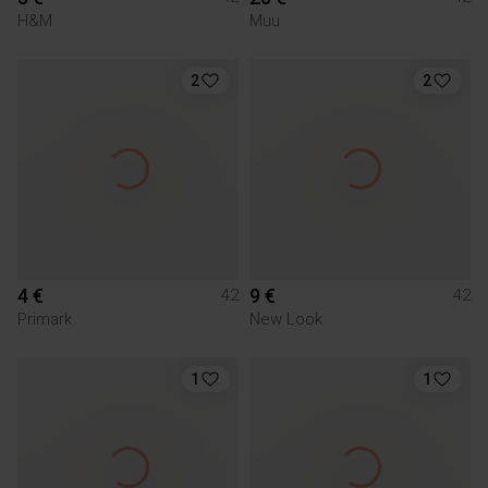
H&M
Muu
2
2
4 €
9 €
42
42
Primark
New Look
1
1