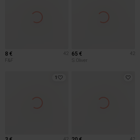
8 €
65 €
42
42
F&F
S.Oliver
1
3 €
20 €
42
42