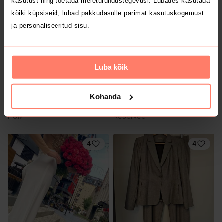
kasutust ning toetada meieturundustegevusi. Lubades kasutada
2
kõiki küpsiseid, lubad pakkudasulle parimat kasutuskogemust
ja personaliseeritud sisu.
Luba kõik
Kohanda
7.5 €
5 €
42
42
H&M
Reserved
4
4