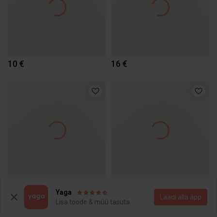
10 €
16 €
5 €
3.85 €
Yaga
Laadi alla äpp
Lisa toode & müü tasuta
1