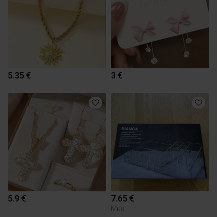
5.35 €
3 €
5.9 €
7.65 €
Muu