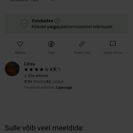
Ostukaitse
Kõikidel
platvormisisestel tellimustel
Jaga
Meeldib
Kopeeri link
Saada sõnum
Liiisu
4.9
(
7
)
Eile aktiivne
310+
Müüdud
43
Jälgijat
Tavaliselt postitab
2 päevaga
Sulle võib veel meeldida: