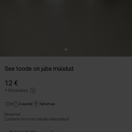
See toode on juba müüdud
12 €
+
Ostukaitse
0
4 aastat
Tartumaa
Kreemid
Lumene oma on natuke kasutatud
Seisukord: Hea
Ilu