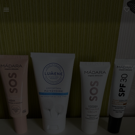
Ilu | Kreemid Lumene oma on natuke kasutatud | YAGA