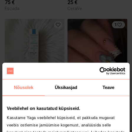
75 €
25 €
Escada
CeraVe
1
14 €
16 €
Nõusolek
Üksikasjad
Teave
1
Veebilehel on kasutatud küpsiseid.
Kasutame Yaga veebilehel küpsiseid, et pakkuda mugavat
veebis ostlemise jamüümise kogemust, analüüsida selle