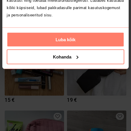
kasutust ning toetada meieturundustegevusi. Lubades kasutada
kõiki küpsiseid, lubad pakkudasulle parimat kasutuskogemust
ja personaliseeritud sisu.
17 €
1 €
Luba kõik
3
Kohanda
15 €
19 €