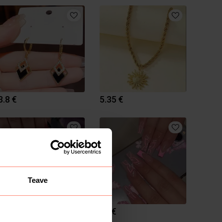
3.8 €
5.35 €
Teave
16 €
15 €