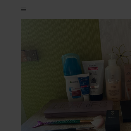
Ilu | Näopesu asju on alles igaühes pool Karb | YAGA