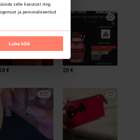
üsida selle kasutust ning
ogemust ja personaliseeritud
Luba kõik
18 €
20 €
1