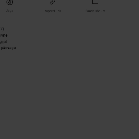
Jaga
Kopeeri link
Saada sõnum
(
7
)
iivne
gijat
2 päevaga