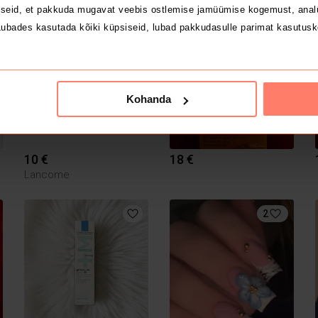
Muu
seid, et pakkuda mugavat veebis ostlemise jamüümise kogemust, analü
ubades kasutada kõiki küpsiseid, lubad pakkudasulle parimat kasutusk
1
Kohanda
10 €
18 €
Lancome
2