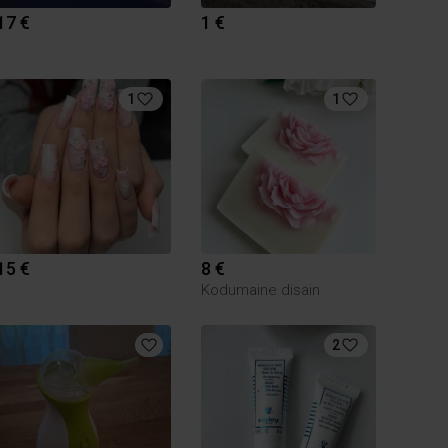
17 €
1 €
1
1
15 €
8 €
Kodumaine disain
2