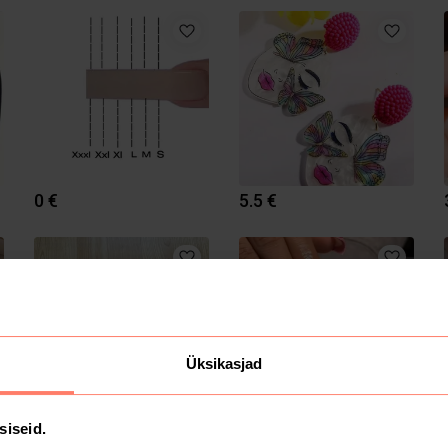
0 €
5.5 €
Üksikasjad
7.65 €
17 €
siseid.