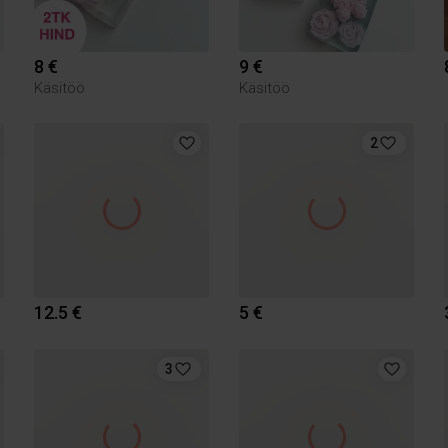
8 €
9 €
Käsitöö
Käsitöö
2
12.5 €
5 €
3