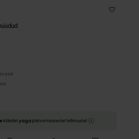
müüdud
es pool
e
kõikidel
platvormisisestel tellimustel