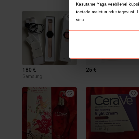
Kasutame Yaga veebilehel küpsi
toetada meieturundustegevusi. L
7
sisu.
180 €
25 €
Samsung