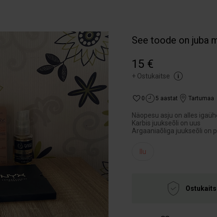
See toode on juba 
15 €
+
Ostukaitse
0
5 aastat
Tartumaa
Näopesu asju on alles igaüh
Karbis juukseõli on uus
Ilu
Ostukaits