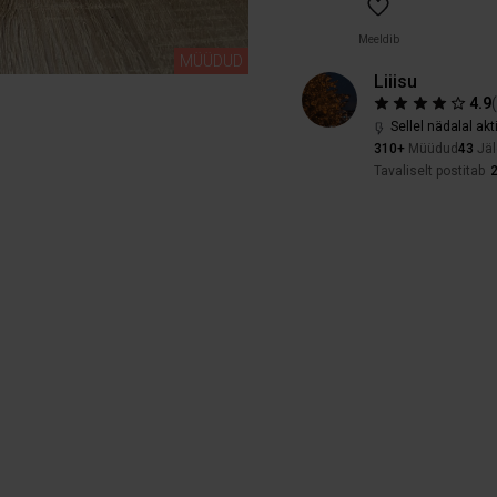
Meeldib
MÜÜDUD
Liiisu
4.9
Sellel nädalal akt
310+
Müüdud
43
Jäl
Tavaliselt postitab