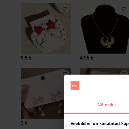
5.5 €
4.95 €
Nõusolek
3 €
5.9 €
Veebilehel on kasutatud küp