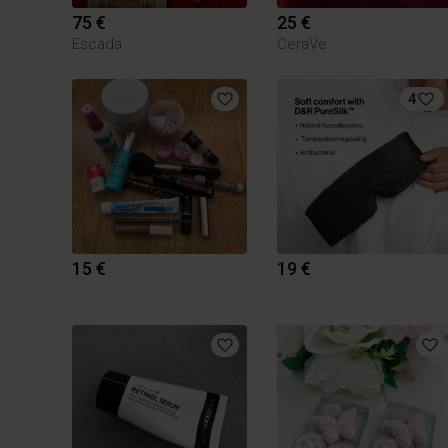
75 €
25 €
Escada
CeraVe
4
15 €
19 €