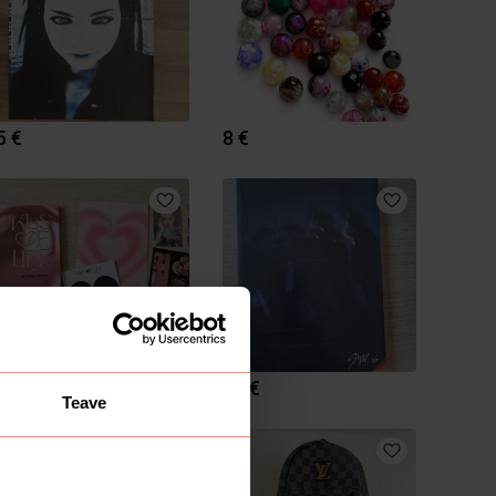
5 €
8 €
22 €
10 €
Teave