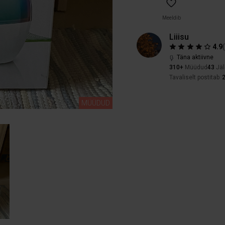
Meeldib
Liiisu
4.9
Täna aktiivne
310+
Müüdud
43
Jäl
Tavaliselt postitab
MÜÜDUD