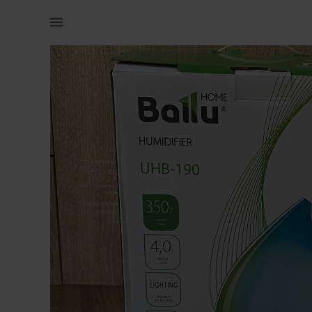
Muu | Detsembris ostetud õhuniisutaja. Kasuta | YAGA