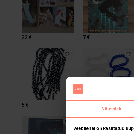
22 €
7 €
6 €
5 €
Nõusolek
Veebilehel on kasutatud küp