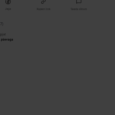
Jaga
Kopeeri link
Saada sõnum
(
7
)
gijat
2 päevaga