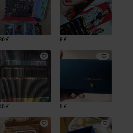
30 €
8 €
1
45 €
5 €