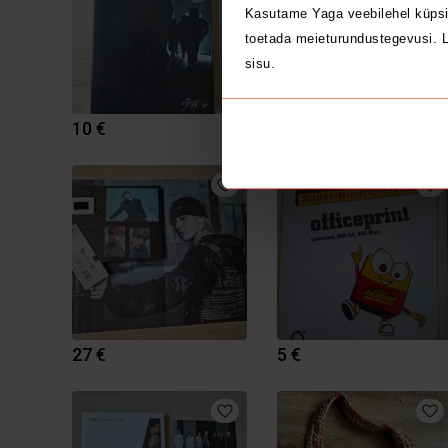
Kasutame Yaga veebilehel küpsi
toetada meieturundustegevusi. L
sisu.
10 €
25 €
27 €
5 €