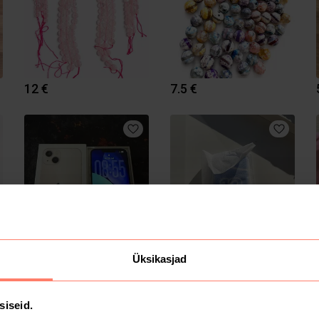
12 €
7.5 €
2050 €
25 €
Üksikasjad
siseid.