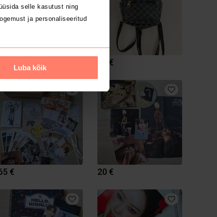
üsida selle kasutust ning
ogemust ja personaliseeritud
250 €
12 €
Luba kõik
65 €
20 €