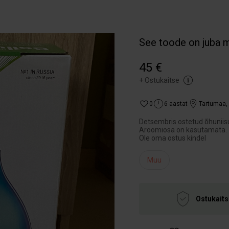
See toode on juba 
45 €
+
Ostukaitse
0
6 aastat
Tartumaa
,
Detsembris ostetud õhuniisu
Aroomiosa on kasutamata. 
Ole oma ostus kindel
Muu
Ostukaits