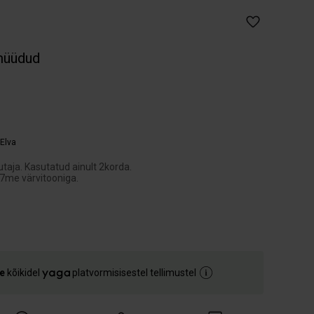
müüdud
Elva
taja. Kasutatud ainult 2korda.
7me värvitooniga.
e
kõikidel
platvormisisestel tellimustel