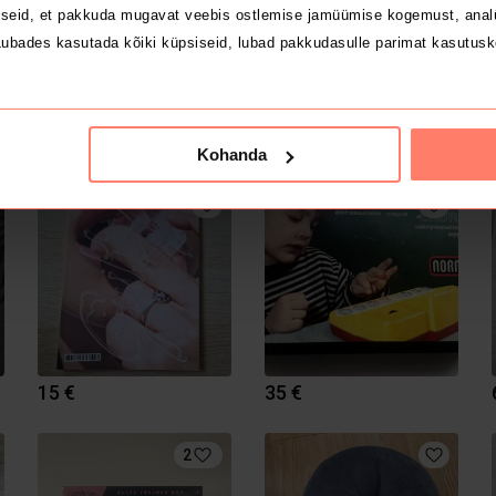
seid, et pakkuda mugavat veebis ostlemise jamüümise kogemust, analü
ubades kasutada kõiki küpsiseid, lubad pakkudasulle parimat kasutusk
10 €
40 €
Kohanda
15 €
35 €
2