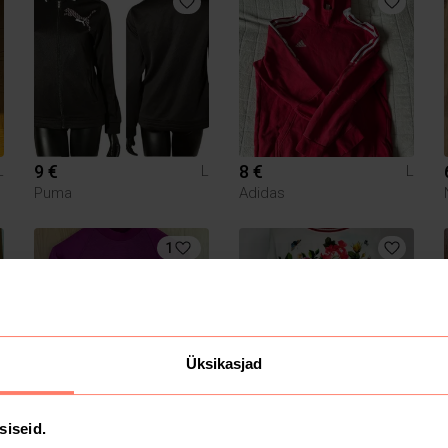
9 €
8 €
L
L
L
Puma
Adidas
1
Üksikasjad
18 €
250 €
L
L
L
siseid.
Adidas
Dolce & Gabbana