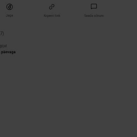
Jaga
Kopeeri link
Saada sõnum
(
7
)
gijat
2 päevaga