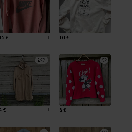
12 €
10 €
L
L
2
4 €
6 €
L
L