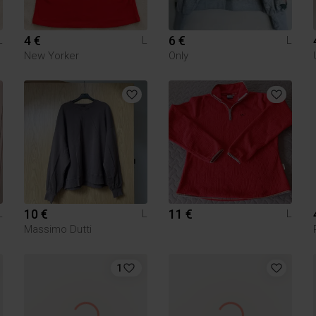
4 €
6 €
L
L
L
New Yorker
Only
10 €
11 €
L
L
L
Massimo Dutti
1