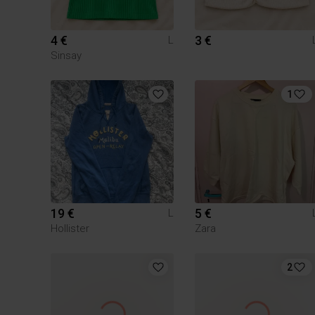
4 €
3 €
L
Sinsay
1
19 €
5 €
L
Hollister
Zara
2