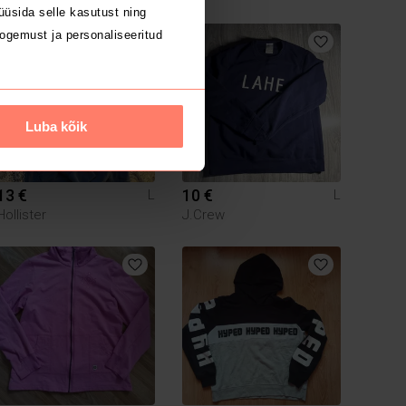
üsida selle kasutust ning
ogemust ja personaliseeritud
2
Luba kõik
13 €
10 €
L
L
Hollister
J.Crew