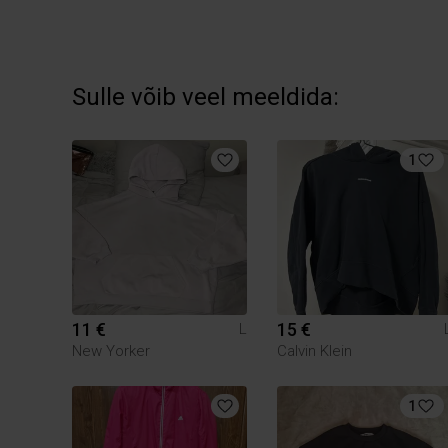
Sulle võib veel meeldida:
1
11 €
15 €
L
New Yorker
Calvin Klein
1