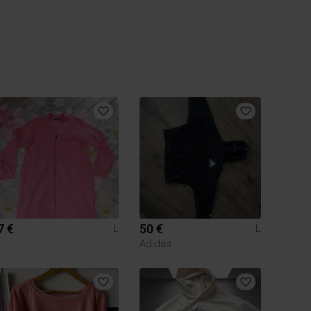
7 €
50 €
L
L
Adidas