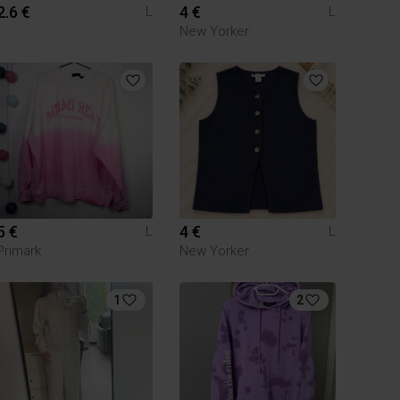
2.6 €
4 €
L
L
New Yorker
5 €
4 €
L
L
Primark
New Yorker
1
2