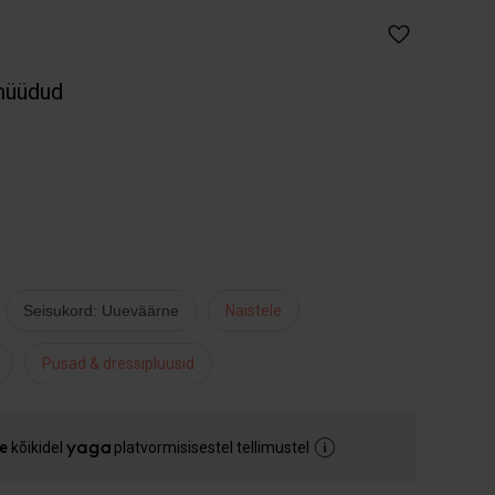
müüdud
Seisukord: Uueväärne
Naistele
Pusad & dressipluusid
e
kõikidel
platvormisisestel tellimustel