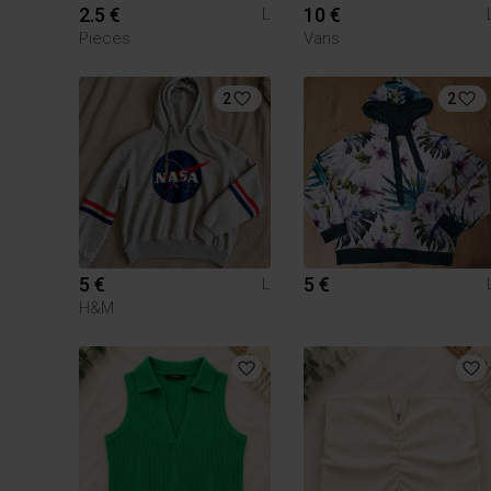
2.5 €
10 €
L
Pieces
Vans
2
2
5 €
5 €
L
H&M