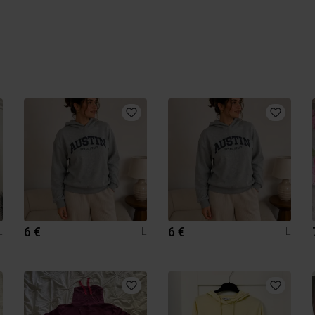
6 €
6 €
L
L
L