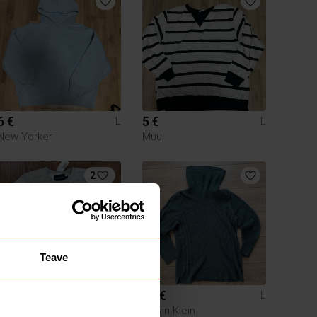
6 €
5 €
L
L
New Yorker
Muu
2
Teave
20 €
40 €
L
L
Calvin Klein
Calvin Klein