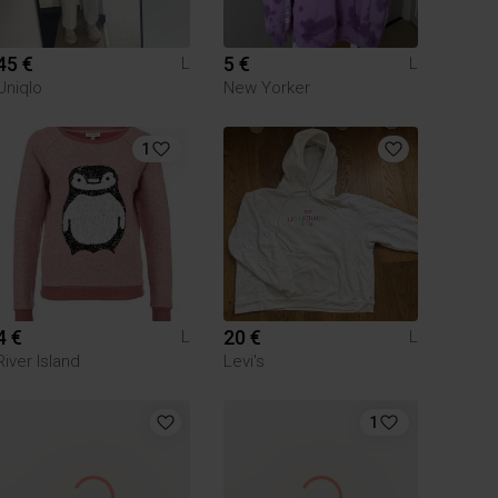
45 €
5 €
L
L
Uniqlo
New Yorker
1
4 €
20 €
L
L
River Island
Levi's
1