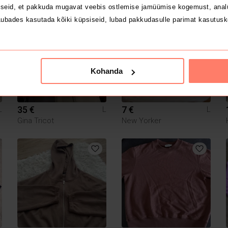
seid, et pakkuda mugavat veebis ostlemise jamüümise kogemust, analü
ubades kasutada kõiki küpsiseid, lubad pakkudasulle parimat kasutusk
3
Kohanda
35 €
7 €
L
L
L
Gina Tricot
New Yorker