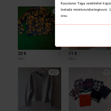
Kasutame Yaga veebilehel küpsi
toetada meieturundustegevusi. L
sisu.
20 €
11 €
L
Nike
Muu
1