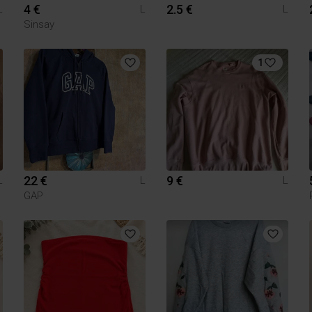
4 €
2.5 €
L
L
L
Sinsay
1
22 €
9 €
L
L
L
GAP