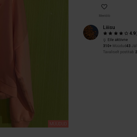
Meeldib
Liiisu
4.9
Eile aktiivne
310+
Müüdud
43
Jäl
Tavaliselt postitab
MÜÜDUD