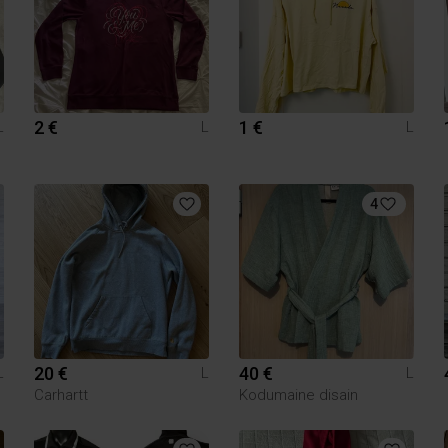
2 €
1 €
L
L
L
4
20 €
40 €
L
L
L
Carhartt
Kodumaine disain