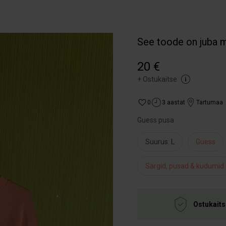
See toode on juba 
20 €
+
Ostukaitse
0
3 aastat
Tartumaa
Guess pusa
Suurus: L
Guess
Särgid, pusad & kudumid
Ostukaits