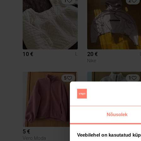
1
2
10 €
20 €
L
Nike
5
1
Nõusolek
5 €
3 €
L
Veebilehel on kasutatud küp
Vero Moda
Sinsay