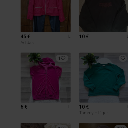
45 €
10 €
L
Adidas
1
6 €
10 €
L
Tommy Hilfiger