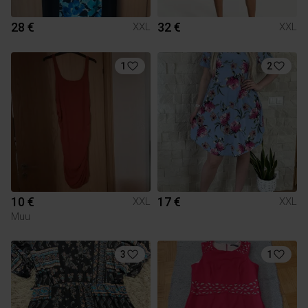
28 €
32 €
XXL
XXL
1
2
10 €
17 €
XXL
XXL
Muu
3
1