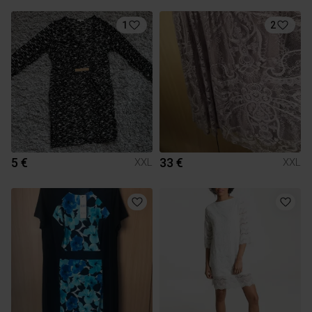
1
2
5 €
33 €
XXL
XXL