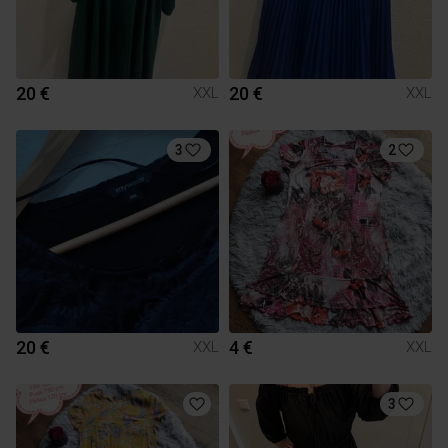
20 €
20 €
XXL
XXL
3
2
20 €
4 €
XXL
XXL
3