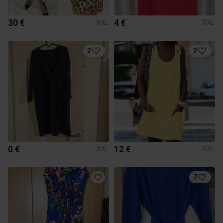
30 €
4 €
XXL
XXL
2
2
0 €
12 €
XXL
XXL
7