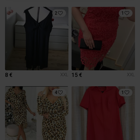
2
1
8 €
15 €
XXL
XXL
4
1