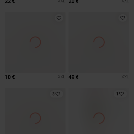
22 €
20 €
XXL
XXL
10 €
49 €
XXL
XXL
3
1