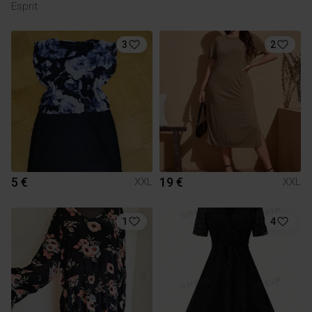
Esprit
3
2
5 €
19 €
XXL
XXL
1
4