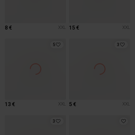
8 €
15 €
XXL
XXL
5
3
13 €
5 €
XXL
XXL
3