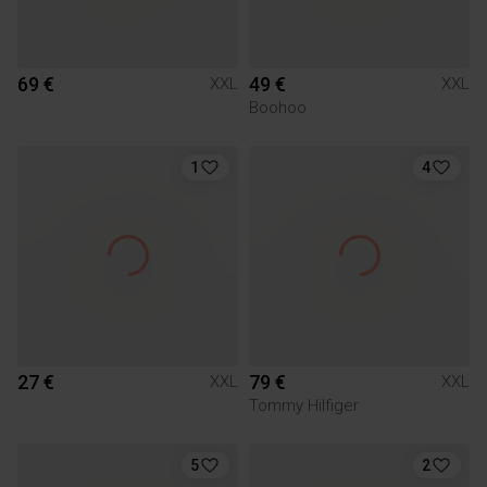
69 €
49 €
XXL
XXL
Boohoo
1
4
27 €
79 €
XXL
XXL
Tommy Hilfiger
5
2