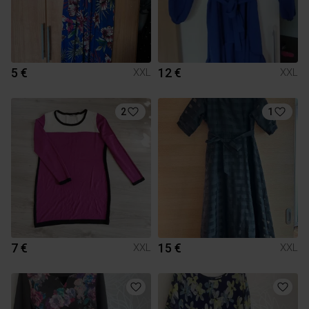
5 €
12 €
XXL
XXL
2
1
7 €
15 €
XXL
XXL