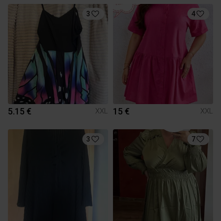
3
4
5.15 €
15 €
XXL
XXL
3
7