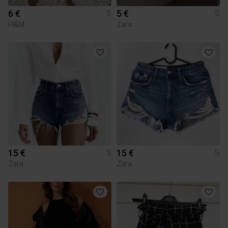
6 €
5 €
S
S
H&M
Zara
15 €
15 €
S
S
Zara
Zara