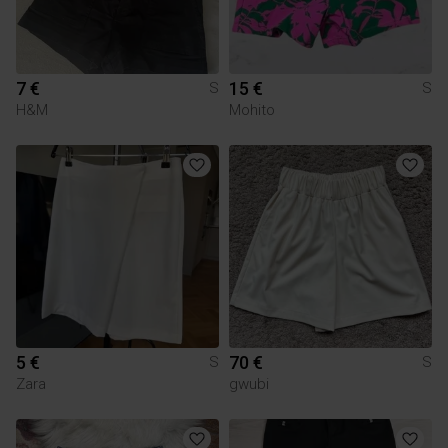
7 €
15 €
S
S
H&M
Mohito
5 €
70 €
S
S
Zara
gwubi