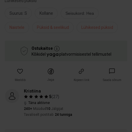
Lühikesed püksid
Suurus: S
Kollane
Seisukord: Hea
Naistele
Püksid & seelikud
Lühikesed püksid
Ostukaitse
Kõikidel
platvormisisestel tellimustel
Jaga
Meeldib
Kopeeri link
Saada sõnum
Kristiina
5
(
27
)
Täna aktiivne
240+
Müüdud
10
Jälgijat
Tavaliselt postitab
24 tunniga