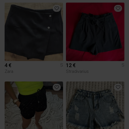
4 €
12 €
S
S
Zara
Stradivarius