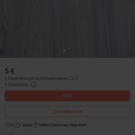
5 €
+
Saatmine pakiautomaati alates 2.6 €
+
Ostukaitse
Osta
Tee pakkumine
0
1 aasta
Tallinn/Harjumaa
,
Harju-Risti