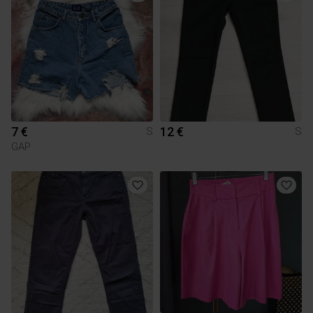
7 €
12 €
S
S
GAP