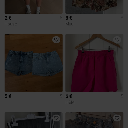
2 €
8 €
S
S
House
Muu
5 €
6 €
S
S
H&M