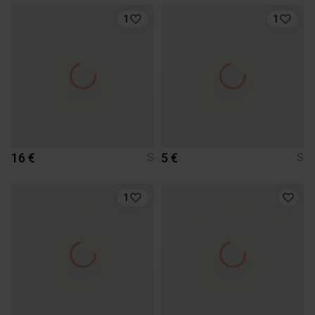
1
1
16 €
5 €
S
S
1