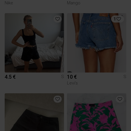
Nike
Mango
1
4.5 €
10 €
S
S
Levi's