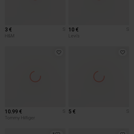
3 €
10 €
S
S
H&M
Levi's
10.99 €
5 €
S
S
Tommy Hilfiger