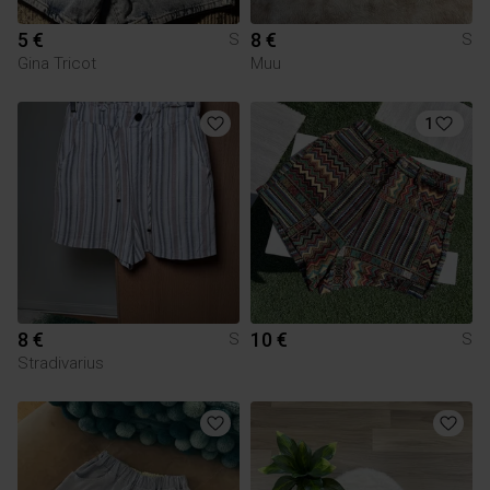
5 €
8 €
S
S
Gina Tricot
Muu
1
8 €
10 €
S
S
Stradivarius