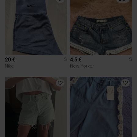
20 €
4.5 €
S
S
Nike
New Yorker