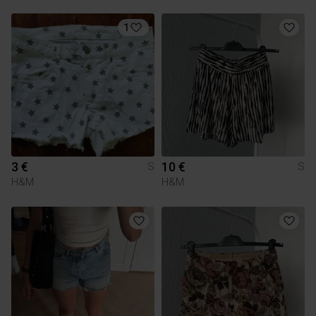
1
3 €
10 €
S
S
H&M
H&M