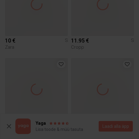
10 €
11.95 €
S
S
Zara
Cropp
Yaga
5 €
5 €
S
S
Laadi alla äpp
Lisa toode & müü tasuta
Zara
H&M