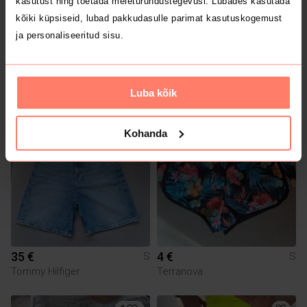
kasutust ning toetada meieturundustegevusi. Lubades kasutada
kõiki küpsiseid, lubad pakkudasulle parimat kasutuskogemust
ja personaliseeritud sisu.
30 €
10 €
S
S
Luba kõik
2
Kohanda
35 €
4 €
S
S
Tommy Hilfiger
Terranova