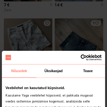
7 €
14 €
S
S
Zara
1
6 €
2 €
S
S
Nõusolek
Üksikasjad
Teave
Zara
H&M
Veebilehel on kasutatud küpsiseid.
1
Kasutame Yaga veebilehel küpsiseid, et pakkuda mugavat
veebis ostlemise jamüümise kogemust, analüüsida selle