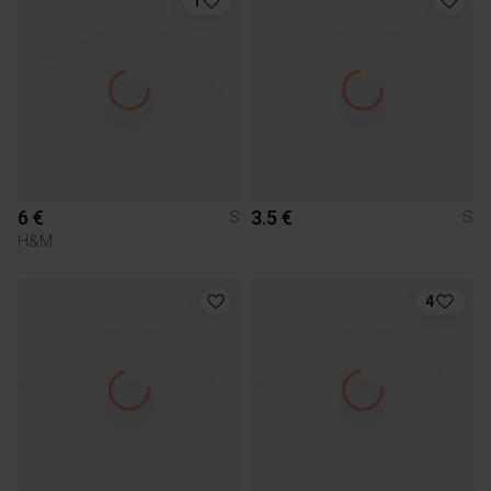
1
6 €
3.5 €
S
S
H&M
4