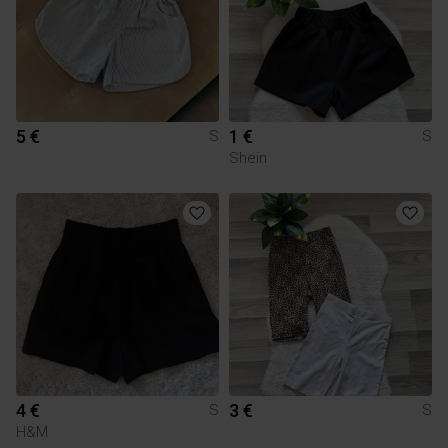
5 €
1 €
S
S
Shein
4 €
3 €
S
S
H&M