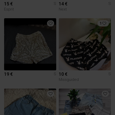
15 €
14 €
S
S
Esprit
Next
1
19 €
10 €
S
S
Missguided