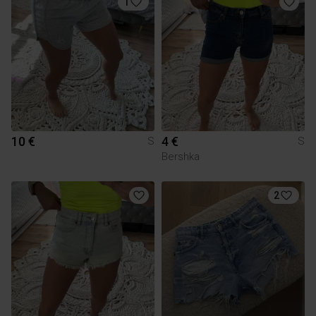
1
10 €
4 €
S
S
Bershka
2