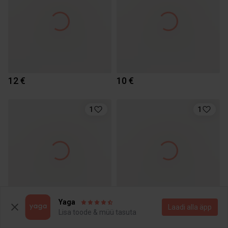
12 €
10 €
1
1
Yaga
Laadi alla äpp
1 €
12 €
Lisa toode & müü tasuta
Stradivarius