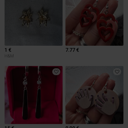
1 €
7.77 €
H&M