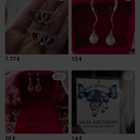
7.77 €
15 €
2
20 €
14 €