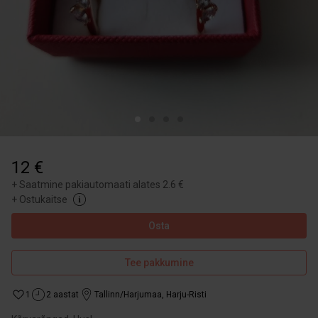
12 €
+
Saatmine pakiautomaati alates 2.6 €
+
Ostukaitse
Osta
Tee pakkumine
1
2 aastat
Tallinn/Harjumaa
,
Harju-Risti