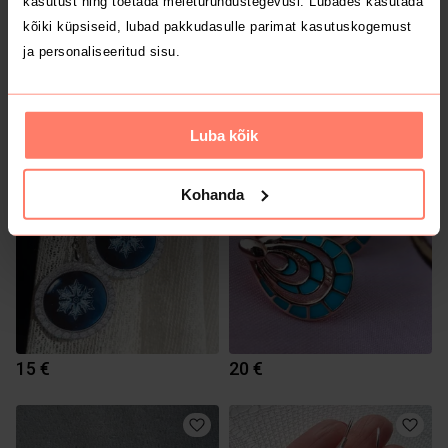
kasutust ning toetada meieturundustegevusi. Lubades kasutada
kõiki küpsiseid, lubad pakkudasulle parimat kasutuskogemust
ja personaliseeritud sisu.
9.99 €
12 €
Luba kõik
1
Kohanda
15 €
20 €