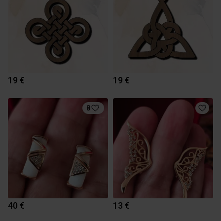
19 €
19 €
8
40 €
13 €