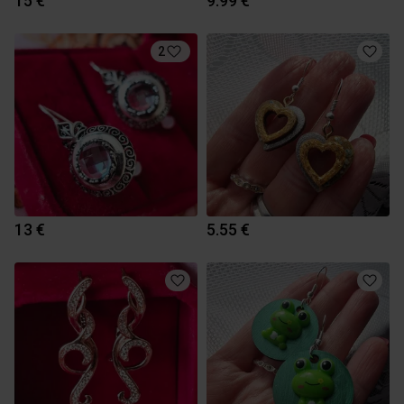
15 €
9.99 €
2
13 €
5.55 €