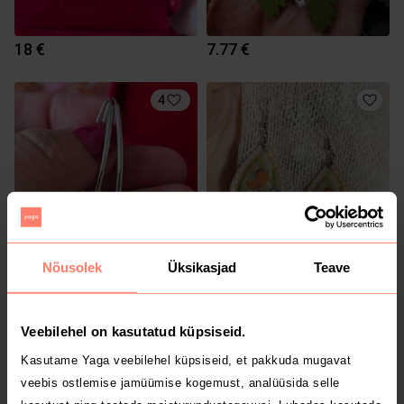
18 €
7.77 €
4
Nõusolek
Üksikasjad
Teave
13 €
13 €
Veebilehel on kasutatud küpsiseid.
Kasutame Yaga veebilehel küpsiseid, et pakkuda mugavat
veebis ostlemise jamüümise kogemust, analüüsida selle