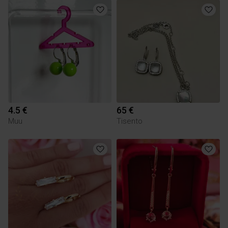
4.5 €
65 €
Muu
Tisento