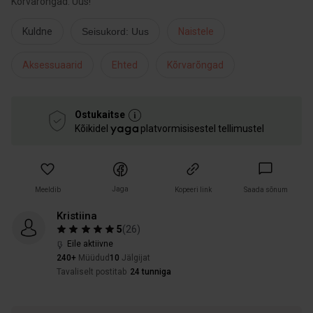
Kõrvarõngad. Uus!
Kuldne
Seisukord: Uus
Naistele
Aksessuaarid
Ehted
Kõrvarõngad
Ostukaitse
Kõikidel
platvormisisestel tellimustel
Jaga
Meeldib
Kopeeri link
Saada sõnum
Kristiina
5
(
26
)
Eile aktiivne
240+
Müüdud
10
Jälgijat
Tavaliselt postitab
24 tunniga